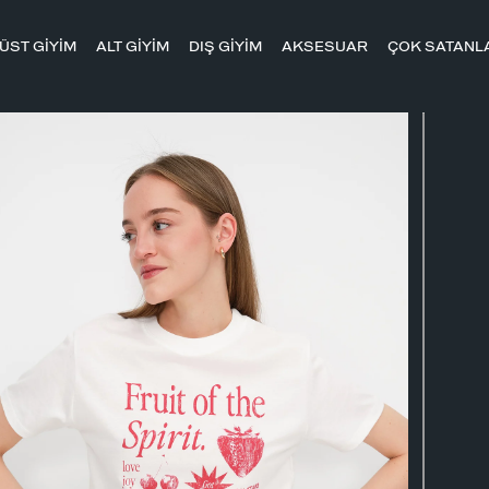
ÜST GİYİM
ALT GİYİM
DIŞ GİYİM
AKSESUAR
ÇOK SATANL