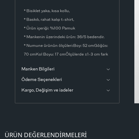
* Bisiklet yaka, kısa kollu,
* Baskılı, rahat kalıp t-shirt,
* Ürün içeriği: %100 Pamuk
* Mankenin üzerindeki ürün: 36/S bedendir.
* Numune ürünün ölçüleri:Boy: 52 cmGöğüs:
70 cmKol Boyu: 17 cmÖlçülerde ±1-3 cm fark
olabilir.
Manken Bilgileri
* Ürün fotoğrafları stüdyo ortamında
Ödeme Seçenekleri
çekilmiştir. Işık ve ekran ayarlarından dolayı
renklerde ton farklılıkları görülebilir.
Kargo, Değişim ve iadeler
ÜRÜN DEĞERLENDIRMELERI