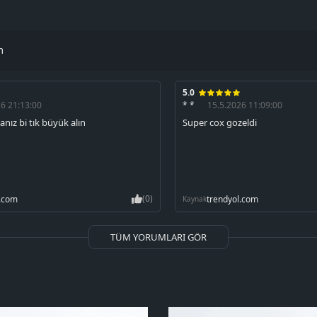
m
5.0
26 21:13:00
* *
15.5.2026 11:09:00
anız bi tık büyük alın
Super cox gozeldi
(0)
l.com
trendyol.com
Kaynak
TÜM YORUMLARI GÖR