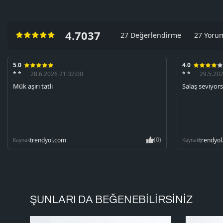
4.7037
27 Değerlendirme
27 Yoru
5.0
4.0
* *
28.6.2026 21:32:00
* *
29.5.20
Mük aşırı tatlı
Salaş seviyors
(0)
trendyol.com
trendyo
Kaynak
Kaynak
ŞUNLARI DA BEĞENEBILIRSINIZ