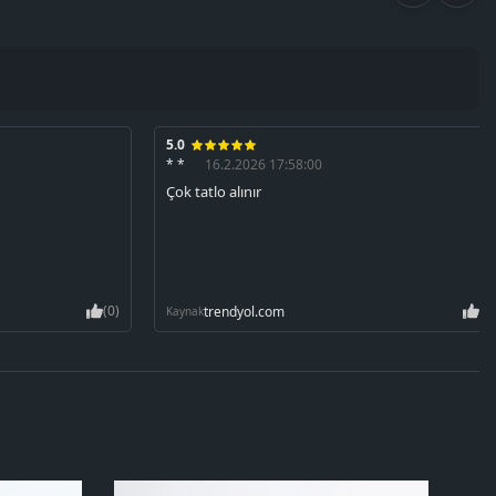
5.0
* *
16.2.2026 17:58:00
Çok tatlo alınır
(0)
(0
trendyol.com
Kaynak