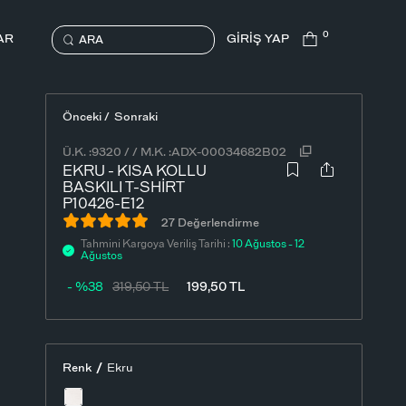
0
AR
GİRİŞ YAP
ARA
Önceki /
Sonraki
Ü.K. :
9320
/
/
M.K. :
ADX-00034682B02
EKRU - KISA KOLLU
BASKILI T-SHIRT
P10426-E12
27 Değerlendirme
Tahmini Kargoya Veriliş Tarihi :
10 Ağustos - 12
Ağustos
- %38
319,50
TL
199,50
TL
/
Renk
Ekru