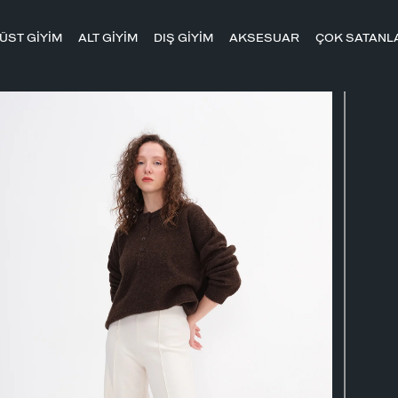
ÜST GİYİM
ALT GİYİM
DIŞ GİYİM
AKSESUAR
ÇOK SATANL