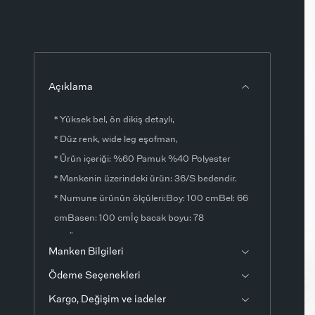
Açıklama
* Yüksek bel, ön dikiş detaylı,
* Düz renk, wide leg eşofman,
* Ürün içeriği: %60 Pamuk %40 Polyester
* Mankenin üzerindeki ürün: 36/S bedendir.
* Numune ürünün ölçüleri:Boy: 100 cmBel: 66
cmBasen: 100 cmİç bacak boyu: 78
cmÖlçülerde ±1-3 cm fark olabilir.
Manken Bilgileri
* Ürün fotoğrafları stüdyo ortamında
Ödeme Seçenekleri
çekilmiştir. Işık ve ekran ayarlarından dolayı
renklerde ton farklılıkları görülebilir.
Kargo, Değişim ve iadeler