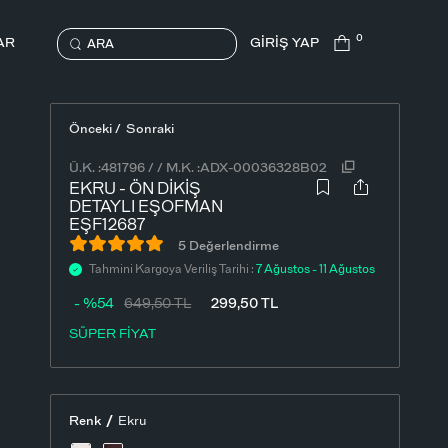
0
AR
GİRİŞ YAP
ARA
Önceki /
Sonraki
Ü.K. :
481796
/
/
M.K. :
ADX-00036328B02
EKRU - ÖN DIKIŞ
DETAYLI EŞOFMAN
EŞF12687
5 Değerlendirme
Tahmini Kargoya Veriliş Tarihi :
7 Ağustos - 11 Ağustos
- %54
649,50
TL
299,50
TL
SÜPER FİYAT
/
Renk
Ekru