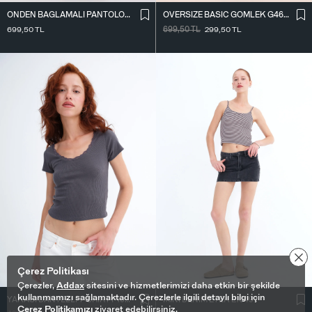
ÖNDEN BAĞLAMALI PANTOLON PN16791-W12
OVERSIZE BASIC GÖMLEK G4612-Z2
699,50
TL
699,50
TL
299,50
TL
Çerez Politikası
Çerezler,
Addax
sitesini ve hizmetlerimizi daha etkin bir şekilde
kullanmamızı sağlamaktadır. Çerezlerle ilgili detaylı bilgi için
YAKASI DANTELLI T-SHIRT P19818
MINI DENIM ETEK E1049
Çerez Politikamızı
ziyaret edebilirsiniz.