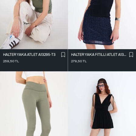
HALTER YAKA ATLET A13295-T3
HALTER YAKA FITILLI ATLET A13294-L7
259,50
TL
279,50
TL