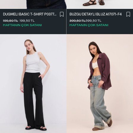
DÜĞMELI BASIC T-SHIRT P0377-K12
BÜZGÜ DETAYLI BLUZ A17071-F4
199,50
TL
199,50
TL
399,50
TL
399,50
TL
HAFTANIN ÇOK SATANI
HAFTANIN ÇOK SATANI