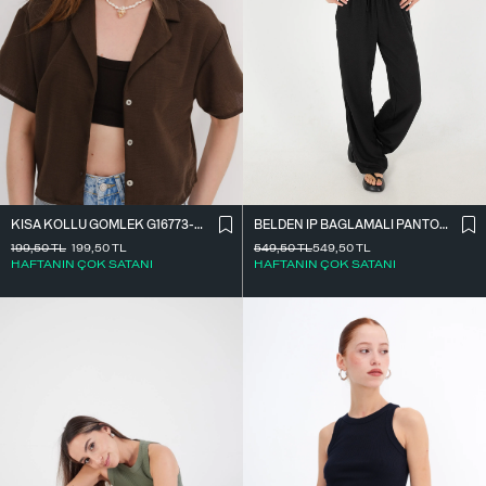
BELDEN İ̇P BAĞLAMALI PANTOLON PN16372-İ6
KISA KOLLU GÖMLEK G16773-Z8
549,50
TL
549,50
TL
199,50
TL
199,50
TL
HAFTANIN ÇOK SATANI
HAFTANIN ÇOK SATANI