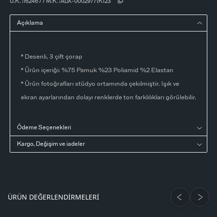
Ü.K. :
16246
/
/
M.K. :
ADX-00029771K123
Açıklama
* Desenli, 3 çift çorap
* Ürün içeriği: %75 Pamuk %23 Poliamid %2 Elastan
* Ürün fotoğrafları stüdyo ortamında çekilmiştir. Işık ve
ekran ayarlarından dolayı renklerde ton farklılıkları görülebilir.
Ödeme Seçenekleri
Kargo, Değişim ve iadeler
ÜRÜN DEĞERLENDIRMELERI