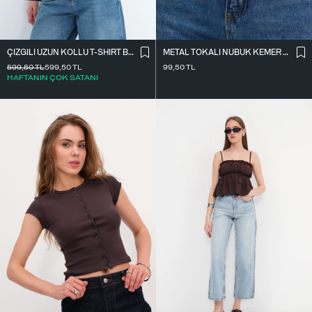
ÇIZGILI UZUN KOLLU T-SHIRT B10644
METAL TOKALI NUBUK KEMER K2004-1
599,50
TL
599,50
TL
99,50
TL
HAFTANIN ÇOK SATANI