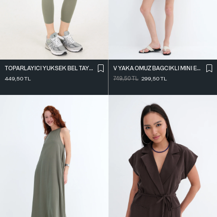
TOPARLAYICI YÜKSEK BEL TAYT TYT4000-R11
V YAKA OMUZ BAĞCIKLI MINI ELBISE E3394
449,50
TL
749,50
TL
299,50
TL