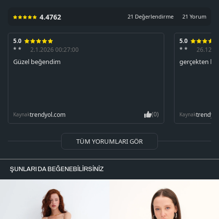
4.4762
21 Değerlendirme
21 Yorum
5.0
5.0
* *
2.1.2026 00:27:00
* *
26.12.2
Güzel beğendim
gerçekten hari
(0)
trendyol.com
trendyo
Kaynak
Kaynak
TÜM YORUMLARI GÖR
ŞUNLARI DA BEĞENEBILIRSINIZ