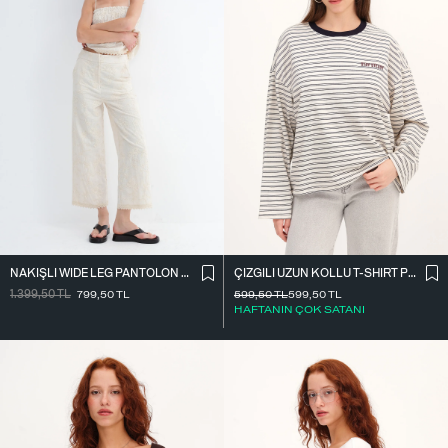
NAKIŞLI WIDE LEG PANTOLON PN01918
ÇIZGILI UZUN KOLLU T-SHIRT P10522
1.399,50
TL
799,50
TL
599,50
TL
599,50
TL
HAFTANIN ÇOK SATANI