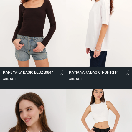
KARE YAKA BASIC BLUZ B1847
KAYIK YAKA BASIC T-SHIRT P1822
399,50
TL
399,50
TL