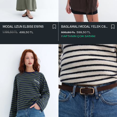
MODAL UZUN ELBISE E19745
BAĞLAMALI MODAL YELEK C8021
1.199,50
TL
499,50
TL
599,50
TL
599,50
TL
HAFTANIN ÇOK SATANI