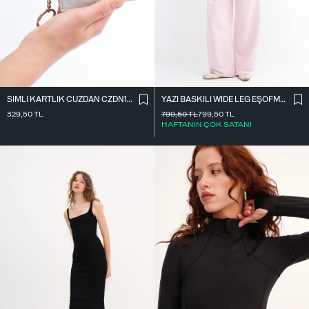
SIMLI KARTLIK CÜZDAN CZDN158
YAZI BASKILI WIDE LEG EŞOFMAN EŞF10698
329,50
TL
799,50
TL
799,50
TL
HAFTANIN ÇOK SATANI