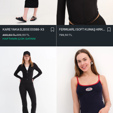
KARE YAKA ELBISE E0388-X3
FERMUARLI SOFT KUMAŞ HIRKA H0089
499,50
TL
499,50
TL
799,50
TL
HAFTANIN ÇOK SATANI