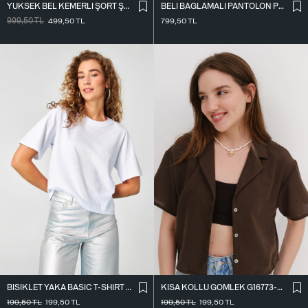
YÜKSEK BEL KEMERLI ŞORT Ş02336
BELI BAĞLAMALI PANTOLON PN17449
999,50
TL
499,50
TL
799,50
TL
BISIKLET YAKA BASIC T-SHIRT P1002-E8
KISA KOLLU GÖMLEK G16773-Z8
199,50
TL
199,50
TL
199,50
TL
199,50
TL