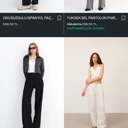
ÖNÜ BÜZGÜLÜ İ̇SPANYOL PAÇA TAYT TYT4009
YÜKSEK BEL PANTOLON PN8130-R4
599,50
TL
799,50
TL
799,50
TL
HAFTANIN ÇOK SATANI