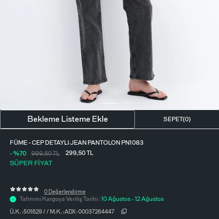
BLUZ
ETEK
BERE - ŞAPKA
T-SHIRT
FULAR-SAÇ BANDI
GÖMLEK
PARFÜM
BÜSTIYER
VÜCUT AKSESUARI
ELBISE
Bekleme Listeme Ekle
SEPET(
0
)
PIJAMA TAKIMI
FÜME - CEP DETAYLI JEAN PANTOLON PN1083
299,50
TL
- %70
999,50
TL
SÜPER FİYAT
0 Değerlendirme
Tahmini Kargoya Veriliş Tarihi :
10 Ağustos - 12 Ağustos
Ü.K. :
501629
/
/
M.K. :
ADX-00037264447