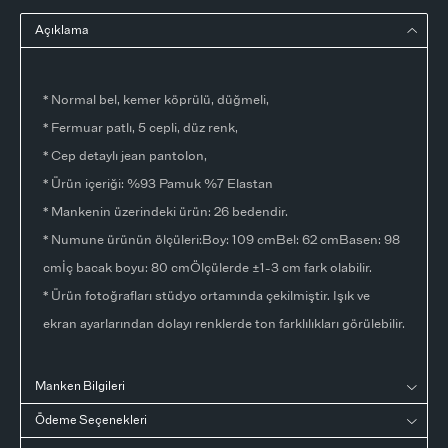
Açıklama
* Normal bel, kemer köprülü, düğmeli,
* Fermuar patlı, 5 cepli, düz renk,
* Cep detaylı jean pantolon,
* Ürün içeriği: %93 Pamuk %7 Elastan
* Mankenin üzerindeki ürün: 26 bedendir.
* Numune ürünün ölçüleri:Boy: 109 cmBel: 62 cmBasen: 98
cmİç bacak boyu: 80 cmÖlçülerde ±1-3 cm fark olabilir.
* Ürün fotoğrafları stüdyo ortamında çekilmiştir. Işık ve
ekran ayarlarından dolayı renklerde ton farklılıkları görülebilir.
Manken Bilgileri
Ödeme Seçenekleri