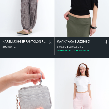
KARELI JOGGER PANTOLON PN18222
KAYIK YAKA BLUZ B0801
899,50
TL
349,50
TL
349,50
TL
HAFTANIN ÇOK SATANI