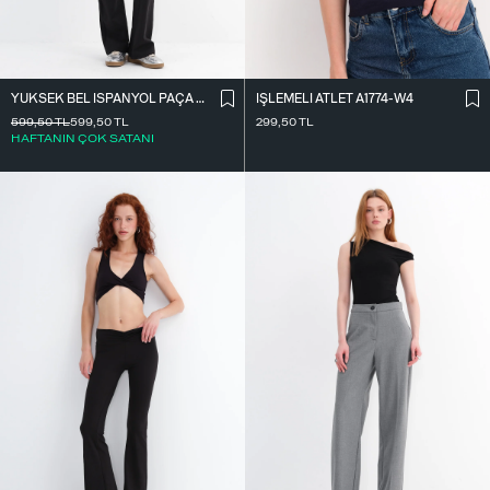
YÜKSEK BEL İ̇SPANYOL PAÇA TAYT TYT0048-E10
İ̇ŞLEMELI ATLET A1774-W4
599,50
TL
599,50
TL
299,50
TL
HAFTANIN ÇOK SATANI