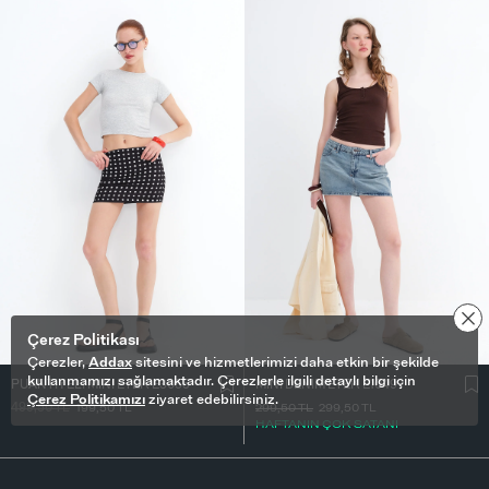
Çerez Politikası
Çerezler,
Addax
sitesini ve hizmetlerimizi daha etkin bir şekilde
kullanmamızı sağlamaktadır. Çerezlerle ilgili detaylı bilgi için
PUANTIYELI MINI ETEK E3055
MINI DENIM ETEK E1049
Çerez Politikamızı
ziyaret edebilirsiniz.
499,50
TL
199,50
TL
299,50
TL
299,50
TL
HAFTANIN ÇOK SATANI