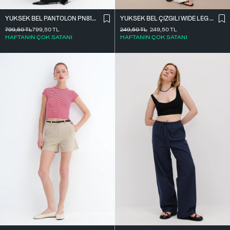
YÜKSEK BEL ÇIZGILI WIDE LEG PANTOLON PN13730-L4
YÜKSEK BEL PANTOLON PN8130-R4
249,50
TL
249,50
TL
799,50
TL
799,50
TL
HAFTANIN ÇOK SATANI
HAFTANIN ÇOK SATANI