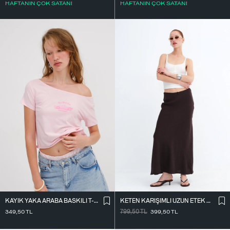
HAFTANIN ÇOK SATANI
HAFTANIN ÇOK SATANI
KAYIK YAKA ARABA BASKILI T-SHIRT P1802
KETEN KARIŞIMLI UZUN ETEK E18087
349,50
TL
799,50
TL
399,50
TL