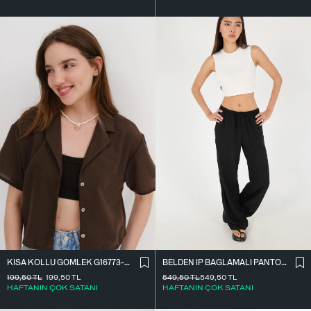
BELDEN İ̇P BAĞLAMALI PANTOLON PN16372-İ6
KISA KOLLU GÖMLEK G16773-Z8
549,50
TL
549,50
TL
199,50
TL
199,50
TL
HAFTANIN ÇOK SATANI
HAFTANIN ÇOK SATANI