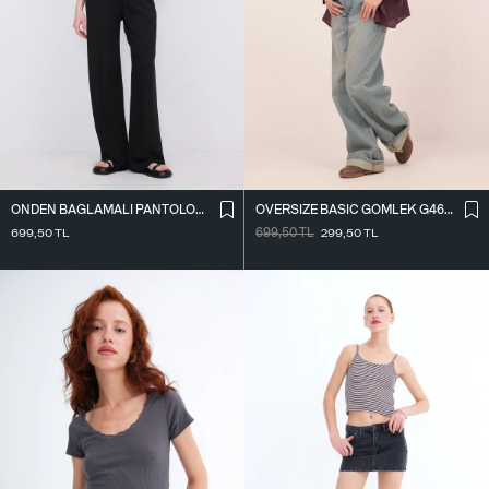
ÖNDEN BAĞLAMALI PANTOLON PN16791-W12
OVERSIZE BASIC GÖMLEK G4612-Z2
699,50
TL
699,50
TL
299,50
TL