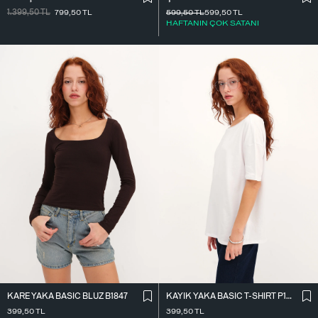
1.399,50
TL
799,50
TL
599,50
TL
599,50
TL
HAFTANIN ÇOK SATANI
KARE YAKA BASIC BLUZ B1847
KAYIK YAKA BASIC T-SHIRT P1822
399,50
TL
399,50
TL