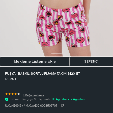
BLUZ
ETEK
BERE - ŞAPKA
T-SHIRT
FULAR-SAÇ BANDI
GÖMLEK
PARFÜM
BÜSTIYER
VÜCUT AKSESUARI
ELBISE
Bekleme Listeme Ekle
SEPET(
0
)
PIJAMA TAKIMI
FUŞYA - BASKILI ŞORTLU PIJAMA TAKIMI Ş120-E7
179,50
TL
3 Değerlendirme
Tahmini Kargoya Veriliş Tarihi :
10 Ağustos - 12 Ağustos
Ü.K. :
474916
/
/
M.K. :
ADX-0003506707