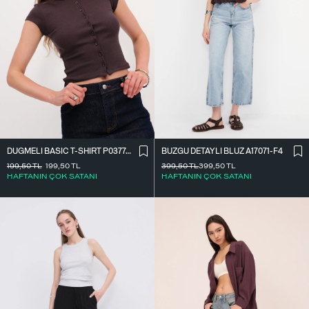
DÜĞMELI BASIC T-SHIRT P0377-K12
BÜZGÜ DETAYLI BLUZ A17071-F4
199,50
TL
199,50
TL
399,50
TL
399,50
TL
HAFTANIN ÇOK SATANI
HAFTANIN ÇOK SATANI