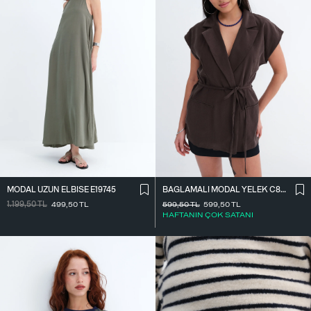
MODAL UZUN ELBISE E19745
BAĞLAMALI MODAL YELEK C8021
1.199,50
TL
499,50
TL
599,50
TL
599,50
TL
HAFTANIN ÇOK SATANI