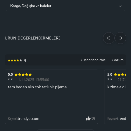
Kargo, Değişim ve iadeler
ÜRÜN DEĞERLENDIRMELERI
4
3 Değerlendirme
3 Yorum
5.0
5.0
* *
1.11.2025 13:55:00
* *
21.7.20
tam beden alın çok tatlı bir pijama
kizima aldim
(0)
trendyol.com
trendyo
Kaynak
Kaynak