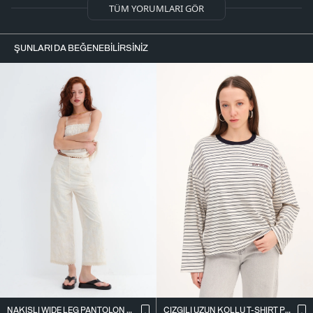
TÜM YORUMLARI GÖR
ŞUNLARI DA BEĞENEBILIRSINIZ
NAKIŞLI WIDE LEG PANTOLON PN01918
ÇIZGILI UZUN KOLLU T-SHIRT P10522