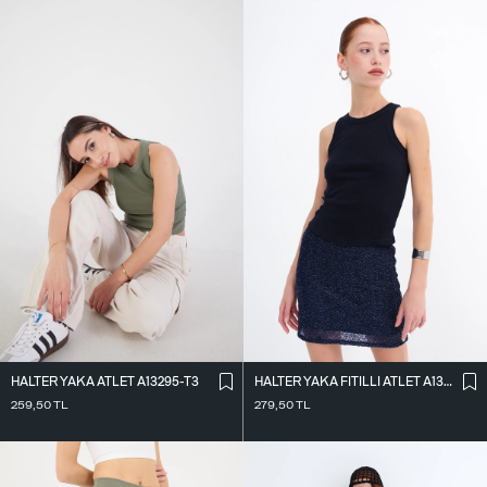
HALTER YAKA ATLET A13295-T3
HALTER YAKA FITILLI ATLET A13294-L7
259,50
TL
279,50
TL