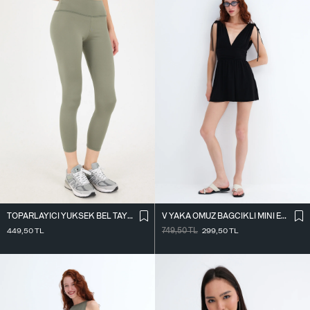
TOPARLAYICI YÜKSEK BEL TAYT TYT4000-R11
V YAKA OMUZ BAĞCIKLI MINI ELBISE E3394
449,50
TL
749,50
TL
299,50
TL