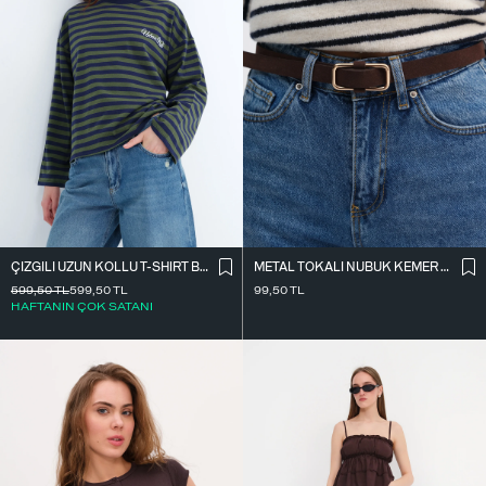
ÇIZGILI UZUN KOLLU T-SHIRT B10644
METAL TOKALI NUBUK KEMER K2004-1
599,50
TL
599,50
TL
99,50
TL
HAFTANIN ÇOK SATANI