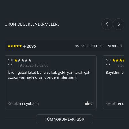
ÜRÜN DEĞERLENDIRMELERI
4.2895
38 Değerlendirme
38 Yorum
1.0
5.0
* *
19.6.2026 15:02:00
* *
18.6.20
Ürün güzel fakat bana sökük geldi yan tarafı çok
Bayıldım bun
üzücü yani iade ürün göndermişler sanki
(0)
trendyol.com
trendyo
Kaynak
Kaynak
TÜM YORUMLARI GÖR