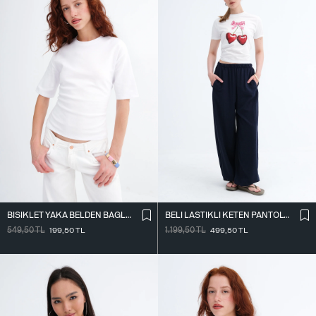
BISIKLET YAKA BELDEN BAĞLAMALI T-SHIRT P261071
BELI LASTIKLI KETEN PANTOLON PN18273
549,50
TL
199,50
TL
1.199,50
TL
499,50
TL