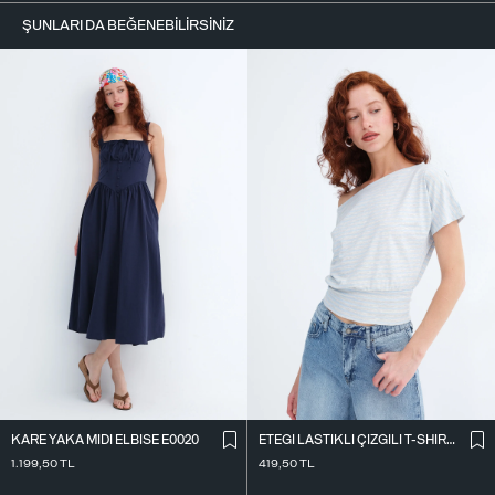
ŞUNLARI DA BEĞENEBILIRSINIZ
KARE YAKA MIDI ELBISE E0020
ETEĞI LASTIKLI ÇIZGILI T-SHIRT P10733
1.199,50
TL
419,50
TL