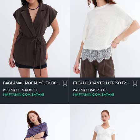
BAĞLAMALI MODAL YELEK C8021
ETEK UCU DANTELLI TRIKO T261025
599,50
TL
599,50
TL
649,50
TL
649,50
TL
HAFTANIN ÇOK SATANI
HAFTANIN ÇOK SATANI