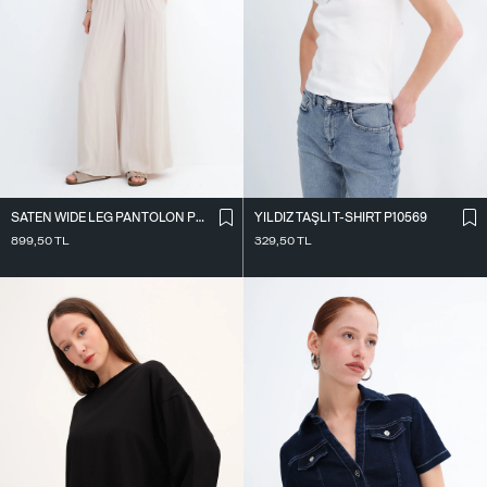
SATEN WIDE LEG PANTOLON PN17298
YILDIZ TAŞLI T-SHIRT P10569
899,50
TL
329,50
TL