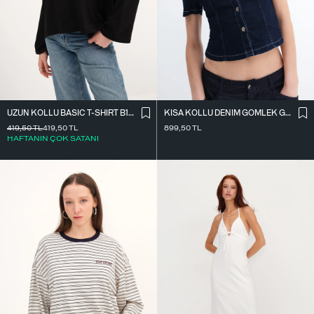
UZUN KOLLU BASIC T-SHIRT B10571
KISA KOLLU DENIM GÖMLEK G17600
419,50
TL
419,50
TL
899,50
TL
HAFTANIN ÇOK SATANI