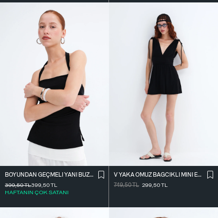
BOYUNDAN GEÇMELI YANI BÜZGÜLÜ BLUZ A390
V YAKA OMUZ BAĞCIKLI MINI ELBISE E3394
399,50
TL
399,50
TL
749,50
TL
299,50
TL
HAFTANIN ÇOK SATANI