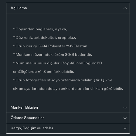
Açıklama
* Boyundan bağlamalı, v yaka,
* Düz renk, sırt dekolteli, crop bluz,
* Ürün içeriği: %94 Polyester %6 Elastan
* Mankenin üzerindeki ürün: 36/S bedendir.
* Numune ürünün ölçüleri:Boy: 40 cmGöğüs: 60
cmÖlçülerde ±1-3 cm fark olabilir.
* Ürün fotoğrafları stüdyo ortamında çekilmiştir. Işık ve
ekran ayarlarından dolayı renklerde ton farklılıkları görülebilir.
Manken Bilgileri
Ödeme Seçenekleri
Kargo, Değişim ve iadeler