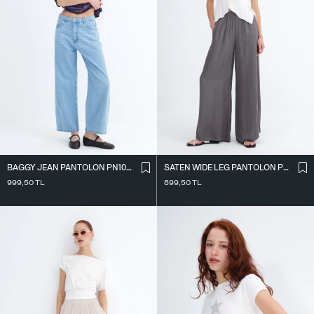
BAGGY JEAN PANTOLON PN10027
SATEN WIDE LEG PANTOLON PN17298
999,50
TL
899,50
TL