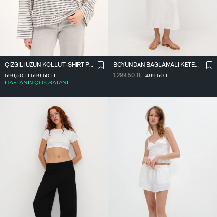
ÇIZGILI UZUN KOLLU T-SHIRT P10522
BOYUNDAN BAĞLAMALI KETEN KARIŞIMLI ELBISE E17497
599,50
TL
599,50
TL
1.299,50
TL
499,50
TL
HAFTANIN ÇOK SATANI