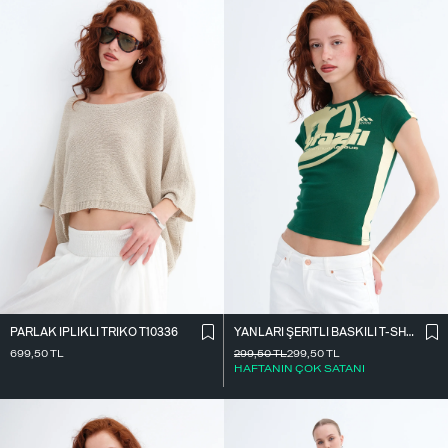
PARLAK İ̇PLIKLI TRIKO T10336
YANLARI ŞERITLI BASKILI T-SHIRT P9035
699,50
TL
299,50
TL
299,50
TL
HAFTANIN ÇOK SATANI