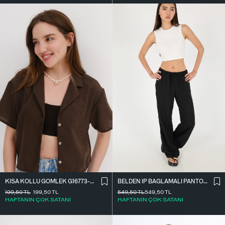
BELDEN İ̇P BAĞLAMALI PANTOLON PN16372-İ6
KISA KOLLU GÖMLEK G16773-Z8
549,50
TL
549,50
TL
199,50
TL
199,50
TL
HAFTANIN ÇOK SATANI
HAFTANIN ÇOK SATANI