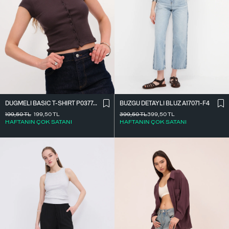
DÜĞMELI BASIC T-SHIRT P0377-K12
BÜZGÜ DETAYLI BLUZ A17071-F4
199,50
TL
199,50
TL
399,50
TL
399,50
TL
HAFTANIN ÇOK SATANI
HAFTANIN ÇOK SATANI