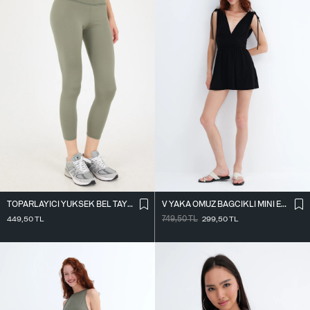
TOPARLAYICI YÜKSEK BEL TAYT TYT4000-R11
V YAKA OMUZ BAĞCIKLI MINI ELBISE E3394
449,50
TL
749,50
TL
299,50
TL