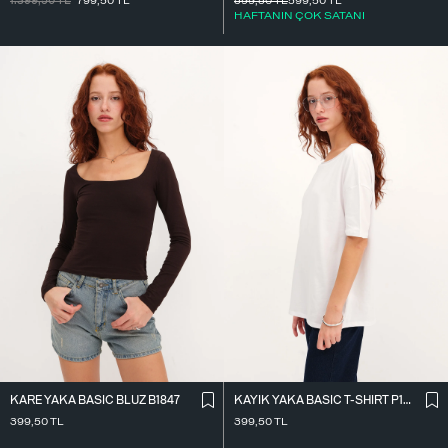
1.399,50
TL
799,50
TL
599,50
TL
599,50
TL
HAFTANIN ÇOK SATANI
KARE YAKA BASIC BLUZ B1847
KAYIK YAKA BASIC T-SHIRT P1822
399,50
TL
399,50
TL