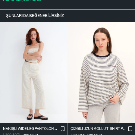
HAFTANIN ÇOK SATANI
ŞUNLARI DA BEĞENEBILIRSINIZ
NAKIŞLI WIDE LEG PANTOLON PN01918
ÇIZGILI UZUN KOLLU T-SHIRT P10522