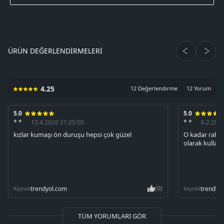
ÜRÜN DEĞERLENDIRMELERI
4.25
12 Değerlendirme
12 Yorum
5.0
5.0
* *
13.4.2026 21:25:00
* *
6.2.202
kızlar kumaşı ön duruşu hepsi çok güzel
O kadar rahat
olarak kullan
(0)
trendyol.com
trendyo
Kaynak
Kaynak
TÜM YORUMLARI GÖR