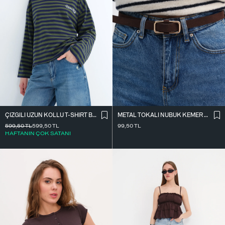
ÇIZGILI UZUN KOLLU T-SHIRT B10644
METAL TOKALI NUBUK KEMER K2004-1
599,50
TL
599,50
TL
99,50
TL
HAFTANIN ÇOK SATANI