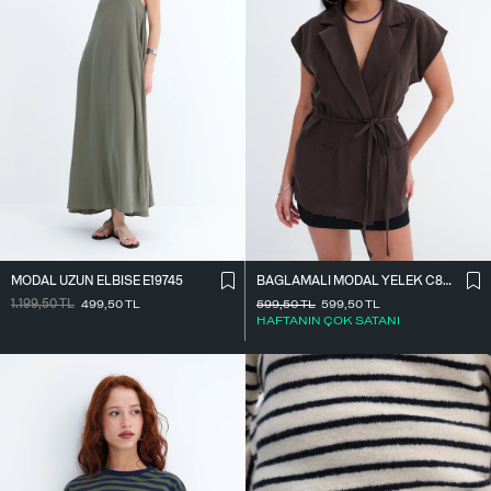
MODAL UZUN ELBISE E19745
BAĞLAMALI MODAL YELEK C8021
1.199,50
TL
499,50
TL
599,50
TL
599,50
TL
HAFTANIN ÇOK SATANI