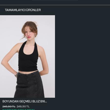
TAMAMLAYICI ÜRÜNLER
BOYUNDAN GEÇMELI BLUZ B1623-H11
249,50
TL
249,50
TL