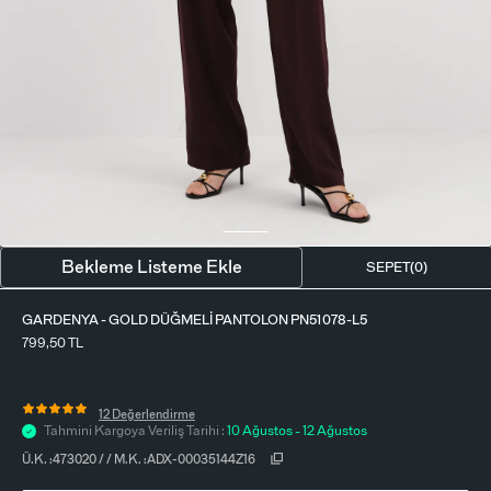
BLUZ
ETEK
BERE - ŞAPKA
T-SHIRT
FULAR-SAÇ BANDI
GÖMLEK
PARFÜM
BÜSTIYER
VÜCUT AKSESUARI
ELBISE
Bekleme Listeme Ekle
SEPET(
0
)
PIJAMA TAKIMI
GARDENYA - GOLD DÜĞMELI PANTOLON PN51078-L5
799,50
TL
12 Değerlendirme
Tahmini Kargoya Veriliş Tarihi :
10 Ağustos - 12 Ağustos
Ü.K. :
473020
/
/
M.K. :
ADX-00035144Z16