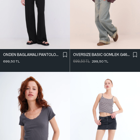
ÖNDEN BAĞLAMALI PANTOLON PN16791-W12
OVERSIZE BASIC GÖMLEK G4612-Z2
699,50
TL
699,50
TL
299,50
TL