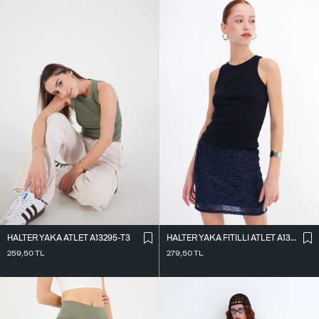
HALTER YAKA ATLET A13295-T3
HALTER YAKA FITILLI ATLET A13294-L7
259,50
TL
279,50
TL