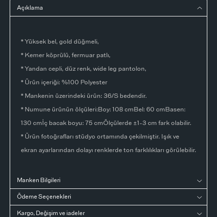
Açıklama
* Yüksek bel, gold düğmeli,
* Kemer köprülü, fermuar patlı,
* Yandan cepli, düz renk, wide leg pantolon,
* Ürün içeriği: %100 Polyester
* Mankenin üzerindeki ürün: 36/S bedendir.
* Numune ürünün ölçüleri:Boy: 108 cmBel: 60 cmBasen:
130 cmİç bacak boyu: 75 cmÖlçülerde ±1-3 cm fark olabilir.
* Ürün fotoğrafları stüdyo ortamında çekilmiştir. Işık ve
ekran ayarlarından dolayı renklerde ton farklılıkları görülebilir.
Manken Bilgileri
Ödeme Seçenekleri
Kargo, Değişim ve iadeler