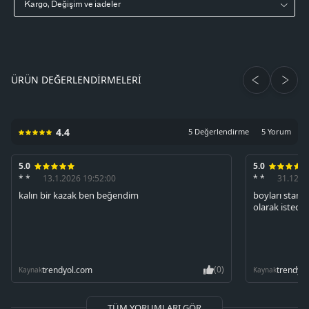
Kargo, Değişim ve iadeler
ÜRÜN DEĞERLENDIRMELERI
4.4
5 Değerlendirme
5 Yorum
5.0
5.0
* *
13.1.2026 19:52:00
* *
31.12.2
kalın bir kazak ben beğendim
boyları stand
olarak istedi
(0)
trendyol.com
trendyo
Kaynak
Kaynak
TÜM YORUMLARI GÖR