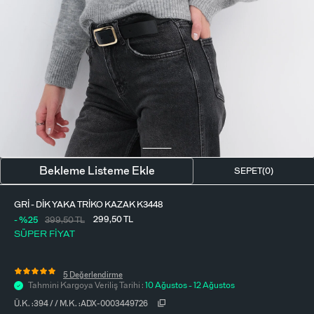
BLUZ
ETEK
BERE - ŞAPKA
T-SHIRT
FULAR-SAÇ BANDI
GÖMLEK
PARFÜM
BÜSTIYER
VÜCUT AKSESUARI
ELBISE
Bekleme Listeme Ekle
SEPET(
0
)
PIJAMA TAKIMI
GRI - DIK YAKA TRIKO KAZAK K3448
299,50
TL
- %25
399,50
TL
SÜPER FİYAT
5 Değerlendirme
Tahmini Kargoya Veriliş Tarihi :
10 Ağustos - 12 Ağustos
Ü.K. :
394
/
/
M.K. :
ADX-0003449726