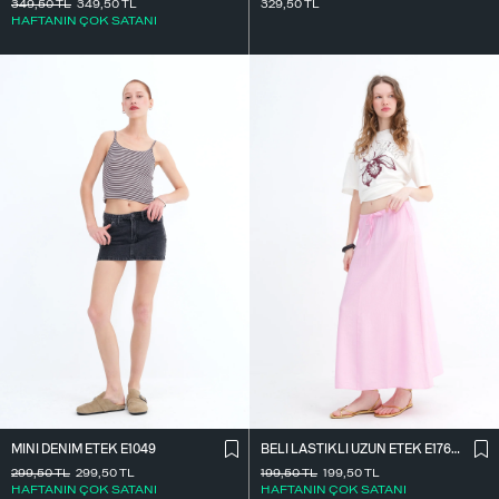
349,50
TL
349,50
TL
329,50
TL
HAFTANIN ÇOK SATANI
MINI DENIM ETEK E1049
BELI LASTIKLI UZUN ETEK E17627
299,50
TL
299,50
TL
199,50
TL
199,50
TL
HAFTANIN ÇOK SATANI
HAFTANIN ÇOK SATANI