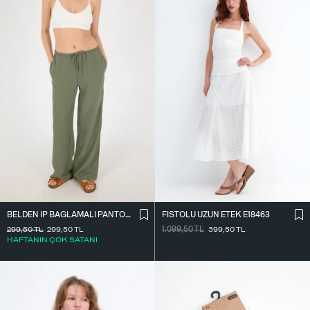
BELDEN İ̇P BAĞLAMALI PANTOLON PN16372-İ6
FISTOLU UZUN ETEK E18463
299,50
TL
299,50
TL
1.099,50
TL
399,50
TL
HAFTANIN ÇOK SATANI