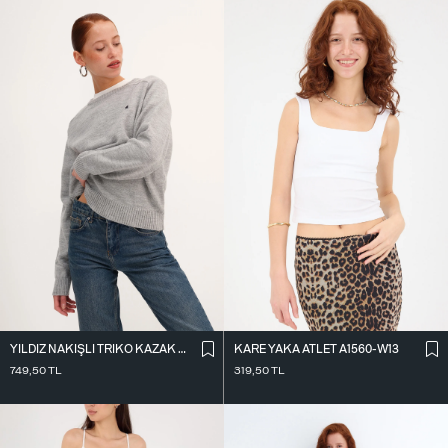
KARE YAKA ATLET A1560-W13
YILDIZ NAKIŞLI TRIKO KAZAK K3418-D4
319,50
TL
749,50
TL