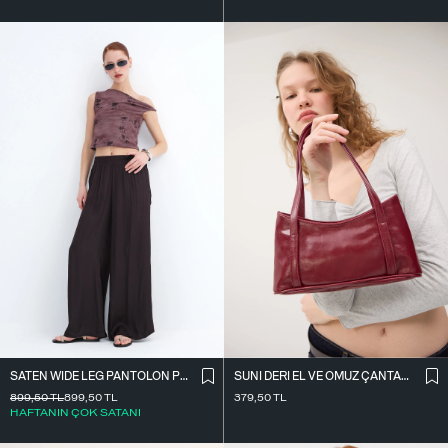
SATEN WIDE LEG PANTOLON PN17298
SUNI DERI EL VE OMUZ ÇANTASI Ç09-G11
899,50
TL
899,50
TL
379,50
TL
HAFTANIN ÇOK SATANI