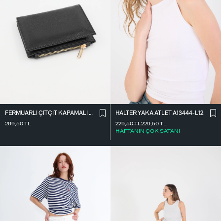
FERMUARLI ÇITÇIT KAPAMALI CÜZDAN CZDN118-F6
HALTER YAKA ATLET A13444-L12
289,50
TL
229,50
TL
229,50
TL
HAFTANIN ÇOK SATANI