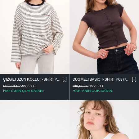
ÇIZGILI UZUN KOLLU T-SHIRT P10522
DÜĞMELI BASIC T-SHIRT P0377-K12
599,50
TL
599,50
TL
199,50
TL
199,50
TL
HAFTANIN ÇOK SATANI
HAFTANIN ÇOK SATANI