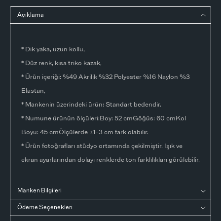
Açıklama
* Dik yaka, uzun kollu,
* Düz renk, kısa triko kazak,
* Ürün içeriği: %49 Akrilik %32 Polyester %16 Naylon %3
Elastan,
* Mankenin üzerindeki ürün: Standart bedendir.
* Numune ürünün ölçüleri:Boy: 52 cmGöğüs: 60 cmKol
Boyu: 45 cmÖlçülerde ±1-3 cm fark olabilir.
* Ürün fotoğrafları stüdyo ortamında çekilmiştir. Işık ve
ekran ayarlarından dolayı renklerde ton farklılıkları görülebilir.
Manken Bilgileri
Ödeme Seçenekleri