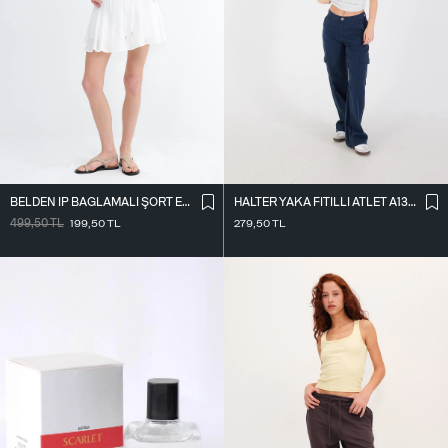
BELDEN İ̇P BAĞLAMALI ŞORT ETEK Ş16072-L7
HALTER YAKA FITILLI ATLET A13294-L7
499,50
TL
199,50
TL
279,50
TL