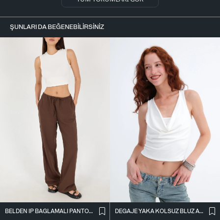
ŞUNLARI DA BEĞENEBILIRSINIZ
BELDEN İ̇P BAĞLAMALI PANTOLON PN16372-İ6
DEGAJE YAKA KOLSUZ BLUZ A0980