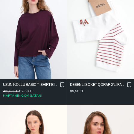
UZUN KOLLU BASIC T-SHIRT B10571
DESENLI SOKET ÇORAP 2`LI PAKET ÇRP3014
419,50
TL
419,50
TL
99,50
TL
HAFTANIN ÇOK SATANI