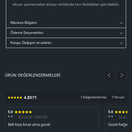
ekran ayarlarından dolayı renklerde ton farklılıkları görülebilir.
Manken Bilgileri
Ödeme Seçenekleri
Kargo, Değişim ve iadeler
ÜRÜN DEĞERLENDIRMELERI
4.8571
7 Değerlendirme
7 Yorum
5.0
5.0
* *
8.5.2026 19:07:00
* *
16.4.20
Beli kısa biraz ama güzel
Güzel beğen