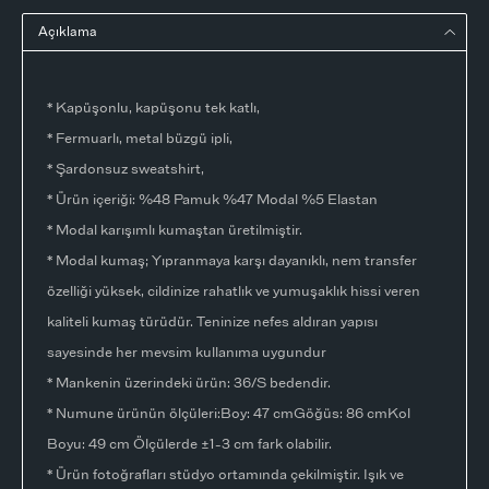
Açıklama
* Kapüşonlu, kapüşonu tek katlı,
* Fermuarlı, metal büzgü ipli,
* Şardonsuz sweatshirt,
* Ürün içeriği: %48 Pamuk %47 Modal %5 Elastan
* Modal karışımlı kumaştan üretilmiştir.
* Modal kumaş; Yıpranmaya karşı dayanıklı, nem transfer
özelliği yüksek, cildinize rahatlık ve yumuşaklık hissi veren
kaliteli kumaş türüdür. Teninize nefes aldıran yapısı
sayesinde her mevsim kullanıma uygundur
* Mankenin üzerindeki ürün: 36/S bedendir.
* Numune ürünün ölçüleri:Boy: 47 cmGöğüs: 86 cmKol
Boyu: 49 cm Ölçülerde ±1-3 cm fark olabilir.
* Ürün fotoğrafları stüdyo ortamında çekilmiştir. Işık ve