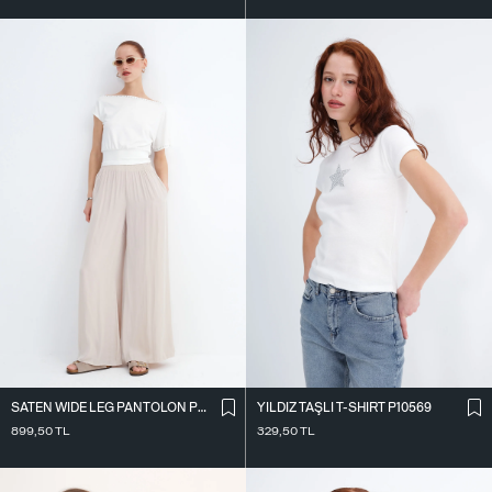
SATEN WIDE LEG PANTOLON PN17298
YILDIZ TAŞLI T-SHIRT P10569
899,50
TL
329,50
TL