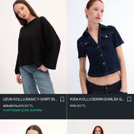
UZUN KOLLU BASIC T-SHIRT B10571
KISA KOLLU DENIM GÖMLEK G17600
419,50
TL
419,50
TL
899,50
TL
HAFTANIN ÇOK SATANI