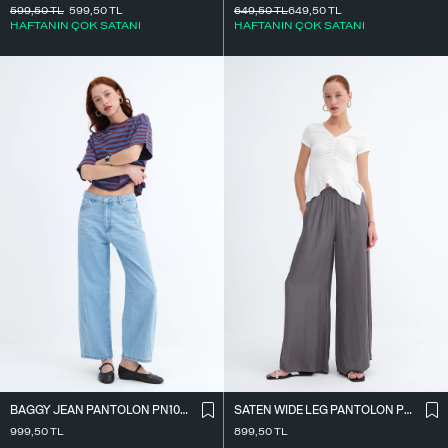
599,50
TL
599,50
TL
649,50
TL
649,50
TL
HAFTANIN ÇOK SATANI
HAFTANIN ÇOK SATANI
BAGGY JEAN PANTOLON PN10027
SATEN WIDE LEG PANTOLON PN17298
999,50
TL
899,50
TL