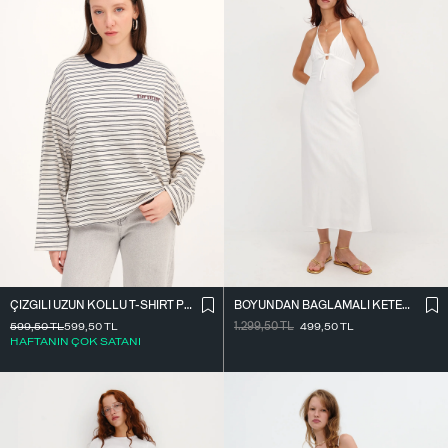
ÇIZGILI UZUN KOLLU T-SHIRT P10522
BOYUNDAN BAĞLAMALI KETEN KARIŞIMLI ELBISE E17497
599,50
TL
599,50
TL
1.299,50
TL
499,50
TL
HAFTANIN ÇOK SATANI