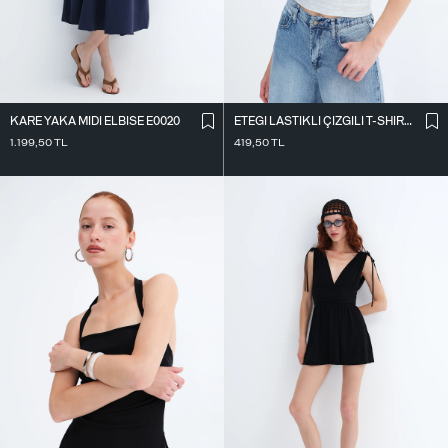
KARE YAKA MIDI ELBISE E0020
ETEĞI LASTIKLI ÇIZGILI T-SHIRT P10733
1.199,50
TL
419,50
TL