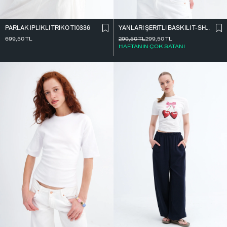
PARLAK İ̇PLIKLI TRIKO T10336
YANLARI ŞERITLI BASKILI T-SHIRT P9035
699,50
TL
299,50
TL
299,50
TL
HAFTANIN ÇOK SATANI