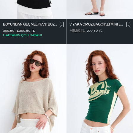
BOYUNDAN GEÇMELI YANI BÜZGÜLÜ BLUZ A390
V YAKA OMUZ BAĞCIKLI MINI ELBISE E3394
399,50
TL
399,50
TL
749,50
TL
299,50
TL
HAFTANIN ÇOK SATANI