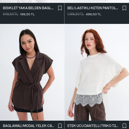
BISIKLET YAKA BELDEN BAĞLAMALI T-SHIRT P261071
BELI LASTIKLI KETEN PANTOLON PN18273
549,50
TL
199,50
TL
1.199,50
TL
499,50
TL
BAĞLAMALI MODAL YELEK C8021
ETEK UCU DANTELLI TRIKO T261025