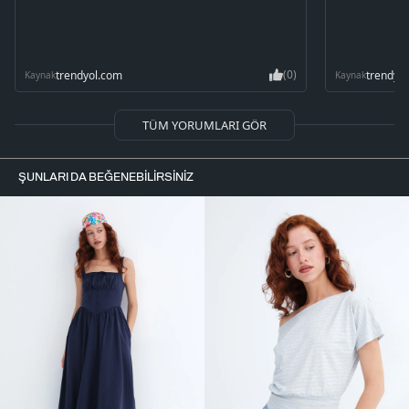
(0)
trendyol.com
trendyo
Kaynak
Kaynak
TÜM YORUMLARI GÖR
ŞUNLARI DA BEĞENEBILIRSINIZ