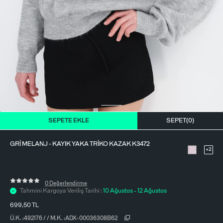
BLUZ
ETEK
BERE - ŞAPKA
T-SHIRT
FULAR-SAÇ BANDI
GÖMLEK
PARFÜM
BÜSTIYER
VÜCUT AKSESUARI
ELBISE
SEPETE EKLE
SEPET(
0
)
PIJAMA TAKIMI
GRI MELANJ - KAYIK YAKA TRIKO KAZAK K3472
+2
0 Değerlendirme
Tahmini Kargoya Veriliş Tarihi :
10 Ağustos - 12 Ağustos
699,50
TL
Ü.K. :
492176
/
/
M.K. :
ADX-00036308B62