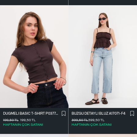
DÜĞMELI BASIC T-SHIRT P0377-K12
BÜZGÜ DETAYLI BLUZ A17071-F4
199,50
TL
199,50
TL
399,50
TL
399,50
TL
HAFTANIN ÇOK SATANI
HAFTANIN ÇOK SATANI