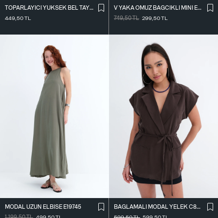
TOPARLAYICI YÜKSEK BEL TAYT TYT4000-R11
V YAKA OMUZ BAĞCIKLI MINI ELBISE E3394
449,50
TL
749,50
TL
299,50
TL
MODAL UZUN ELBISE E19745
BAĞLAMALI MODAL YELEK C8021
1.199,50
TL
499,50
TL
599,50
TL
599,50
TL