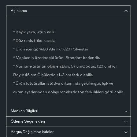
Açıklama
* Kayık yaka, uzun kollu,
* Düz renk, triko kazak,
* Ürün içeriği: %80 Akrilik %20 Polyester
* Mankenin üzerindeki ürün: Standart bedendir.
* Numune ürünün ölçüleri:Boy: 57 cmGöğüs: 120 cmKol
Boyu: 45 cm Ölçülerde ±1-3 cm fark olabilir.
* Ürün fotoğrafları stüdyo ortamında çekilmiştir. Işık ve
ekran ayarlarından dolayı renklerde ton farklılıkları görülebilir.
Manken Bilgileri
Ödeme Seçenekleri
Kargo, Değişim ve iadeler