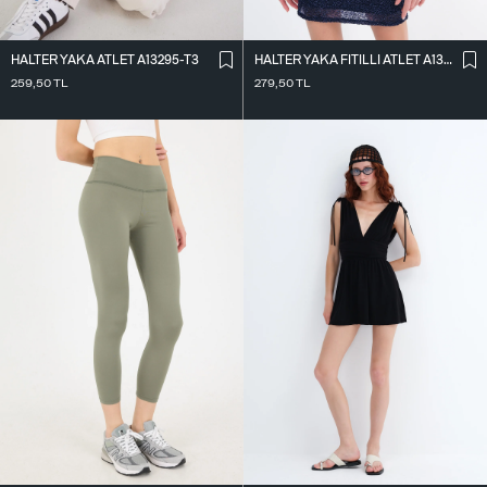
HALTER YAKA ATLET A13295-T3
HALTER YAKA FITILLI ATLET A13294-L7
259,50
TL
279,50
TL