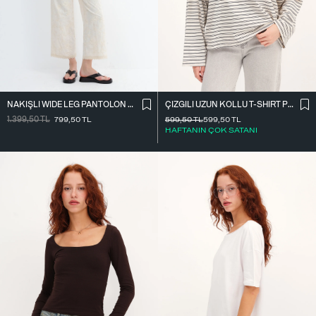
NAKIŞLI WIDE LEG PANTOLON PN01918
ÇIZGILI UZUN KOLLU T-SHIRT P10522
1.399,50
TL
799,50
TL
599,50
TL
599,50
TL
HAFTANIN ÇOK SATANI