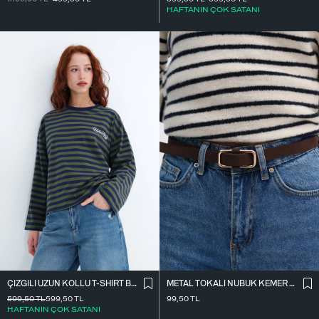
HAFTANIN ÇOK SATANI
ÇIZGILI UZUN KOLLU T-SHIRT B10644
METAL TOKALI NUBUK KEMER K2004-1
599,50
TL
599,50
TL
99,50
TL
HAFTANIN ÇOK SATANI