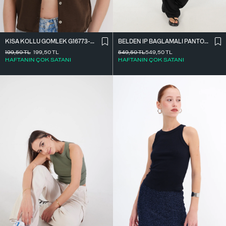
BELDEN İ̇P BAĞLAMALI PANTOLON PN16372-İ6
KISA KOLLU GÖMLEK G16773-Z8
549,50
TL
549,50
TL
199,50
TL
199,50
TL
HAFTANIN ÇOK SATANI
HAFTANIN ÇOK SATANI