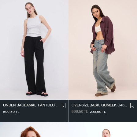
ÖNDEN BAĞLAMALI PANTOLON PN16791-W12
OVERSIZE BASIC GÖMLEK G4612-Z2
699,50
TL
699,50
TL
299,50
TL