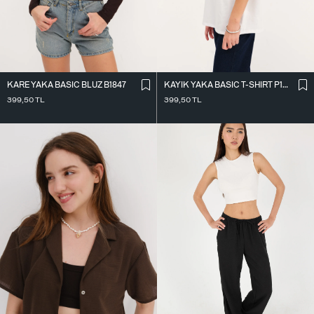
KARE YAKA BASIC BLUZ B1847
KAYIK YAKA BASIC T-SHIRT P1822
399,50
TL
399,50
TL