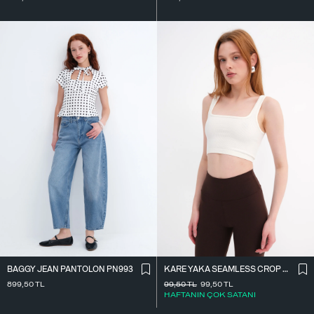
BAGGY JEAN PANTOLON PN993
KARE YAKA SEAMLESS CROP ATLET A0187-L5
899,50
TL
99,50
TL
99,50
TL
HAFTANIN ÇOK SATANI