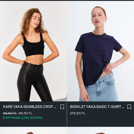
KARE YAKA SEAMLESS CROP ATLET A0187-L5
BISIKLET YAKA BASIC T-SHIRT P4322-1
99,50
TL
99,50
TL
279,50
TL
HAFTANIN ÇOK SATANI