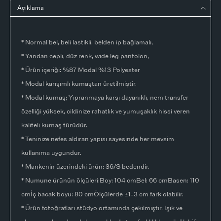
Açıklama
* Normal bel, beli lastikli, belden ip bağlamalı,
* Yandan cepli, düz renk, wide leg pantolon,
* Ürün içeriği: %87 Modal %13 Polyester
* Modal karışımlı kumaştan üretilmiştir.
* Modal kumaş; Yıpranmaya karşı dayanıklı, nem transfer
özelliği yüksek, cildinize rahatlık ve yumuşaklık hissi veren
kaliteli kumaş türüdür.
* Teninize nefes aldıran yapısı sayesinde her mevsim
kullanıma uygundur.
* Mankenin üzerindeki ürün: 36/S bedendir.
* Numune ürünün ölçüleri:Boy: 104 cmBel: 66 cmBasen: 110
cmİç bacak boyu: 80 cmÖlçülerde ±1-3 cm fark olabilir.
* Ürün fotoğrafları stüdyo ortamında çekilmiştir. Işık ve