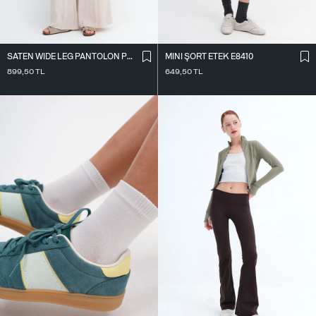
SATEN WIDE LEG PANTOLON PN17298
MINI ŞORT ETEK E8410
899,50
TL
649,50
TL