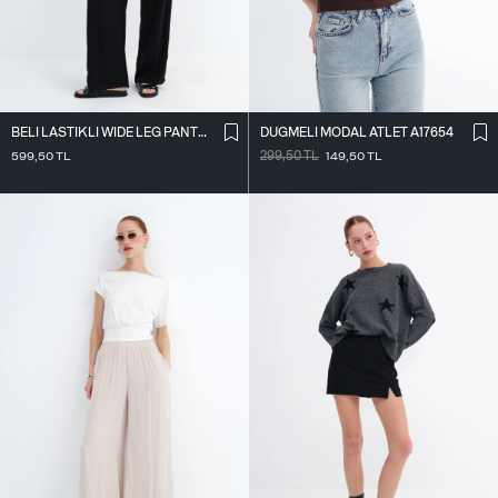
BELI LASTIKLI WIDE LEG PANTOLON PN2622
DÜĞMELI MODAL ATLET A17654
599,50
TL
299,50
TL
149,50
TL