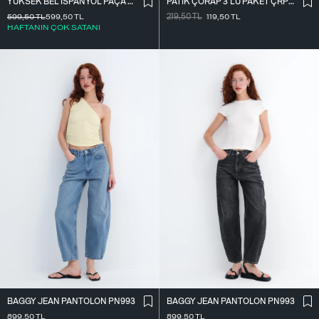
PATIK ÇORAP 3`LÜ PAKET ÇRP04-F13
YÜKSEK BEL İ̇SPANYOL PAÇA TAYT TYT0048-E10
219,50
TL
119,50
TL
599,50
TL
599,50
TL
HAFTANIN ÇOK SATANI
BAGGY JEAN PANTOLON PN993
BAGGY JEAN PANTOLON PN993
899,50
TL
899,50
TL