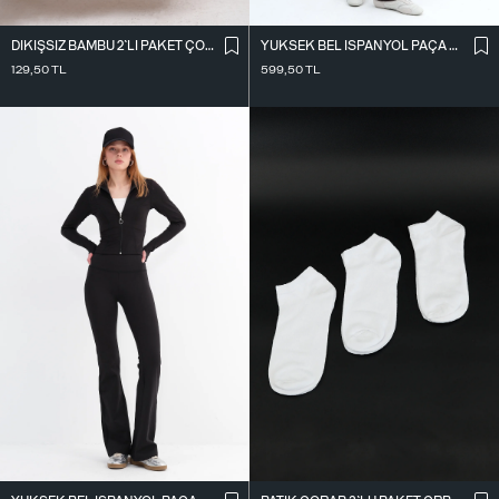
DIKIŞSIZ BAMBU 2`LI PAKET ÇORAP ÇRP3013
YÜKSEK BEL İ̇SPANYOL PAÇA TAYT TYT0048-E10
129,50
TL
599,50
TL