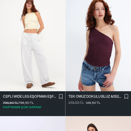
CEPLI WIDE LEG EŞOFMAN EŞF10487
TEK OMUZ DOKULU BLUZ A0522-E2
799,50
TL
799,50
TL
249,50
TL
149,50
TL
HAFTANIN ÇOK SATANI