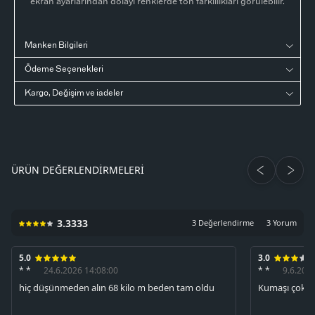
ekran ayarlarından dolayı renklerde ton farklılıkları görülebilir.
Manken Bilgileri
Ödeme Seçenekleri
Kargo, Değişim ve iadeler
ÜRÜN DEĞERLENDIRMELERI
3.3333
3 Değerlendirme
3 Yorum
5.0
3.0
* *
24.6.2026 14:08:00
* *
9.6.202
hiç düşünmeden alın 68 kilo m beden tam oldu
Kumaşı çok in