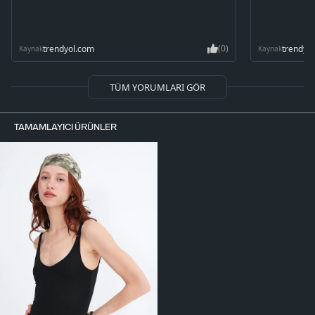
(0)
trendyol.com
trendyo
Kaynak
Kaynak
TÜM YORUMLARI GÖR
TAMAMLAYICI ÜRÜNLER