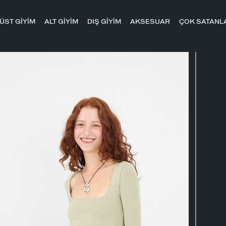
ÜST GİYİM
ALT GİYİM
DIŞ GİYİM
AKSESUAR
ÇOK SATANL