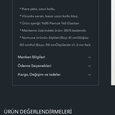
* Kare yaka, uzun kollu,
* Vücudu saran, basic uzun kollu bluz,
* Ürün içeriği: %95 Pamuk %5 Elastan
* Mankenin üzerindeki ürün: 36/S bedendir.
* Numune ürünün ölçüleri:Boy: 41 cmGöğüs:
60 cmKol Boyu: 59 cmÖlçülerde ±1-3 cm fark
olabilir.
Manken Bilgileri
* Ürün fotoğrafları stüdyo ortamında
Ödeme Seçenekleri
çekilmiştir. Işık ve ekran ayarlarından dolayı
renklerde ton farklılıkları görülebilir.
Kargo, Değişim ve iadeler
ÜRÜN DEĞERLENDIRMELERI