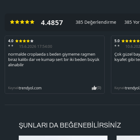
4.4857
385 Değerlendirme
385 Yo
4.0
5.0
* *
15.6.2026 17:54:00
* *
10.6.20
normalde croplaeda s beden giymeme ragmen
Çok güzel bay
biraz kalıbı dar ve kumaşı sert bir iki beden büyük
kıyafet gibi te
alınabilir
(0)
trendyol.com
trendyo
Kaynak
Kaynak
ŞUNLARI DA BEĞENEBILIRSINIZ