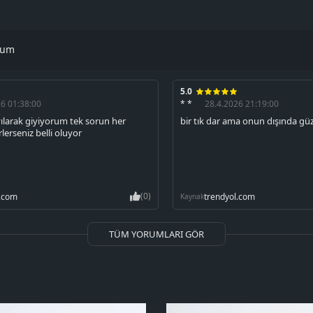
rum
5.0
26 01:38:00
* *
28.4.2026 21:19:00
ılarak giyiyorum tek sorun her
bir tık dar ama onun dışında gü
rlerseniz belli oluyor
(0)
l.com
trendyol.com
Kaynak
TÜM YORUMLARI GÖR