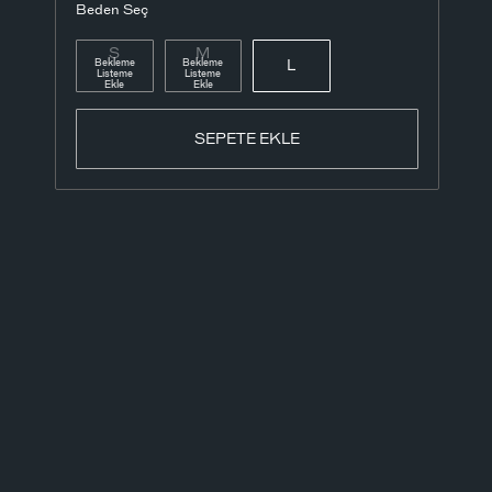
Beden Seç
S
M
Bekleme
Bekleme
L
Listeme
Listeme
Ekle
Ekle
SEPETE EKLE