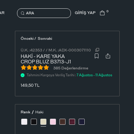
0
AR
GİRİŞ YAP
ARA
Önceki /
Sonraki
Ü.K. :
42353
/
/
M.K. :
ADX-0003071110
HAKI - KARE YAKA
CROP BLUZ B3713-J1
385 Değerlendirme
Tahmini Kargoya Veriliş Tarihi :
7 Ağustos - 11 Ağustos
149,50
TL
/
Renk
Haki