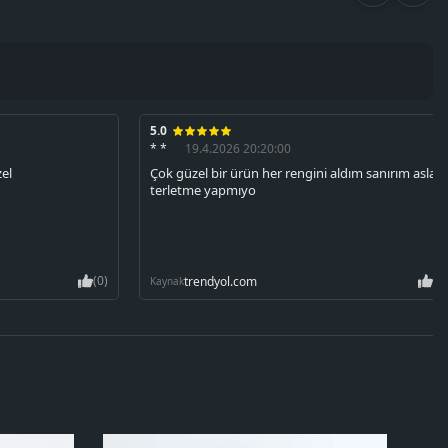
5.0
* *
19.4.2026 20:20:00
zel
Çok güzel bir ürün her rengini aldım sanırım asla
terletme yapmıyo
(0)
(0
trendyol.com
Kaynak