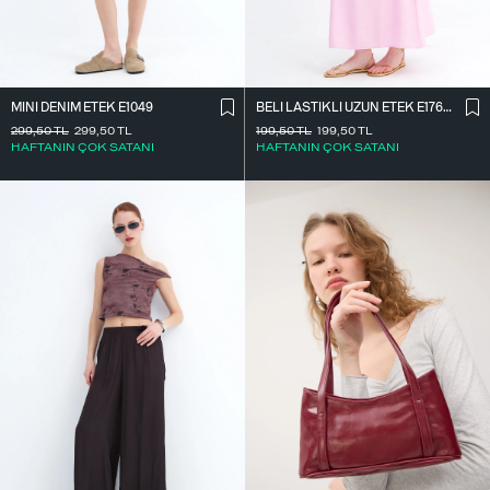
MINI DENIM ETEK E1049
BELI LASTIKLI UZUN ETEK E17627
299,50
TL
299,50
TL
199,50
TL
199,50
TL
HAFTANIN ÇOK SATANI
HAFTANIN ÇOK SATANI