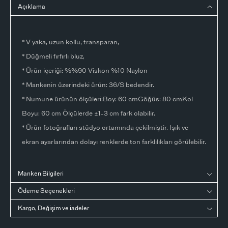
Açıklama
* V yaka, uzun kollu, transparan,
* Düğmeli fırfırlı bluz,
* Ürün içeriği: %%90 Viskon %10 Naylon
* Mankenin üzerindeki ürün: 36/S bedendir.
* Numune ürünün ölçüleri:Boy: 60 cmGöğüs: 80 cmKol
Boyu: 60 cm Ölçülerde ±1-3 cm fark olabilir.
* Ürün fotoğrafları stüdyo ortamında çekilmiştir. Işık ve
ekran ayarlarından dolayı renklerde ton farklılıkları görülebilir.
Manken Bilgileri
Ödeme Seçenekleri
Kargo, Değişim ve iadeler