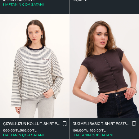
HAFTANIN ÇOK SATANI
ÇIZGILI UZUN KOLLU T-SHIRT P10522
DÜĞMELI BASIC T-SHIRT P0377-K12
599,50
TL
599,50
TL
199,50
TL
199,50
TL
HAFTANIN ÇOK SATANI
HAFTANIN ÇOK SATANI