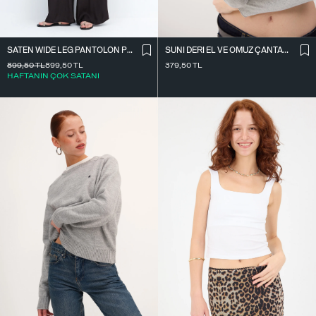
SATEN WIDE LEG PANTOLON PN17298
SUNI DERI EL VE OMUZ ÇANTASI Ç09-G11
899,50
TL
899,50
TL
379,50
TL
HAFTANIN ÇOK SATANI