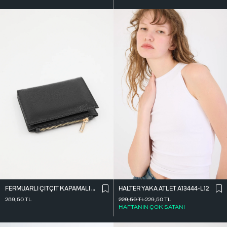
FERMUARLI ÇITÇIT KAPAMALI CÜZDAN CZDN118-F6
HALTER YAKA ATLET A13444-L12
289,50
TL
229,50
TL
229,50
TL
HAFTANIN ÇOK SATANI