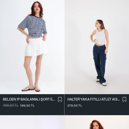
BELDEN İ̇P BAĞLAMALI ŞORT ETEK Ş16072-L7
HALTER YAKA FITILLI ATLET A13294-L7
499,50
TL
199,50
TL
279,50
TL