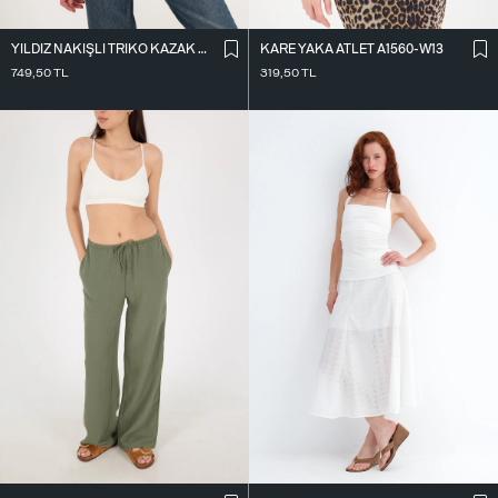
KARE YAKA ATLET A1560-W13
YILDIZ NAKIŞLI TRIKO KAZAK K3418-D4
319,50
TL
749,50
TL