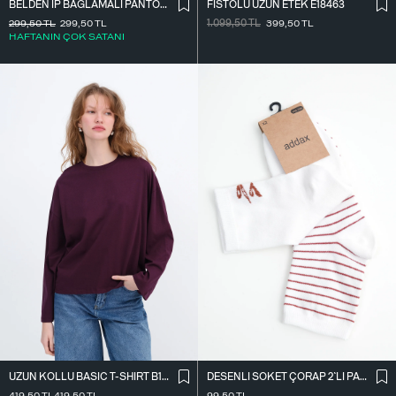
BELDEN İ̇P BAĞLAMALI PANTOLON PN16372-İ6
FISTOLU UZUN ETEK E18463
299,50
TL
299,50
TL
1.099,50
TL
399,50
TL
HAFTANIN ÇOK SATANI
UZUN KOLLU BASIC T-SHIRT B10571
DESENLI SOKET ÇORAP 2`LI PAKET ÇRP3014
419,50
TL
419,50
TL
99,50
TL