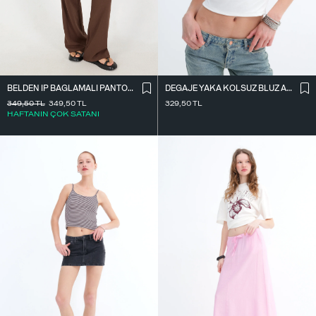
BELDEN İ̇P BAĞLAMALI PANTOLON PN16372-İ6
DEGAJE YAKA KOLSUZ BLUZ A0980
349,50
TL
349,50
TL
329,50
TL
HAFTANIN ÇOK SATANI