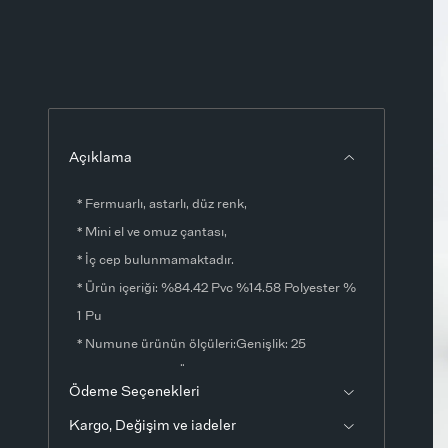
Açıklama
* Fermuarlı, astarlı, düz renk,
* Mini el ve omuz çantası,
* İç cep bulunmamaktadır.
* Ürün içeriği: %84.42 Pvc %14.58 Polyester %
1 Pu
* Numune ürünün ölçüleri:Genişlik: 25
cmDerinlik: 7 cmÖlçülerde ±1-3 cm fark
Ödeme Seçenekleri
olabilir.
Kargo, Değişim ve iadeler
* Ürün fotoğrafları stüdyo ortamında