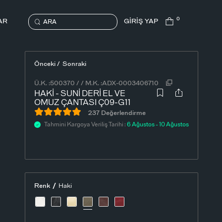
0
AR
GİRİŞ YAP
ARA
Önceki /
Sonraki
Ü.K. :
500370
/
/
M.K. :
ADX-0003406710
HAKI - SUNI DERI EL VE
OMUZ ÇANTASI Ç09-G11
237 Değerlendirme
Tahmini Kargoya Veriliş Tarihi :
6 Ağustos - 10 Ağustos
/
Renk
Haki