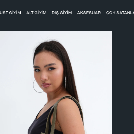
ÜST GİYİM
ALT GİYİM
DIŞ GİYİM
AKSESUAR
ÇOK SATANL