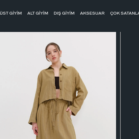
ÜST GİYİM
ALT GİYİM
DIŞ GİYİM
AKSESUAR
ÇOK SATANL