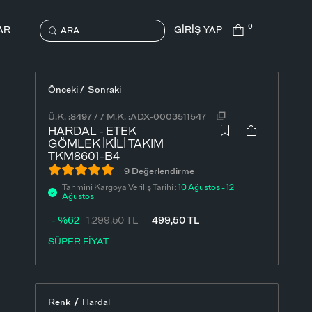
0
AR
GİRİŞ YAP
ARA
Önceki /
Sonraki
Ü.K. :
8497
/
/
M.K. :
ADX-0003511547
HARDAL - ETEK
GÖMLEK İKILI TAKIM
TKM8601-B4
9 Değerlendirme
Tahmini Kargoya Veriliş Tarihi :
10 Ağustos - 12
Ağustos
- %62
1.299,50
TL
499,50
TL
SÜPER FİYAT
/
Renk
Hardal