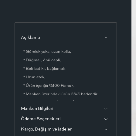
Açıklama
* Gömlek yaka, uzun kollu,
* Düğmeli, önü cepli,
* Beli lastikli, bağlamalı,
* Uzun etek,
* Ürün içeriği: %100 Pamuk,
* Manken üzerindeki ürün 36/S bedendir.
* Numune Beden Ölçüleri: Üst Boy: 50 cm
Manken Bilgileri
Göğüs: 90 cm Kol Boyu: 50 cm
Ödeme Seçenekleri
* Alt Boy: 91 cm Bel: 66 cm (1-3 cm arasında
değişiklik gösterebilir)
Kargo, Değişim ve iadeler