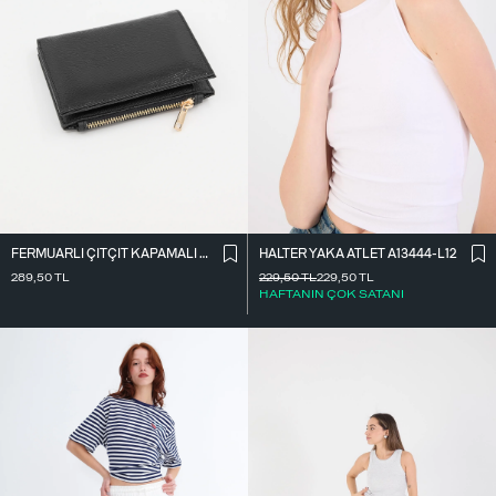
FERMUARLI ÇITÇIT KAPAMALI CÜZDAN CZDN118-F6
HALTER YAKA ATLET A13444-L12
289,50
TL
229,50
TL
229,50
TL
HAFTANIN ÇOK SATANI