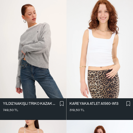
KARE YAKA ATLET A1560-W13
YILDIZ NAKIŞLI TRIKO KAZAK K3418-D4
319,50
TL
749,50
TL