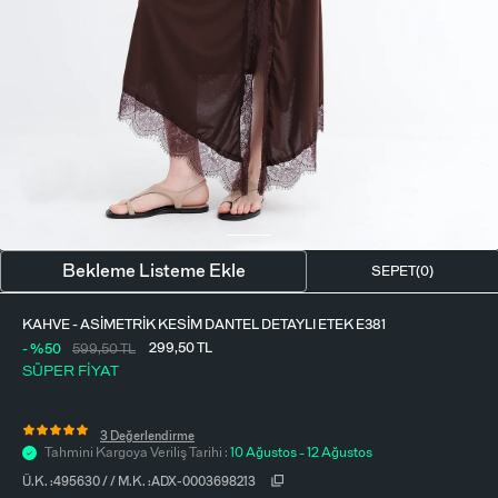
BLUZ
ETEK
BERE - ŞAPKA
T-SHIRT
FULAR-SAÇ BANDI
GÖMLEK
PARFÜM
BÜSTIYER
VÜCUT AKSESUARI
ELBISE
Bekleme Listeme Ekle
SEPET(
0
)
PIJAMA TAKIMI
KAHVE - ASIMETRIK KESIM DANTEL DETAYLI ETEK E381
299,50
TL
- %50
599,50
TL
SÜPER FİYAT
3 Değerlendirme
Tahmini Kargoya Veriliş Tarihi :
10 Ağustos - 12 Ağustos
Ü.K. :
495630
/
/
M.K. :
ADX-0003698213