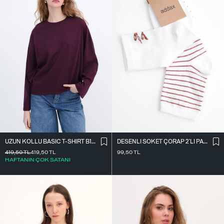
UZUN KOLLU BASIC T-SHIRT B10571
DESENLI SOKET ÇORAP 2`LI PAKET ÇRP3014
419,50
TL
419,50
TL
99,50
TL
HAFTANIN ÇOK SATANI