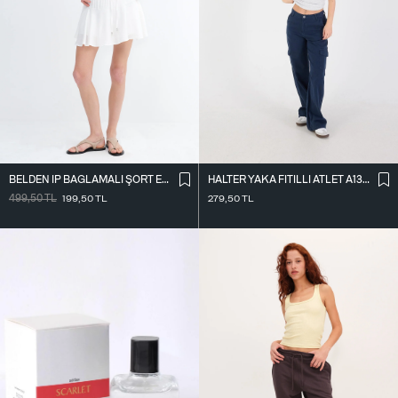
BELDEN İ̇P BAĞLAMALI ŞORT ETEK Ş16072-L7
HALTER YAKA FITILLI ATLET A13294-L7
499,50
TL
199,50
TL
279,50
TL