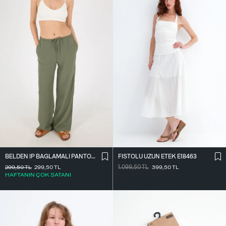
BELDEN İ̇P BAĞLAMALI PANTOLON PN16372-İ6
FISTOLU UZUN ETEK E18463
299,50
TL
299,50
TL
1.099,50
TL
399,50
TL
HAFTANIN ÇOK SATANI