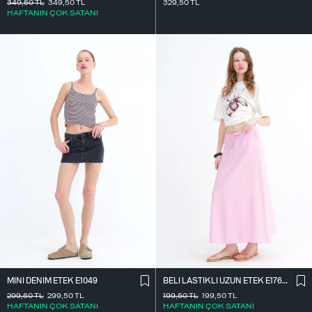
349,50
TL
349,50
TL
329,50
TL
HAFTANIN ÇOK SATANI
MINI DENIM ETEK E1049
BELI LASTIKLI UZUN ETEK E17627
299,50
TL
299,50
TL
199,50
TL
199,50
TL
HAFTANIN ÇOK SATANI
HAFTANIN ÇOK SATANI