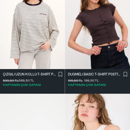
ÇIZGILI UZUN KOLLU T-SHIRT P10522
DÜĞMELI BASIC T-SHIRT P0377-K12
599,50
TL
599,50
TL
199,50
TL
199,50
TL
HAFTANIN ÇOK SATANI
HAFTANIN ÇOK SATANI