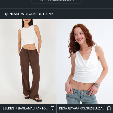
ŞUNLARI DA BEĞENEBILIRSINIZ
BELDEN İ̇P BAĞLAMALI PANTOLON PN16372-İ6
DEGAJE YAKA KOLSUZ BLUZ A0980