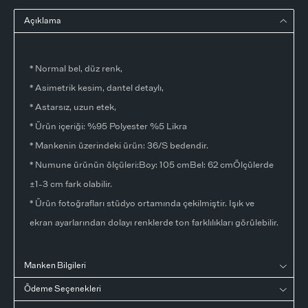
Açıklama
* Normal bel, düz renk,
* Asimetrik kesim, dantel detaylı,
* Astarsız, uzun etek,
* Ürün içeriği: %95 Polyester %5 Likra
* Mankenin üzerindeki ürün: 36/S bedendir.
* Numune ürünün ölçüleri:Boy: 105 cmBel: 62 cmÖlçülerde
±1-3 cm fark olabilir.
* Ürün fotoğrafları stüdyo ortamında çekilmiştir. Işık ve
ekran ayarlarından dolayı renklerde ton farklılıkları görülebilir.
Manken Bilgileri
Ödeme Seçenekleri