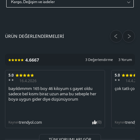
Kargo, Değişim ve iadeler
ÜRÜN DEĞERLENDIRMELERI
4.6667
3 Değerlendirme
3 Yorum
5.0
5.0
* *
16.4.2026
* *
14.4.20
bayıldımmm 165 boy 46 kiloyum s gayet oldu
çok tatlı çok 
sadece bel kısmı biraz uzun ama bu sebeple her
boya uygun gider diye düşünüyorum
(0)
trendyol.com
trendyo
Kaynak
Kaynak
TÜM YORUMLARI GÖR