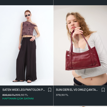
SATEN WIDE LEG PANTOLON PN17298
SUNI DERI EL VE OMUZ ÇANTASI Ç09-G11
899,50
TL
899,50
TL
379,50
TL
HAFTANIN ÇOK SATANI