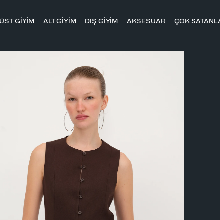
ÜST GİYİM
ALT GİYİM
DIŞ GİYİM
AKSESUAR
ÇOK SATANL