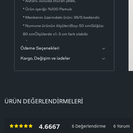
* Astarlı, vücuda oturan yelek,
* Ürün içeriği: %100 Pamuk
* Mankenin üzerindeki ürün: 36/S bedendir.
* Numune ürünün ölçüleri:Boy: 50 cmGöğüs:
80 cmÖlçülerde ±1-3 cm fark olabilir.
* Ürün fotoğrafları stüdyo ortamında
Ödeme Seçenekleri
çekilmiştir. Işık ve ekran ayarlarından dolayı
Kargo, Değişim ve iadeler
renklerde ton farklılıkları görülebilir.
ÜRÜN DEĞERLENDIRMELERI
4.6667
6 Değerlendirme
6 Yorum