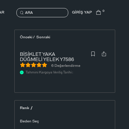
0
AR
GİRİŞ YAP
ARA
Önceki /
Sonraki
BISIKLET YAKA
DÜĞMELI YELEK Y7586
6 Değerlendirme
Tahmini Kargoya Veriliş Tarihi :
/
Renk
Beden Seç