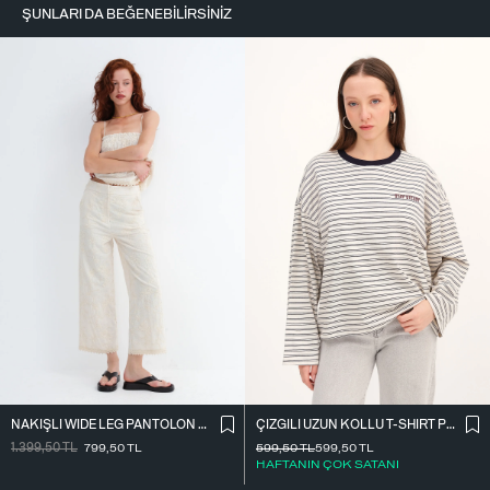
ŞUNLARI DA BEĞENEBILIRSINIZ
NAKIŞLI WIDE LEG PANTOLON PN01918
ÇIZGILI UZUN KOLLU T-SHIRT P10522
1.399,50
TL
799,50
TL
599,50
TL
599,50
TL
HAFTANIN ÇOK SATANI