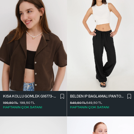
BELDEN İ̇P BAĞLAMALI PANTOLON PN16372-İ6
KISA KOLLU GÖMLEK G16773-Z8
549,50
TL
549,50
TL
199,50
TL
199,50
TL
HAFTANIN ÇOK SATANI
HAFTANIN ÇOK SATANI