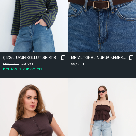
ÇIZGILI UZUN KOLLU T-SHIRT B10644
METAL TOKALI NUBUK KEMER K2004-1
599,50
TL
599,50
TL
99,50
TL
HAFTANIN ÇOK SATANI