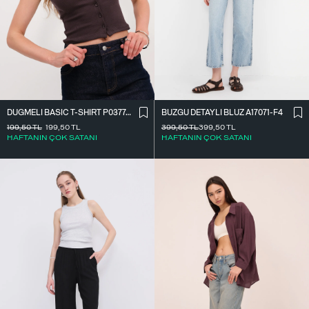
DÜĞMELI BASIC T-SHIRT P0377-K12
BÜZGÜ DETAYLI BLUZ A17071-F4
199,50
TL
199,50
TL
399,50
TL
399,50
TL
HAFTANIN ÇOK SATANI
HAFTANIN ÇOK SATANI