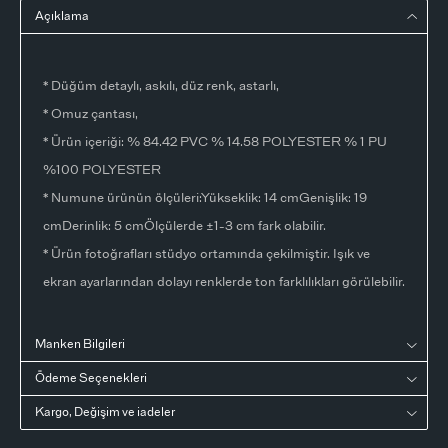
Açıklama
* Düğüm detaylı, askılı, düz renk, astarlı,
* Omuz çantası,
* Ürün içeriği: % 84.42 PVC % 14.58 POLYESTER % 1 PU
%100 POLYESTER
* Numune ürünün ölçüleri:Yükseklik: 14 cmGenişlik: 19
cmDerinlik: 5 cmÖlçülerde ±1-3 cm fark olabilir.
* Ürün fotoğrafları stüdyo ortamında çekilmiştir. Işık ve
ekran ayarlarından dolayı renklerde ton farklılıkları görülebilir.
Manken Bilgileri
Ödeme Seçenekleri
Kargo, Değişim ve iadeler