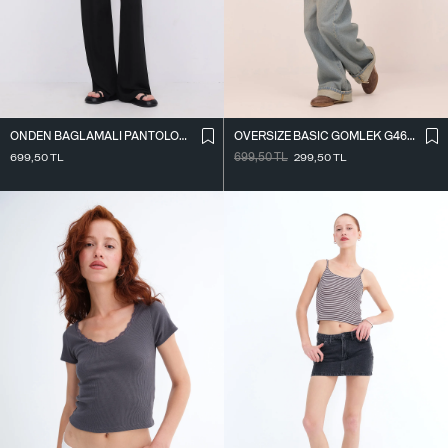
ÖNDEN BAĞLAMALI PANTOLON PN16791-W12
OVERSIZE BASIC GÖMLEK G4612-Z2
699,50
TL
699,50
TL
299,50
TL