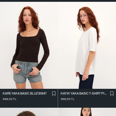
KARE YAKA BASIC BLUZ B1847
KAYIK YAKA BASIC T-SHIRT P1822
399,50
TL
399,50
TL