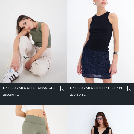
HALTER YAKA ATLET A13295-T3
HALTER YAKA FITILLI ATLET A13294-L7
259,50
TL
279,50
TL