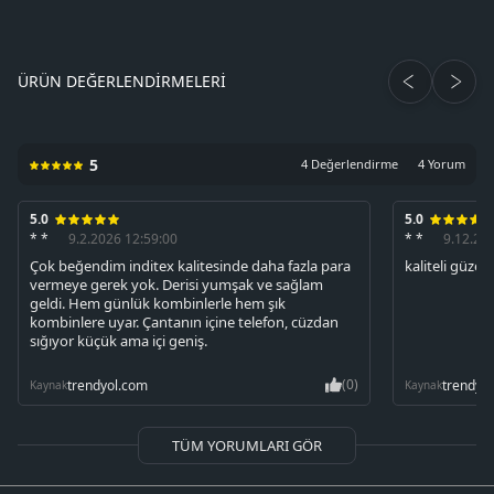
ÜRÜN DEĞERLENDIRMELERI
5
4 Değerlendirme
4 Yorum
5.0
5.0
* *
9.2.2026 12:59:00
* *
9.12.20
Çok beğendim inditex kalitesinde daha fazla para
kaliteli güzel
vermeye gerek yok. Derisi yumşak ve sağlam
geldi. Hem günlük kombinlerle hem şık
kombinlere uyar. Çantanın içine telefon, cüzdan
sığıyor küçük ama içi geniş.
(0)
trendyol.com
trendyo
Kaynak
Kaynak
TÜM YORUMLARI GÖR