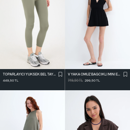
TOPARLAYICI YÜKSEK BEL TAYT TYT4000-R11
V YAKA OMUZ BAĞCIKLI MINI ELBISE E3394
449,50
TL
749,50
TL
299,50
TL