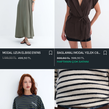
MODAL UZUN ELBISE E19745
BAĞLAMALI MODAL YELEK C8021
1.199,50
TL
499,50
TL
599,50
TL
599,50
TL
HAFTANIN ÇOK SATANI