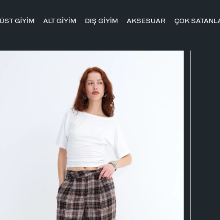
ÜST GİYİM
ALT GİYİM
DIŞ GİYİM
AKSESUAR
ÇOK SATANL