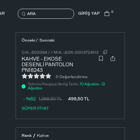
0
AR
GİRİŞ YAP
ARA
Önceki /
Sonraki
Ü.K. :
502064
/
/
M.K. :
ADX-0003724113
KAHVE - EKOSE
DESENLI PANTOLON
PN18243
0 Değerlendirme
Tahmini Kargoya Veriliş Tarihi :
10 Ağustos - 12
Ağustos
- %62
1.299,50
TL
499,50
TL
SÜPER FİYAT
/
Renk
Kahve