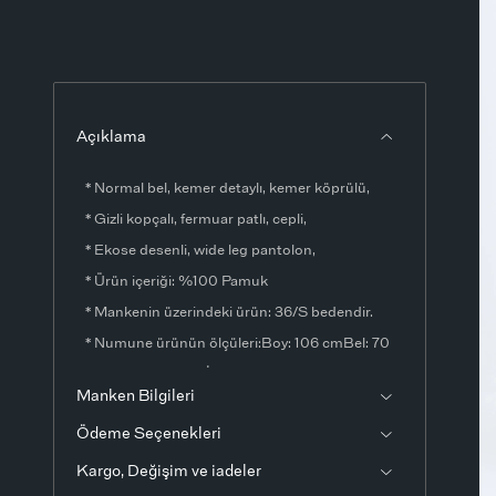
Açıklama
* Normal bel, kemer detaylı, kemer köprülü,
* Gizli kopçalı, fermuar patlı, cepli,
* Ekose desenli, wide leg pantolon,
* Ürün içeriği: %100 Pamuk
* Mankenin üzerindeki ürün: 36/S bedendir.
* Numune ürünün ölçüleri:Boy: 106 cmBel: 70
cmBasen: 100 cmİç bacak boyu: 77
Manken Bilgileri
cmÖlçülerde ±1-3 cm fark olabilir.
Ödeme Seçenekleri
* Ürün fotoğrafları stüdyo ortamında
çekilmiştir. Işık ve ekran ayarlarından dolayı
Kargo, Değişim ve iadeler