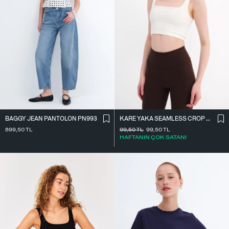
BAGGY JEAN PANTOLON PN993
KARE YAKA SEAMLESS CROP ATLET A0187-L5
899,50
TL
99,50
TL
99,50
TL
HAFTANIN ÇOK SATANI