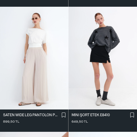
SATEN WIDE LEG PANTOLON PN17298
MINI ŞORT ETEK E8410
899,50
TL
649,50
TL