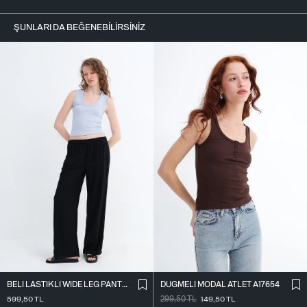
ŞUNLARI DA BEĞENEBILIRSINIZ
BELI LASTIKLI WIDE LEG PANTOLON PN2622
DÜĞMELI MODAL ATLET A17654
599,50
TL
299,50
TL
149,50
TL