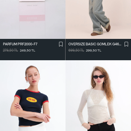
PARFÜM PRF2000-F7
OVERSIZE BASIC GÖMLEK G4612-Z2
279,50
TL
249,50
TL
699,50
TL
299,50
TL