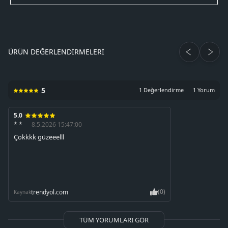
ÜRÜN DEĞERLENDIRMELERI
5
1 Değerlendirme
1 Yorum
5.0
* *
8.5.2026 15:47:00
Çokkkk güzeeelll
(0)
trendyol.com
Kaynak
TÜM YORUMLARI GÖR