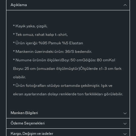
Açıklama
* Kayık yaka, çizgili,
* Tek omuz, rahat kalıp t-shirt,
* Ürün içeriği: %95 Pamuk %5 Elastan
* Mankenin üzerindeki ürün: 36/S bedendir.
* Numune ürünün ölçüleri:Boy: 50 cmGöğüs: 80 cmKol
Boyu: 25 cm (omuzdan ölçülmüştür)Ölçülerde ±1-3 cm fark
olabilir.
* Ürün fotoğrafları stüdyo ortamında çekilmiştir. Işık ve
ekran ayarlarından dolayı renklerde ton farklılıkları görülebilir.
Manken Bilgileri
Ödeme Seçenekleri
Kargo, Değişim ve iadeler