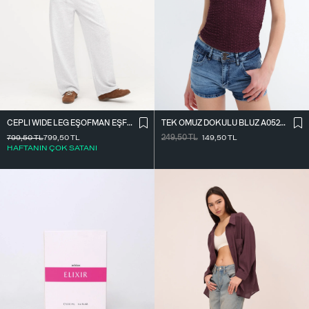
CEPLI WIDE LEG EŞOFMAN EŞF10487
TEK OMUZ DOKULU BLUZ A0522-E2
799,50
TL
799,50
TL
249,50
TL
149,50
TL
HAFTANIN ÇOK SATANI