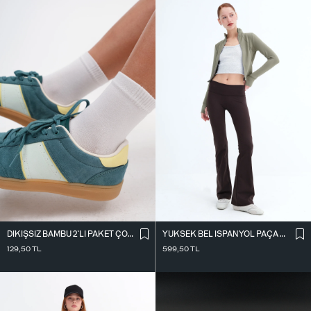
DIKIŞSIZ BAMBU 2`LI PAKET ÇORAP ÇRP3013
YÜKSEK BEL İ̇SPANYOL PAÇA TAYT TYT0048-E10
129,50
TL
599,50
TL