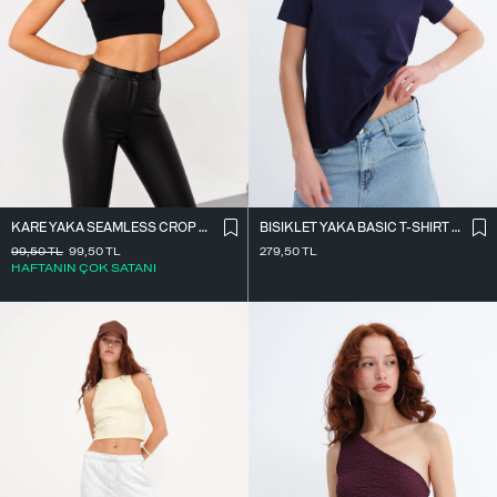
KARE YAKA SEAMLESS CROP ATLET A0187-L5
BISIKLET YAKA BASIC T-SHIRT P4322-1
99,50
TL
99,50
TL
279,50
TL
HAFTANIN ÇOK SATANI