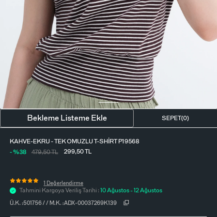
BLUZ
ETEK
BERE - ŞAPKA
T-SHIRT
FULAR-SAÇ BANDI
GÖMLEK
PARFÜM
BÜSTIYER
VÜCUT AKSESUARI
ELBISE
Bekleme Listeme Ekle
SEPET(
0
)
PIJAMA TAKIMI
KAHVE-EKRU - TEK OMUZLU T-SHIRT P19568
299,50
TL
- %38
479,50
TL
1 Değerlendirme
Tahmini Kargoya Veriliş Tarihi :
10 Ağustos - 12 Ağustos
Ü.K. :
501756
/
/
M.K. :
ADX-00037269K139