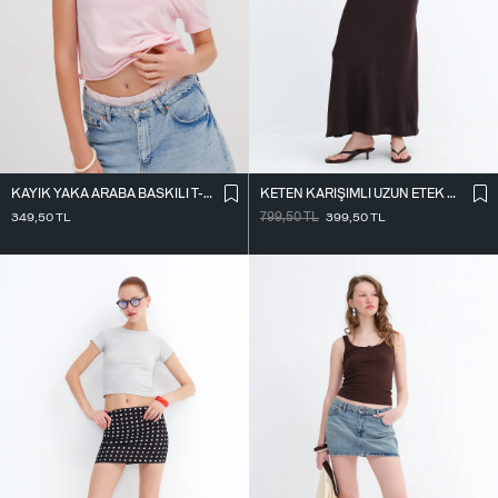
KAYIK YAKA ARABA BASKILI T-SHIRT P1802
KETEN KARIŞIMLI UZUN ETEK E18087
349,50
TL
799,50
TL
399,50
TL