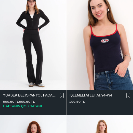
YÜKSEK BEL İ̇SPANYOL PAÇA TAYT TYT0048-E10
İ̇ŞLEMELI ATLET A1774-W4
599,50
TL
599,50
TL
299,50
TL
HAFTANIN ÇOK SATANI