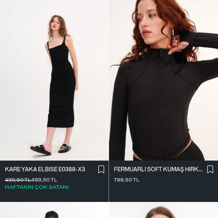
KARE YAKA ELBISE E0388-X3
FERMUARLI SOFT KUMAŞ HIRKA H0089
499,50
TL
499,50
TL
799,50
TL
HAFTANIN ÇOK SATANI