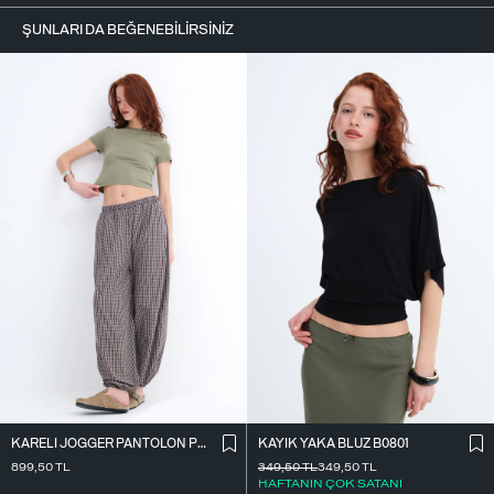
ŞUNLARI DA BEĞENEBILIRSINIZ
KARELI JOGGER PANTOLON PN18222
KAYIK YAKA BLUZ B0801
899,50
TL
349,50
TL
349,50
TL
HAFTANIN ÇOK SATANI