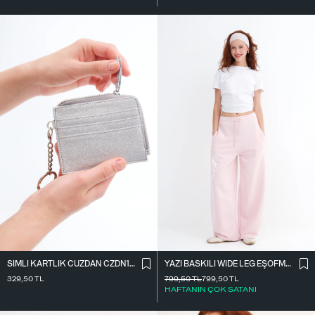
SIMLI KARTLIK CÜZDAN CZDN158
YAZI BASKILI WIDE LEG EŞOFMAN EŞF10698
329,50
TL
799,50
TL
799,50
TL
HAFTANIN ÇOK SATANI