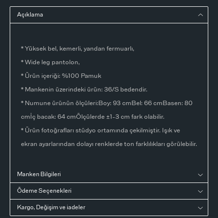
Açıklama
* Yüksek bel, kemerli, yandan fermuarlı,
* Wide leg pantolon,
* Ürün içeriği: %100 Pamuk
* Mankenin üzerindeki ürün: 36/S bedendir.
* Numune ürünün ölçüleri:Boy: 93 cmBel: 66 cmBasen: 80
cmİç bacak: 64 cmÖlçülerde ±1-3 cm fark olabilir.
* Ürün fotoğrafları stüdyo ortamında çekilmiştir. Işık ve
ekran ayarlarından dolayı renklerde ton farklılıkları görülebilir.
Manken Bilgileri
Ödeme Seçenekleri
Kargo, Değişim ve iadeler