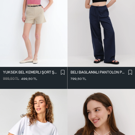
YÜKSEK BEL KEMERLI ŞORT Ş02336
BELI BAĞLAMALI PANTOLON PN17449
999,50
TL
499,50
TL
799,50
TL