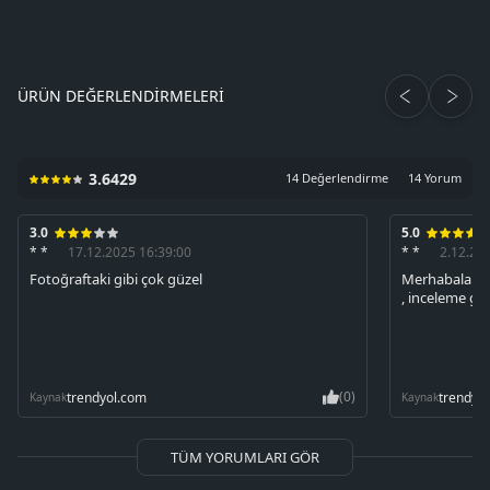
ÜRÜN DEĞERLENDIRMELERI
3.6429
14 Değerlendirme
14 Yorum
3.0
5.0
* *
17.12.2025 16:39:00
* *
2.12.20
Fotoğraftaki gibi çok güzel
Merhabalar ü
, inceleme g
(0)
trendyol.com
trendyo
Kaynak
Kaynak
TÜM YORUMLARI GÖR