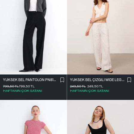
YÜKSEK BEL ÇIZGILI WIDE LEG PANTOLON PN13730-L4
YÜKSEK BEL PANTOLON PN8130-R4
249,50
TL
249,50
TL
799,50
TL
799,50
TL
HAFTANIN ÇOK SATANI
HAFTANIN ÇOK SATANI