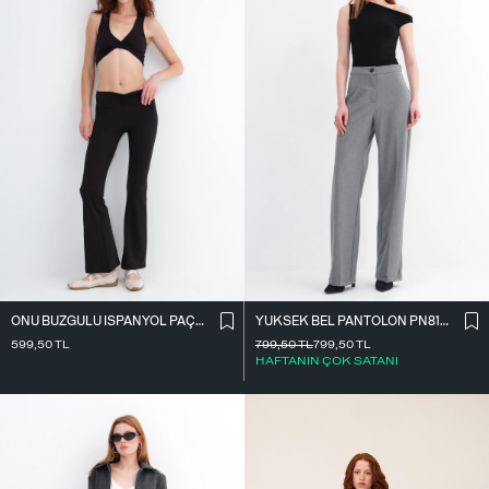
ÖNÜ BÜZGÜLÜ İ̇SPANYOL PAÇA TAYT TYT4009
YÜKSEK BEL PANTOLON PN8130-R4
599,50
TL
799,50
TL
799,50
TL
HAFTANIN ÇOK SATANI