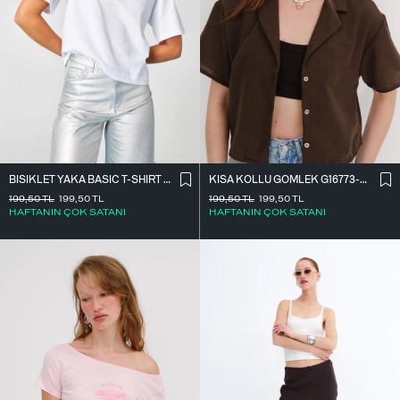
BISIKLET YAKA BASIC T-SHIRT P1002-E8
KISA KOLLU GÖMLEK G16773-Z8
199,50
TL
199,50
TL
199,50
TL
199,50
TL
HAFTANIN ÇOK SATANI
HAFTANIN ÇOK SATANI