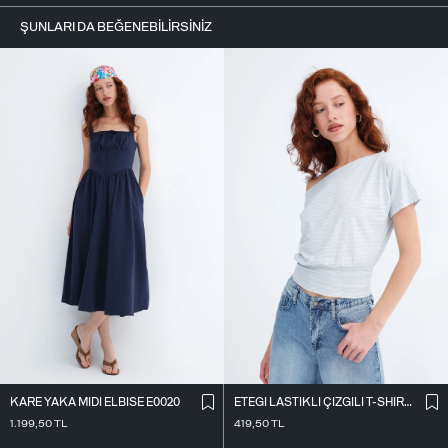
ŞUNLARI DA BEĞENEBILIRSINIZ
KARE YAKA MIDI ELBISE E0020
ETEĞI LASTIKLI ÇIZGILI T-SHIRT P10733
1.199,50
TL
419,50
TL