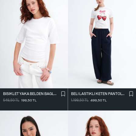
BISIKLET YAKA BELDEN BAĞLAMALI T-SHIRT P261071
BELI LASTIKLI KETEN PANTOLON PN18273
549,50
TL
199,50
TL
1.199,50
TL
499,50
TL