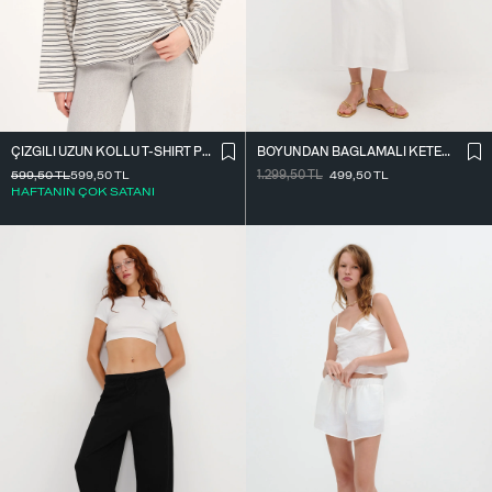
ÇIZGILI UZUN KOLLU T-SHIRT P10522
BOYUNDAN BAĞLAMALI KETEN KARIŞIMLI ELBISE E17497
599,50
TL
599,50
TL
1.299,50
TL
499,50
TL
HAFTANIN ÇOK SATANI