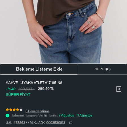
BLUZ
ETEK
BERE - ŞAPKA
T-SHIRT
FULAR-SAÇ BANDI
GÖMLEK
PARFÜM
BÜSTIYER
VÜCUT AKSESUARI
ELBISE
Bekleme Listeme Ekle
SEPET(
0
)
PIJAMA TAKIMI
KAHVE - U YAKA ATLET A17165-N8
299,50
TL
- %40
499,50
TL
+1
SÜPER FİYAT
3 Değerlendirme
Tahmini Kargoya Veriliş Tarihi :
7 Ağustos - 11 Ağustos
Ü.K. :
473863
/
/
M.K. :
ADX-0003530813