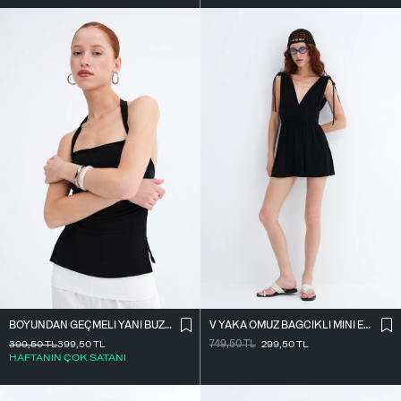
BOYUNDAN GEÇMELI YANI BÜZGÜLÜ BLUZ A390
V YAKA OMUZ BAĞCIKLI MINI ELBISE E3394
399,50
TL
399,50
TL
749,50
TL
299,50
TL
HAFTANIN ÇOK SATANI