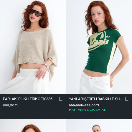
PARLAK İ̇PLIKLI TRIKO T10336
YANLARI ŞERITLI BASKILI T-SHIRT P9035
699,50
TL
299,50
TL
299,50
TL
HAFTANIN ÇOK SATANI