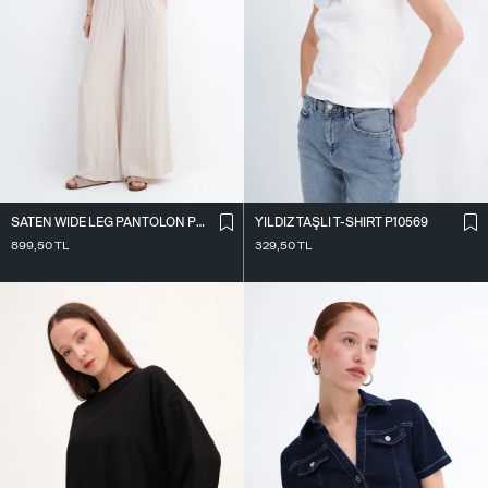
SATEN WIDE LEG PANTOLON PN17298
YILDIZ TAŞLI T-SHIRT P10569
899,50
TL
329,50
TL