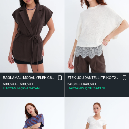
BAĞLAMALI MODAL YELEK C8021
ETEK UCU DANTELLI TRIKO T261025
599,50
TL
599,50
TL
649,50
TL
649,50
TL
HAFTANIN ÇOK SATANI
HAFTANIN ÇOK SATANI