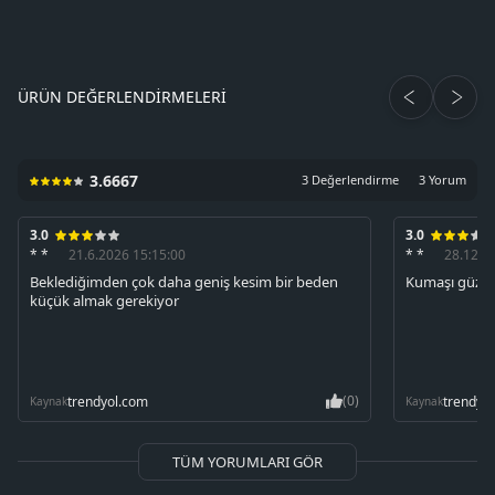
ÜRÜN DEĞERLENDIRMELERI
3.6667
3 Değerlendirme
3 Yorum
3.0
3.0
* *
21.6.2026 15:15:00
* *
28.12.2
Beklediğimden çok daha geniş kesim bir beden
Kumaşı güzel 
küçük almak gerekiyor
(0)
trendyol.com
trendyo
Kaynak
Kaynak
TÜM YORUMLARI GÖR