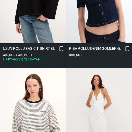
UZUN KOLLU BASIC T-SHIRT B10571
KISA KOLLU DENIM GÖMLEK G17600
419,50
TL
419,50
TL
899,50
TL
HAFTANIN ÇOK SATANI