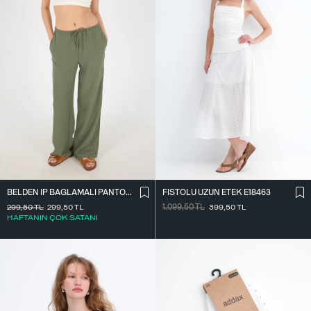
BELDEN İ̇P BAĞLAMALI PANTOLON PN16372-İ6
FISTOLU UZUN ETEK E18463
299,50
TL
299,50
TL
1.099,50
TL
399,50
TL
HAFTANIN ÇOK SATANI