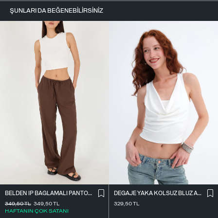
ŞUNLARI DA BEĞENEBILIRSINIZ
BELDEN İ̇P BAĞLAMALI PANTOLON PN16372-İ6
DEGAJE YAKA KOLSUZ BLUZ A0980
349,50
TL
349,50
TL
329,50
TL
HAFTANIN ÇOK SATANI