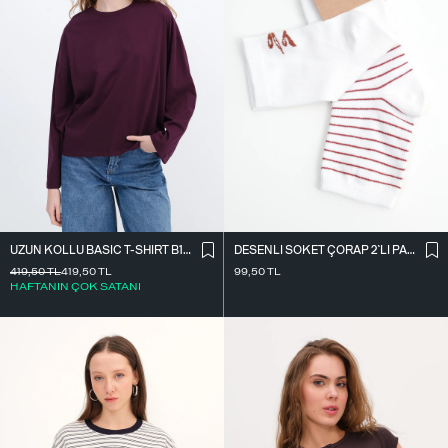
UZUN KOLLU BASIC T-SHIRT B10571
DESENLI SOKET ÇORAP 2`LI PAKET ÇRP3014
419,50
TL
419,50
TL
99,50
TL
HAFTANIN ÇOK SATANI