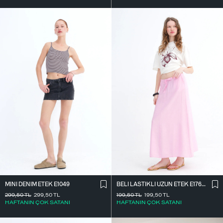
MINI DENIM ETEK E1049
BELI LASTIKLI UZUN ETEK E17627
299,50
TL
299,50
TL
199,50
TL
199,50
TL
HAFTANIN ÇOK SATANI
HAFTANIN ÇOK SATANI