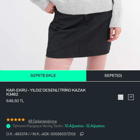
BLUZ
ETEK
BERE - ŞAPKA
T-SHIRT
FULAR-SAÇ BANDI
GÖMLEK
PARFÜM
BÜSTIYER
VÜCUT AKSESUARI
ELBISE
SEPETE EKLE
SEPET(
0
)
PIJAMA TAKIMI
KAR-EKRU - YILDIZ DESENLI TRIKO KAZAK
K3482
+1
649,50
TL
48 Değerlendirme
Tahmini Kargoya Veriliş Tarihi :
10 Ağustos - 12 Ağustos
Ü.K. :
483374
/
/
M.K. :
ADX-00036037Z103