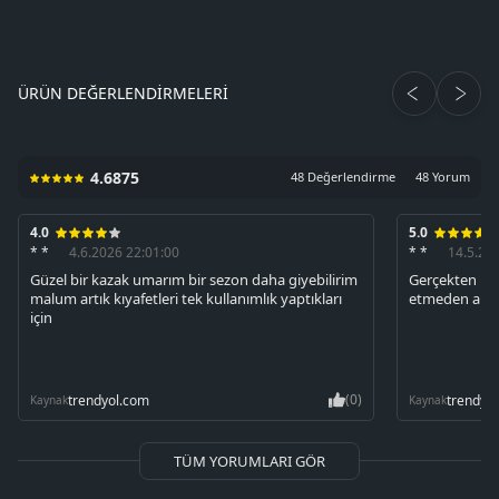
ÜRÜN DEĞERLENDIRMELERI
4.6875
48 Değerlendirme
48 Yorum
4.0
5.0
* *
4.6.2026 22:01:00
* *
14.5.20
Güzel bir kazak umarım bir sezon daha giyebilirim
Gerçekten kal
malum artık kıyafetleri tek kullanımlık yaptıkları
etmeden alma
için
(0)
trendyol.com
trendyo
Kaynak
Kaynak
TÜM YORUMLARI GÖR