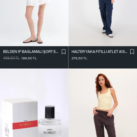
BELDEN İ̇P BAĞLAMALI ŞORT ETEK Ş16072-L7
HALTER YAKA FITILLI ATLET A13294-L7
499,50
TL
199,50
TL
279,50
TL