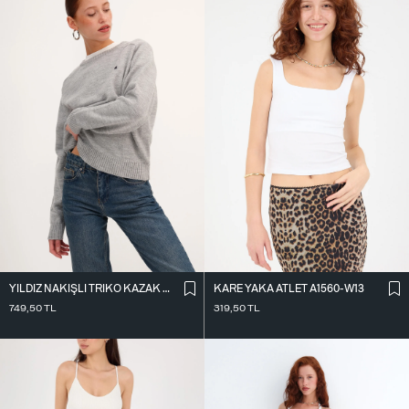
KARE YAKA ATLET A1560-W13
YILDIZ NAKIŞLI TRIKO KAZAK K3418-D4
319,50
TL
749,50
TL