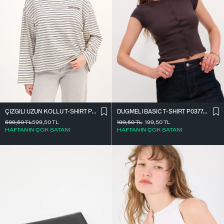
ÇIZGILI UZUN KOLLU T-SHIRT P10522
DÜĞMELI BASIC T-SHIRT P0377-K12
599,50
TL
599,50
TL
199,50
TL
199,50
TL
HAFTANIN ÇOK SATANI
HAFTANIN ÇOK SATANI