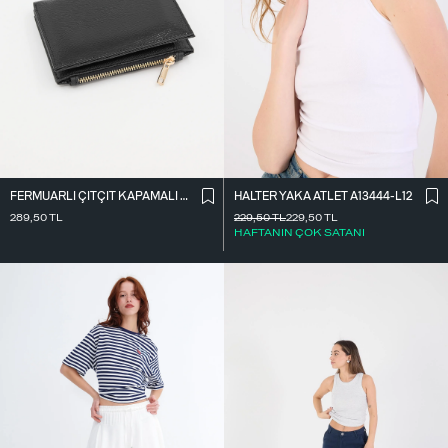
FERMUARLI ÇITÇIT KAPAMALI CÜZDAN CZDN118-F6
HALTER YAKA ATLET A13444-L12
289,50
TL
229,50
TL
229,50
TL
HAFTANIN ÇOK SATANI