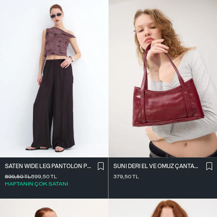
SATEN WIDE LEG PANTOLON PN17298
SUNI DERI EL VE OMUZ ÇANTASI Ç09-G11
899,50
TL
899,50
TL
379,50
TL
HAFTANIN ÇOK SATANI