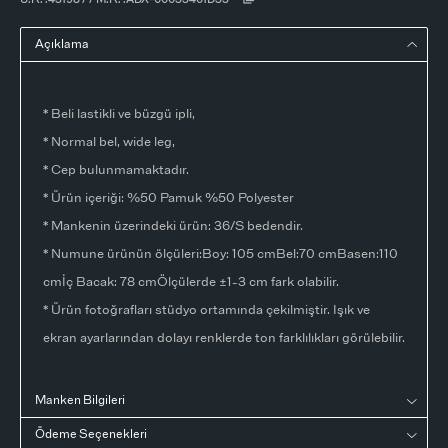
Açıklama
* Beli lastikli ve büzgü ipli,
* Normal bel, wide leg,
* Cep bulunmamaktadır.
* Ürün içeriği: %50 Pamuk %50 Polyester
* Mankenin üzerindeki ürün: 36/S bedendir.
* Numune ürünün ölçüleri:Boy: 105 cmBel:70 cmBasen:110
cmİç Bacak: 78 cmÖlçülerde ±1-3 cm fark olabilir.
* Ürün fotoğrafları stüdyo ortamında çekilmiştir. Işık ve
ekran ayarlarından dolayı renklerde ton farklılıkları görülebilir.
Manken Bilgileri
Ödeme Seçenekleri