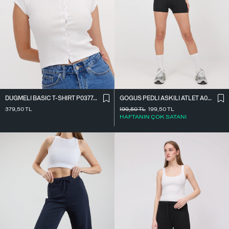
DÜĞMELI BASIC T-SHIRT P0377-K12
GÖĞÜS PEDLI ASKILI ATLET A0082-T4
379,50
TL
199,50
TL
199,50
TL
HAFTANIN ÇOK SATANI