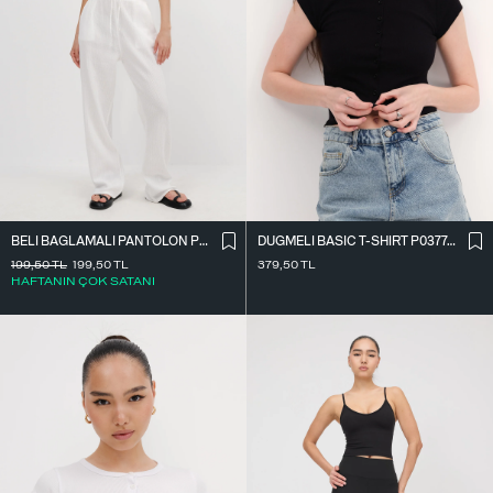
BELI BAĞLAMALI PANTOLON PN7043-PNF
DÜĞMELI BASIC T-SHIRT P0377-K12
199,50
TL
199,50
TL
379,50
TL
HAFTANIN ÇOK SATANI