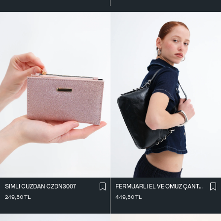
SIMLI CÜZDAN CZDN3007
FERMUARLI EL VE OMUZ ÇANTASI Ç1067
249,50
TL
449,50
TL