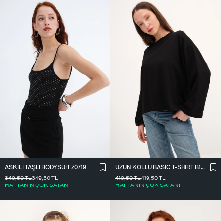
ASKILI TAŞLI BODYSUIT Z0719
UZUN KOLLU BASIC T-SHIRT B10571
349,50
TL
349,50
TL
419,50
TL
419,50
TL
HAFTANIN ÇOK SATANI
HAFTANIN ÇOK SATANI