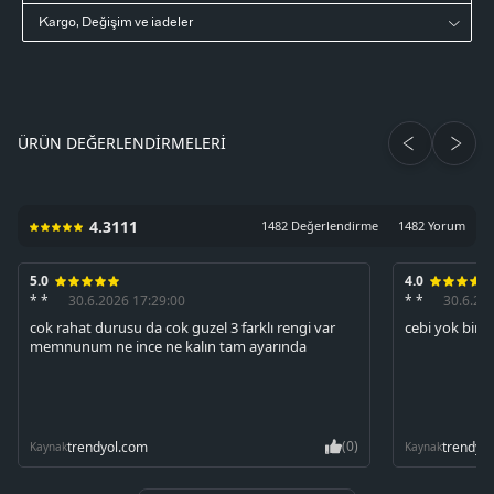
Kargo, Değişim ve iadeler
ÜRÜN DEĞERLENDIRMELERI
4.3111
1482 Değerlendirme
1482 Yorum
5.0
4.0
* *
30.6.2026 17:29:00
* *
30.6.20
cok rahat durusu da cok guzel 3 farklı rengi var
cebi yok bir 
memnunum ne ince ne kalın tam ayarında
(0)
trendyol.com
trendyo
Kaynak
Kaynak