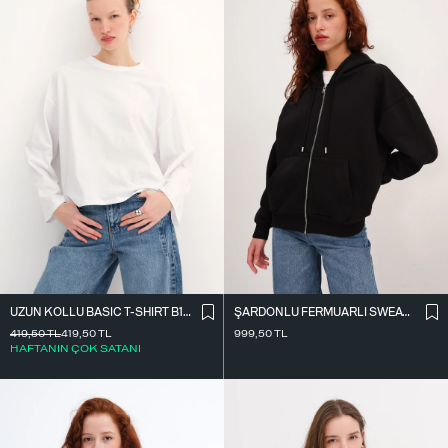
UZUN KOLLU BASIC T-SHIRT B10571
ŞARDONLU FERMUARLI SWEATSHIRT H9476-1
419,50
TL
419,50
TL
999,50
TL
HAFTANIN ÇOK SATANI