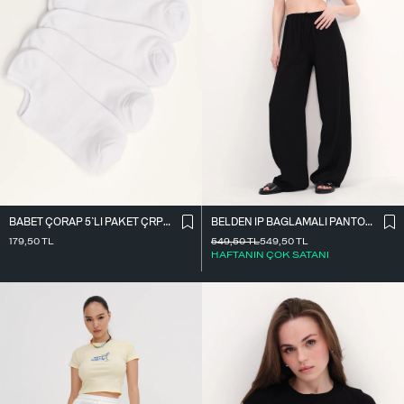
BABET ÇORAP 5`LI PAKET ÇRP3005
BELDEN İ̇P BAĞLAMALI PANTOLON PN10450-K7
179,50
TL
549,50
TL
549,50
TL
HAFTANIN ÇOK SATANI