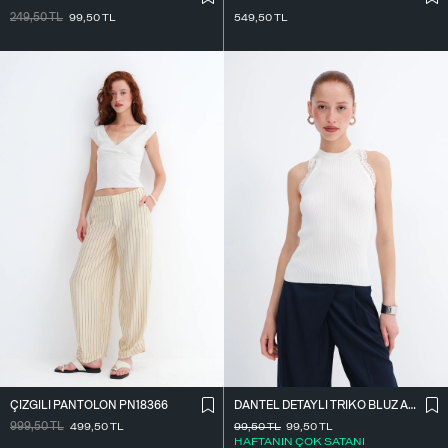
249,50
TL
99,50
TL
549,50
TL
ÇIZGILI PANTOLON PN18366
DANTEL DETAYLI TRIKO BLUZ A2957
999,50
TL
499,50
TL
99,50
TL
99,50
TL
HAFTANIN ÇOK SATANI