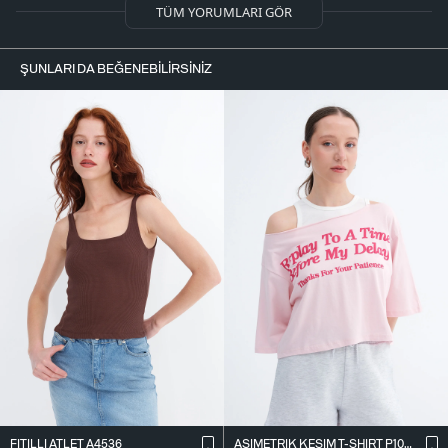
TÜM YORUMLARI GÖR
ŞUNLARI DA BEĞENEBILIRSINIZ
FITILLI ATLET A4536
ASIMETRIK KESIM T-SHIRT P10719