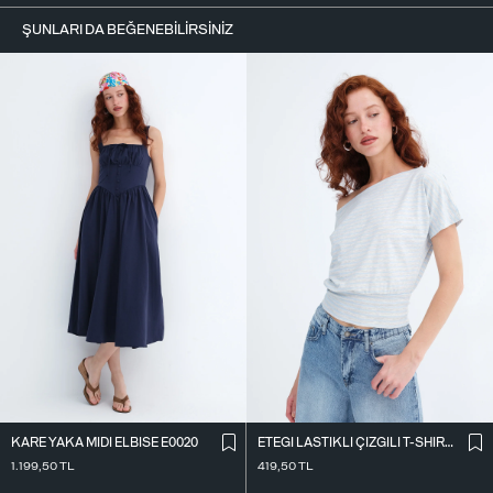
ŞUNLARI DA BEĞENEBILIRSINIZ
KARE YAKA MIDI ELBISE E0020
ETEĞI LASTIKLI ÇIZGILI T-SHIRT P10733
1.199,50
TL
419,50
TL