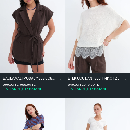
BAĞLAMALI MODAL YELEK C8021
ETEK UCU DANTELLI TRIKO T261025
599,50
TL
599,50
TL
649,50
TL
649,50
TL
HAFTANIN ÇOK SATANI
HAFTANIN ÇOK SATANI