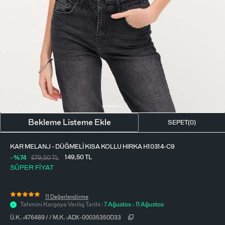
BLUZ
ETEK
BERE - ŞAPKA
T-SHIRT
FULAR-SAÇ BANDI
GÖMLEK
PARFÜM
BÜSTIYER
VÜCUT AKSESUARI
ELBISE
Bekleme Listeme Ekle
SEPET(
0
)
PIJAMA TAKIMI
KAR MELANJ - DÜĞMELI KISA KOLLU HIRKA H10314-C9
149,50
TL
- %74
579,50
TL
SÜPER FİYAT
11 Değerlendirme
Tahmini Kargoya Veriliş Tarihi :
7 Ağustos - 11 Ağustos
Ü.K. :
476489
/
/
M.K. :
ADX-00035350D33