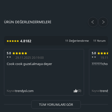
ÜRÜN DEĞERLENDIRMELERI
4.8182
11 Değerlendirme
11 Yorum
5.0
5.0
* *
29.11.2025 20:19:00
* *
19.11.2
Cook cook guzel.almaya deyer
???????chok 
(0)
trendyol.com
trendyo
Kaynak
Kaynak
TÜM YORUMLARI GÖR