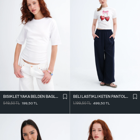
BISIKLET YAKA BELDEN BAĞLAMALI T-SHIRT P261071
BELI LASTIKLI KETEN PANTOLON PN18273
549,50
TL
199,50
TL
1.199,50
TL
499,50
TL