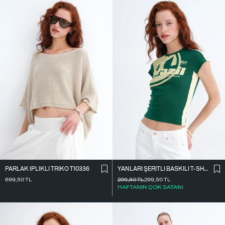
PARLAK İ̇PLIKLI TRIKO T10336
YANLARI ŞERITLI BASKILI T-SHIRT P9035
699,50
TL
299,50
TL
299,50
TL
HAFTANIN ÇOK SATANI