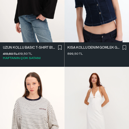
UZUN KOLLU BASIC T-SHIRT B10571
KISA KOLLU DENIM GÖMLEK G17600
419,50
TL
419,50
TL
899,50
TL
HAFTANIN ÇOK SATANI