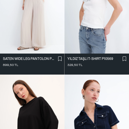
SATEN WIDE LEG PANTOLON PN17298
YILDIZ TAŞLI T-SHIRT P10569
899,50
TL
329,50
TL