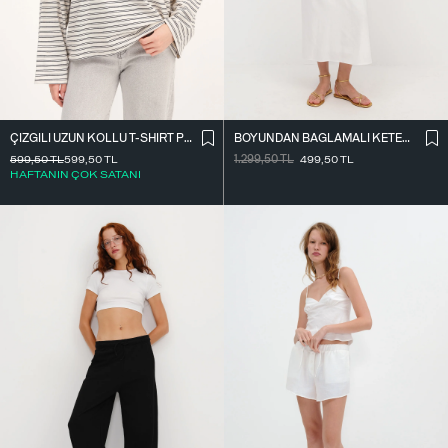
ÇIZGILI UZUN KOLLU T-SHIRT P10522
BOYUNDAN BAĞLAMALI KETEN KARIŞIMLI ELBISE E17497
599,50
TL
599,50
TL
1.299,50
TL
499,50
TL
HAFTANIN ÇOK SATANI