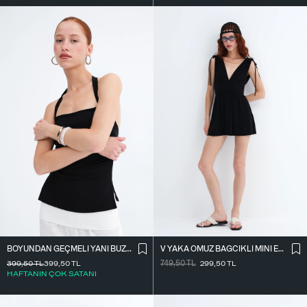
BOYUNDAN GEÇMELI YANI BÜZGÜLÜ BLUZ A390
V YAKA OMUZ BAĞCIKLI MINI ELBISE E3394
399,50
TL
399,50
TL
749,50
TL
299,50
TL
HAFTANIN ÇOK SATANI