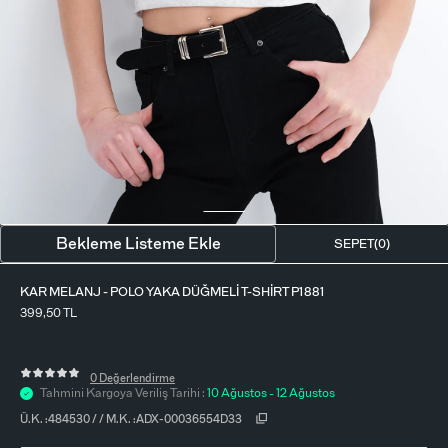
BLUZ
ETEK
BERE - ŞAPKA
T-SHIRT
FULAR-SAÇ BANDI
GÖMLEK
PARFÜM
BÜSTIYER
VÜCUT AKSESUARI
ELBISE
Bekleme Listeme Ekle
SEPET(
0
)
PIJAMA TAKIMI
KAR MELANJ - POLO YAKA DÜĞMELI T-SHIRT P1881
399,50
TL
0 Değerlendirme
Tahmini Kargoya Veriliş Tarihi :
10 Ağustos - 12 Ağustos
Ü.K. :
484530
/
/
M.K. :
ADX-00036554D33