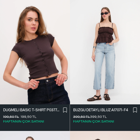
DÜĞMELI BASIC T-SHIRT P0377-K12
BÜZGÜ DETAYLI BLUZ A17071-F4
199,50
TL
199,50
TL
399,50
TL
399,50
TL
HAFTANIN ÇOK SATANI
HAFTANIN ÇOK SATANI