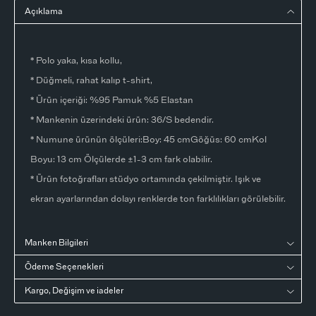
Açıklama
* Polo yaka, kısa kollu,
* Düğmeli, rahat kalıp t-shirt,
* Ürün içeriği: %95 Pamuk %5 Elastan
* Mankenin üzerindeki ürün: 36/S bedendir.
* Numune ürünün ölçüleri:Boy: 45 cmGöğüs: 60 cmKol
Boyu: 13 cm Ölçülerde ±1-3 cm fark olabilir.
* Ürün fotoğrafları stüdyo ortamında çekilmiştir. Işık ve
ekran ayarlarından dolayı renklerde ton farklılıkları görülebilir.
Manken Bilgileri
Ödeme Seçenekleri
Kargo, Değişim ve iadeler