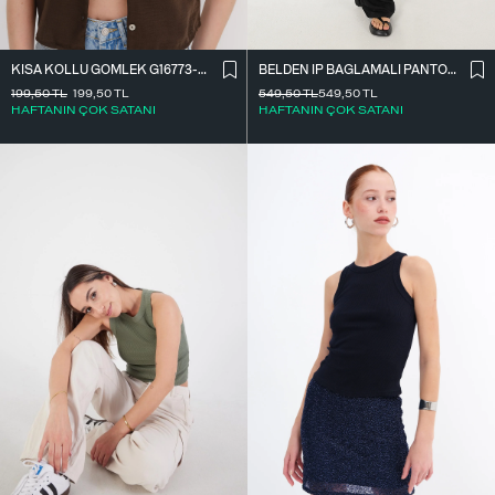
BELDEN İ̇P BAĞLAMALI PANTOLON PN16372-İ6
KISA KOLLU GÖMLEK G16773-Z8
549,50
TL
549,50
TL
199,50
TL
199,50
TL
HAFTANIN ÇOK SATANI
HAFTANIN ÇOK SATANI