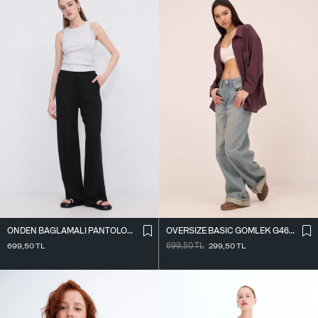
ÖNDEN BAĞLAMALI PANTOLON PN16791-W12
OVERSIZE BASIC GÖMLEK G4612-Z2
699,50
TL
699,50
TL
299,50
TL