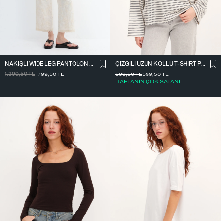
NAKIŞLI WIDE LEG PANTOLON PN01918
ÇIZGILI UZUN KOLLU T-SHIRT P10522
1.399,50
TL
799,50
TL
599,50
TL
599,50
TL
HAFTANIN ÇOK SATANI