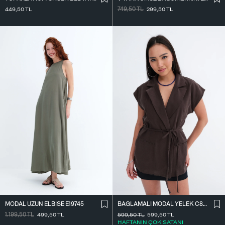
449,50
TL
749,50
TL
299,50
TL
MODAL UZUN ELBISE E19745
BAĞLAMALI MODAL YELEK C8021
1.199,50
TL
499,50
TL
599,50
TL
599,50
TL
HAFTANIN ÇOK SATANI