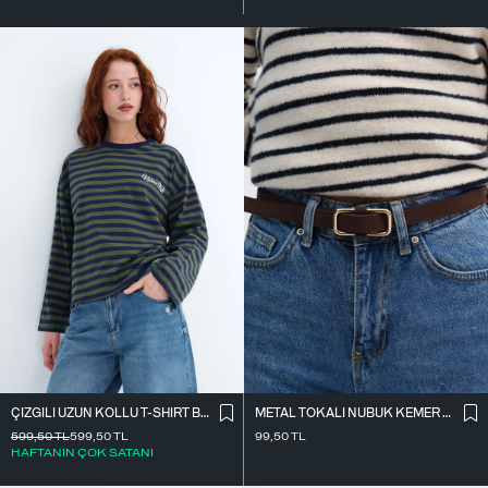
ÇIZGILI UZUN KOLLU T-SHIRT B10644
METAL TOKALI NUBUK KEMER K2004-1
599,50
TL
599,50
TL
99,50
TL
HAFTANIN ÇOK SATANI