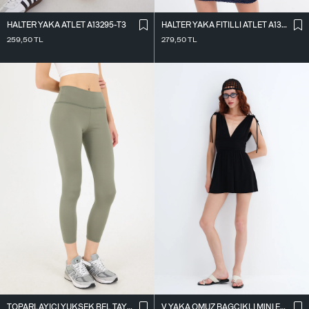
HALTER YAKA ATLET A13295-T3
HALTER YAKA FITILLI ATLET A13294-L7
259,50
TL
279,50
TL
TOPARLAYICI YÜKSEK BEL TAYT TYT4000-R11
V YAKA OMUZ BAĞCIKLI MINI ELBISE E3394