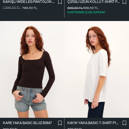
NAKIŞLI WIDE LEG PANTOLON PN01918
ÇIZGILI UZUN KOLLU T-SHIRT P10522
1.399,50
TL
799,50
TL
599,50
TL
599,50
TL
HAFTANIN ÇOK SATANI
KARE YAKA BASIC BLUZ B1847
KAYIK YAKA BASIC T-SHIRT P1822