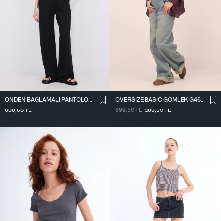
ÖNDEN BAĞLAMALI PANTOLON PN16791-W12
OVERSIZE BASIC GÖMLEK G4612-Z2
699,50
TL
699,50
TL
299,50
TL