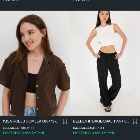
399,50
TL
399,50
TL
BELDEN İ̇P BAĞLAMALI PANTOLON PN16372-İ6
KISA KOLLU GÖMLEK G16773-Z8
549,50
TL
549,50
TL
199,50
TL
199,50
TL
HAFTANIN ÇOK SATANI
HAFTANIN ÇOK SATANI