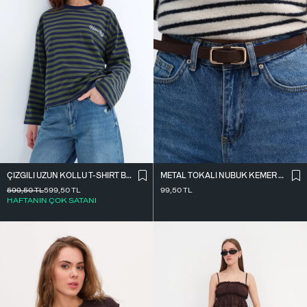
ÇIZGILI UZUN KOLLU T-SHIRT B10644
METAL TOKALI NUBUK KEMER K2004-1
599,50
TL
599,50
TL
99,50
TL
HAFTANIN ÇOK SATANI