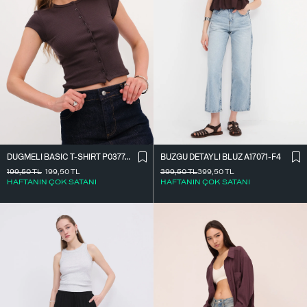
DÜĞMELI BASIC T-SHIRT P0377-K12
BÜZGÜ DETAYLI BLUZ A17071-F4
199,50
TL
199,50
TL
399,50
TL
399,50
TL
HAFTANIN ÇOK SATANI
HAFTANIN ÇOK SATANI