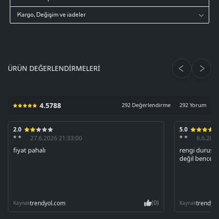
Kargo, Değişim ve iadeler
ÜRÜN DEĞERLENDIRMELERI
4.5788
292 Değerlendirme
292 Yorum
2.0
5.0
* *
27.6.2026 21:33:00
* *
6.6.202
fiyat pahalı
rengi duruşu
değil bence
(0)
trendyol.com
trendyo
Kaynak
Kaynak