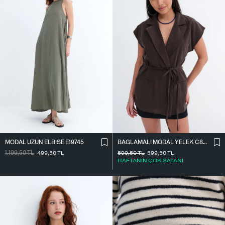
MODAL UZUN ELBISE E19745
BAĞLAMALI MODAL YELEK C8021
1.199,50
TL
499,50
TL
599,50
TL
599,50
TL
HAFTANIN ÇOK SATANI