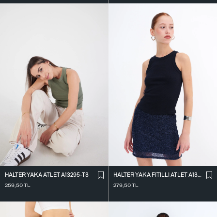
HALTER YAKA ATLET A13295-T3
HALTER YAKA FITILLI ATLET A13294-L7
259,50
TL
279,50
TL