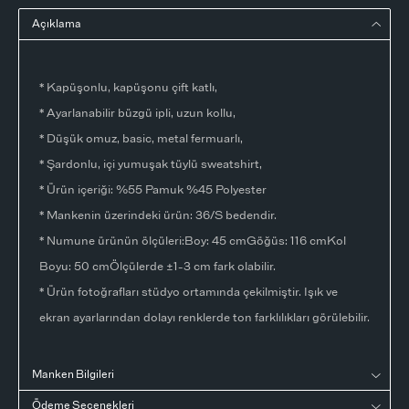
Açıklama
* Kapüşonlu, kapüşonu çift katlı,
* Ayarlanabilir büzgü ipli, uzun kollu,
* Düşük omuz, basic, metal fermuarlı,
* Şardonlu, içi yumuşak tüylü sweatshirt,
* Ürün içeriği: %55 Pamuk %45 Polyester
* Mankenin üzerindeki ürün: 36/S bedendir.
* Numune ürünün ölçüleri:Boy: 45 cmGöğüs: 116 cmKol
Boyu: 50 cmÖlçülerde ±1-3 cm fark olabilir.
* Ürün fotoğrafları stüdyo ortamında çekilmiştir. Işık ve
ekran ayarlarından dolayı renklerde ton farklılıkları görülebilir.
Manken Bilgileri
Ödeme Seçenekleri