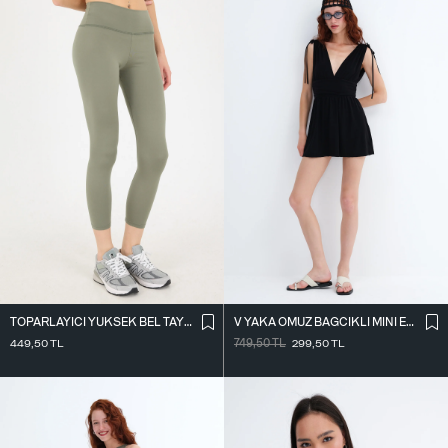
TOPARLAYICI YÜKSEK BEL TAYT TYT4000-R11
V YAKA OMUZ BAĞCIKLI MINI ELBISE E3394
449,50
TL
749,50
TL
299,50
TL