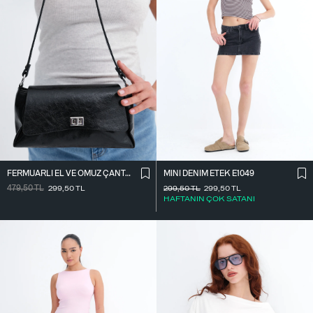
FERMUARLI EL VE OMUZ ÇANTASI Ç1070
MINI DENIM ETEK E1049
479,50
TL
299,50
TL
299,50
TL
299,50
TL
HAFTANIN ÇOK SATANI