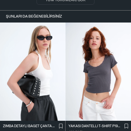
ŞUNLARI DA BEĞENEBILIRSINIZ
ZIMBA DETAYLI BAGET ÇANTA Ç1063
YAKASI DANTELLI T-SHIRT P19818