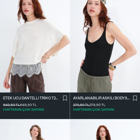
ETEK UCU DANTELLI TRIKO T261025
AYARLANABILIR ASKILI BODYSUIT Z2011
649,50
TL
649,50
TL
279,50
TL
279,50
TL
HAFTANIN ÇOK SATANI
HAFTANIN ÇOK SATANI