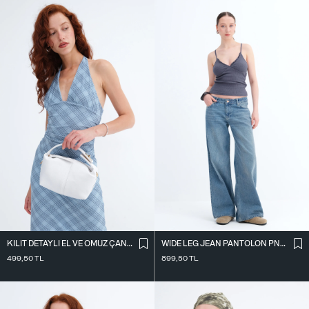
KILIT DETAYLI EL VE OMUZ ÇANTASI Ç41
WIDE LEG JEAN PANTOLON PN10030
499,50
TL
899,50
TL