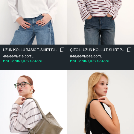
UZUN KOLLU BASIC T-SHIRT B10571
ÇIZGILI UZUN KOLLU T-SHIRT P10550
419,50
TL
419,50
TL
549,50
TL
549,50
TL
HAFTANIN ÇOK SATANI
HAFTANIN ÇOK SATANI