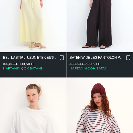
BELI LASTIKLI UZUN ETEK E17627
SATEN WIDE LEG PANTOLON PN17298
199,50
TL
199,50
TL
899,50
TL
899,50
TL
HAFTANIN ÇOK SATANI
HAFTANIN ÇOK SATANI