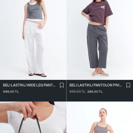
BELI LASTIKLI WIDE LEG PANTOLON PN2622
BELI LASTIKLI PANTOLON PN18178
599,50
TL
899,50
TL
299,50
TL