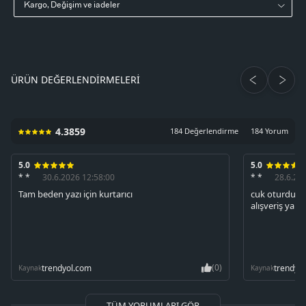
Kargo, Değişim ve iadeler
ÜRÜN DEĞERLENDIRMELERI
4.3859
184 Değerlendirme
184 Yorum
5.0
5.0
* *
30.6.2026 12:58:00
* *
28.6.20
Tam beden yazı için kurtarıcı
cuk oturdu k
alışveriş yapab
(0)
trendyol.com
trendyo
Kaynak
Kaynak
TÜM YORUMLARI GÖR