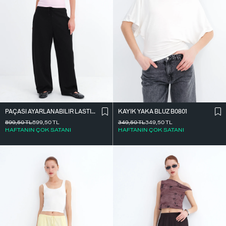
PAÇASI AYARLANABILIR LASTIKLI EŞOFMAN EŞF10690
KAYIK YAKA BLUZ B0801
899,50
TL
899,50
TL
349,50
TL
349,50
TL
HAFTANIN ÇOK SATANI
HAFTANIN ÇOK SATANI