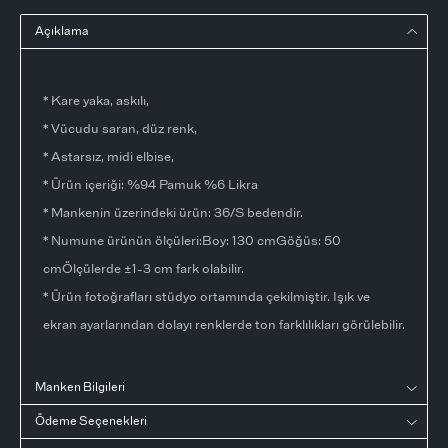
Açıklama
* Kare yaka, askılı,
* Vücudu saran, düz renk,
* Astarsız, midi elbise,
* Ürün içeriği: %94 Pamuk %6 Likra
* Mankenin üzerindeki ürün: 36/S bedendir.
* Numune ürünün ölçüleri:Boy: 130 cmGöğüs: 50
cmÖlçülerde ±1-3 cm fark olabilir.
* Ürün fotoğrafları stüdyo ortamında çekilmiştir. Işık ve
ekran ayarlarından dolayı renklerde ton farklılıkları görülebilir.
Manken Bilgileri
Ödeme Seçenekleri