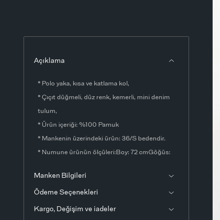
Açıklama
* Polo yaka, kısa ve katlama kol,
* Çıçıt düğmeli, düz renk, kemerli, mini denim
tulum,
* Ürün içeriği: %100 Pamuk
* Mankenin üzerindeki ürün: 36/S bedendir.
* Numune ürünün ölçüleri:Boy: 72 cmGöğüs:
100 cmKol Boyu: 20 cm (omuzdan
Manken Bilgileri
ölçülmüştür)Ölçülerde ±1-3 cm fark olabilir.
Ödeme Seçenekleri
* Ürün fotoğrafları stüdyo ortamında
çekilmiştir. Işık ve ekran ayarlarından dolayı
Kargo, Değişim ve iadeler