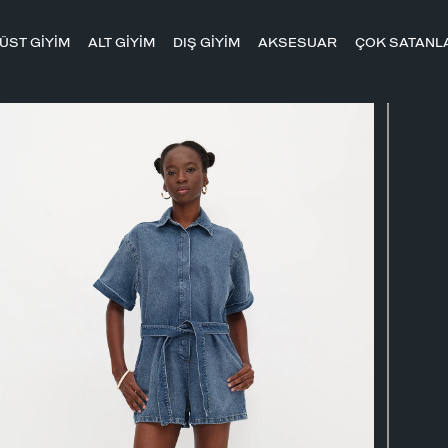
ÜST GİYİM
ALT GİYİM
DIŞ GİYİM
AKSESUAR
ÇOK SATANL