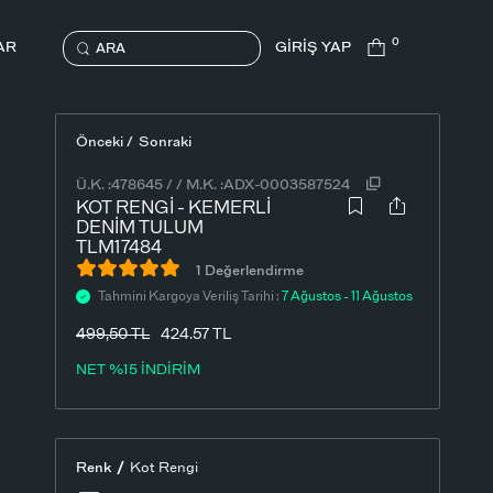
0
AR
GİRİŞ YAP
ARA
Önceki /
Sonraki
Ü.K. :
478645
/
/
M.K. :
ADX-0003587524
KOT RENGI - KEMERLI
DENIM TULUM
TLM17484
1 Değerlendirme
Tahmini Kargoya Veriliş Tarihi :
7 Ağustos - 11 Ağustos
499,50
TL
424.57 TL
NET %15 İNDİRİM
/
Renk
Kot Rengi