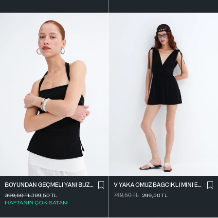
BOYUNDAN GEÇMELI YANI BÜZGÜLÜ BLUZ A390
V YAKA OMUZ BAĞCIKLI MINI ELBISE E3394
399,50
TL
399,50
TL
749,50
TL
299,50
TL
HAFTANIN ÇOK SATANI