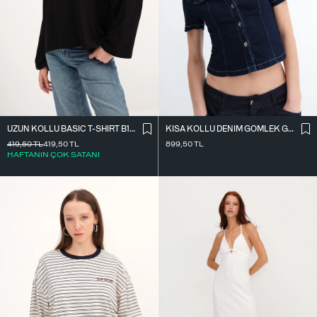
UZUN KOLLU BASIC T-SHIRT B10571
KISA KOLLU DENIM GÖMLEK G17600
419,50
TL
419,50
TL
899,50
TL
HAFTANIN ÇOK SATANI