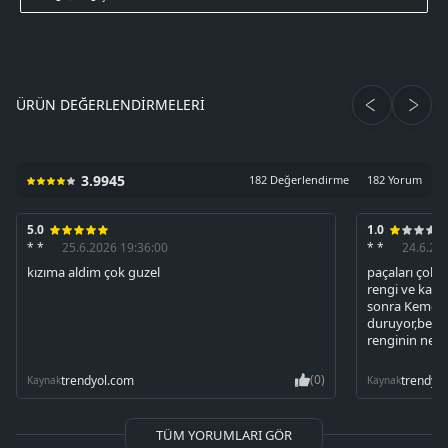
ÜRÜN DEĞERLENDIRMELERI
3.9945
182 Değerlendirme
182 Yorum
5.0
1.0
* *
25.6.2026 19:36:00
* *
24.6.20
kızıma aldim çok guzel
paçaları çok u
rengi ve kalı
sonra Kemer ye
duruyor,ben g
renginin ne 
(0)
trendyol.com
trendyo
Kaynak
Kaynak
TÜM YORUMLARI GÖR