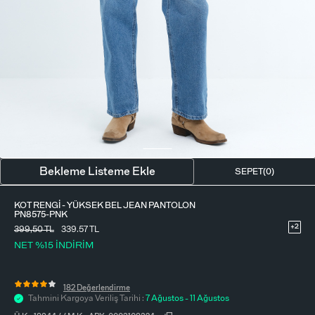
BLUZ
ETEK
BERE - ŞAPKA
T-SHIRT
FULAR-SAÇ BANDI
GÖMLEK
PARFÜM
BÜSTIYER
VÜCUT AKSESUARI
ELBISE
Bekleme Listeme Ekle
SEPET(
0
)
PIJAMA TAKIMI
KOT RENGI - YÜKSEK BEL JEAN PANTOLON
PN8575-PNK
+2
399,50
TL
339.57 TL
NET %15 İNDİRİM
182 Değerlendirme
Tahmini Kargoya Veriliş Tarihi :
7 Ağustos - 11 Ağustos