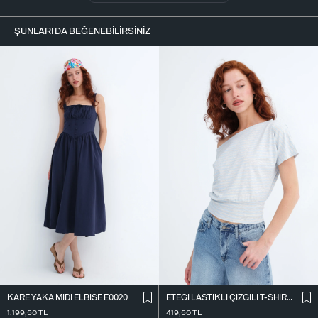
ŞUNLARI DA BEĞENEBILIRSINIZ
KARE YAKA MIDI ELBISE E0020
ETEĞI LASTIKLI ÇIZGILI T-SHIRT P10733
1.199,50
TL
419,50
TL