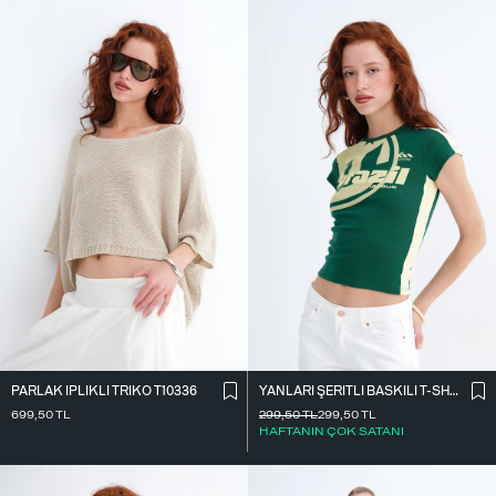
PARLAK İ̇PLIKLI TRIKO T10336
YANLARI ŞERITLI BASKILI T-SHIRT P9035
699,50
TL
299,50
TL
299,50
TL
HAFTANIN ÇOK SATANI