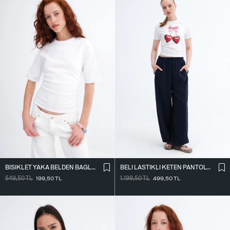
BISIKLET YAKA BELDEN BAĞLAMALI T-SHIRT P261071
BELI LASTIKLI KETEN PANTOLON PN18273
549,50
TL
199,50
TL
1.199,50
TL
499,50
TL