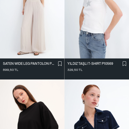
SATEN WIDE LEG PANTOLON PN17298
YILDIZ TAŞLI T-SHIRT P10569
899,50
TL
329,50
TL