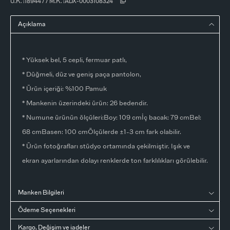
Ü.K. :
18944
/
/
M.K. :
ADX-0003108324
Açıklama
* Yüksek bel, 5 cepli, fermuar patlı,
* Düğmeli, düz ve geniş paça pantolon,
* Ürün içeriği: %100 Pamuk
* Mankenin üzerindeki ürün: 26 bedendir.
* Numune ürünün ölçüleri:Boy: 109 cmİç bacak: 79 cmBel:
68 cmBasen: 100 cmÖlçülerde ±1-3 cm fark olabilir.
* Ürün fotoğrafları stüdyo ortamında çekilmiştir. Işık ve
ekran ayarlarından dolayı renklerde ton farklılıkları görülebilir.
Manken Bilgileri
Ödeme Seçenekleri
Kargo, Değişim ve iadeler