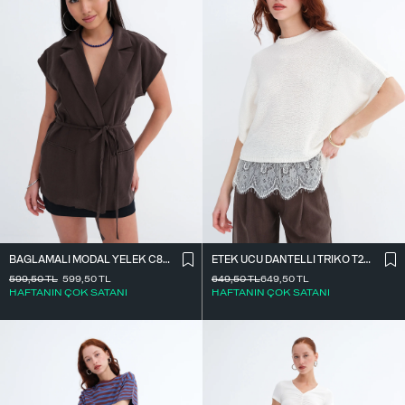
BAĞLAMALI MODAL YELEK C8021
ETEK UCU DANTELLI TRIKO T261025
599,50
TL
599,50
TL
649,50
TL
649,50
TL
HAFTANIN ÇOK SATANI
HAFTANIN ÇOK SATANI