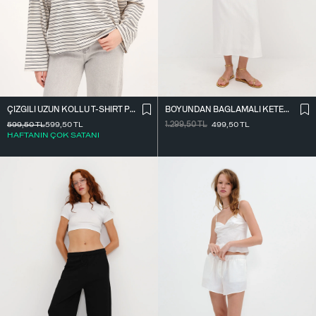
ÇIZGILI UZUN KOLLU T-SHIRT P10522
BOYUNDAN BAĞLAMALI KETEN KARIŞIMLI ELBISE E17497
599,50
TL
599,50
TL
1.299,50
TL
499,50
TL
HAFTANIN ÇOK SATANI