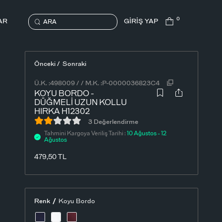
0
AR
GİRİŞ YAP
ARA
Önceki /
Sonraki
Ü.K. :
498009
/
/
M.K. :
P-0000036823C4
KOYU BORDO -
DÜĞMELI UZUN KOLLU
HIRKA H12302
3 Değerlendirme
Tahmini Kargoya Veriliş Tarihi :
10 Ağustos - 12
Ağustos
479,50
TL
/
Renk
Koyu Bordo