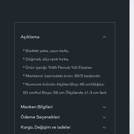
Açıklama
* Bisiklet yaka, uzun kollu,
* Düğmeli, düz renk hırka,
* Ürün içeriği: %95 Pamuk %5 Elastan
* Mankenin üzerindeki ürün: 36/S bedendir.
* Numune ürünün ölçüleri:Boy: 46 cmGöğüs:
60 cmKol Boyu: 56 cm Ölçülerde ±1-3 cm fark
olabilir.
Manken Bilgileri
* Ürün fotoğrafları stüdyo ortamında
Ödeme Seçenekleri
çekilmiştir. Işık ve ekran ayarlarından dolayı
renklerde ton farklılıkları görülebilir.
Kargo, Değişim ve iadeler