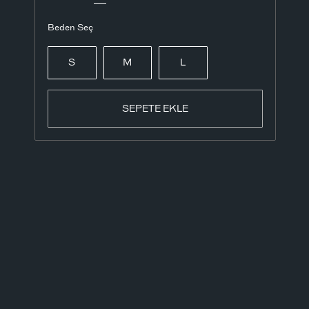
Beden Seç
S
M
L
SEPETE EKLE