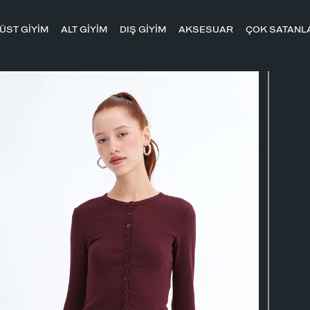
ÜST GİYİM
ALT GİYİM
DIŞ GİYİM
AKSESUAR
ÇOK SATANL