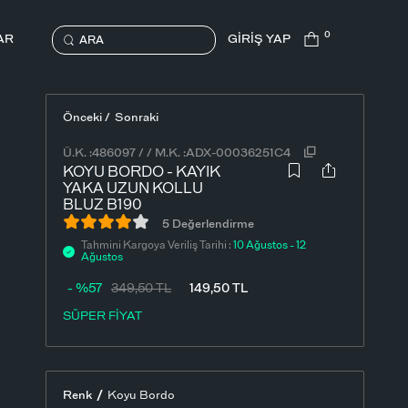
0
AR
GİRİŞ YAP
ARA
Önceki /
Sonraki
Ü.K. :
486097
/
/
M.K. :
ADX-00036251C4
KOYU BORDO - KAYIK
YAKA UZUN KOLLU
BLUZ B190
5 Değerlendirme
Tahmini Kargoya Veriliş Tarihi :
10 Ağustos - 12
Ağustos
- %57
349,50
TL
149,50
TL
SÜPER FİYAT
/
Renk
Koyu Bordo