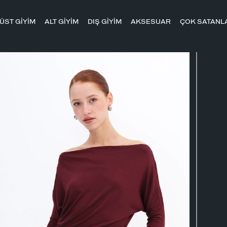
ÜST GİYİM
ALT GİYİM
DIŞ GİYİM
AKSESUAR
ÇOK SATANL