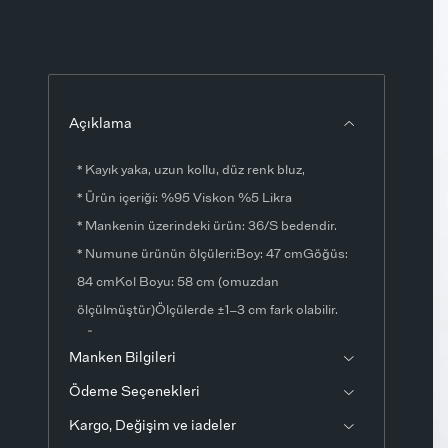
Açıklama
* Kayık yaka, uzun kollu, düz renk bluz,
* Ürün içeriği: %95 Viskon %5 Likra
* Mankenin üzerindeki ürün: 36/S bedendir.
* Numune ürünün ölçüleri:Boy: 47 cmGöğüs:
84 cmKol Boyu: 58 cm (omuzdan
ölçülmüştür)Ölçülerde ±1–3 cm fark olabilir.
* Ürün fotoğrafları stüdyo ortamında
Manken Bilgileri
çekilmiştir. Işık ve ekran ayarlarından dolayı
Ödeme Seçenekleri
renklerde ton farklılıkları görülebilir.
Kargo, Değişim ve iadeler