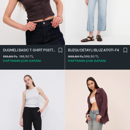
DÜĞMELI BASIC T-SHIRT P0377-K12
BÜZGÜ DETAYLI BLUZ A17071-F4
199,50
TL
199,50
TL
399,50
TL
399,50
TL
HAFTANIN ÇOK SATANI
HAFTANIN ÇOK SATANI