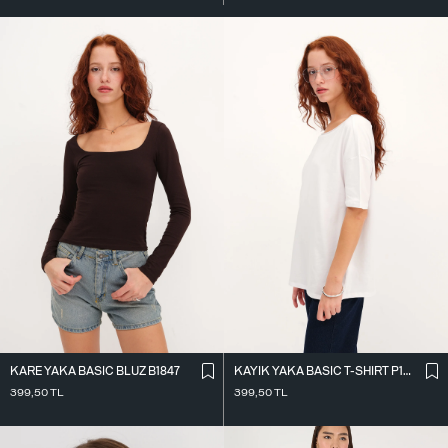
KARE YAKA BASIC BLUZ B1847
KAYIK YAKA BASIC T-SHIRT P1822
399,50
TL
399,50
TL