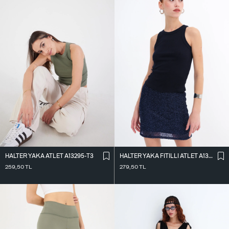
HALTER YAKA ATLET A13295-T3
HALTER YAKA FITILLI ATLET A13294-L7
259,50
TL
279,50
TL