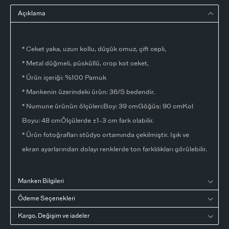
Açıklama
* Ceket yaka, uzun kollu, düşük omuz, çift cepli,
* Metal düğmeli, püsküllü, crop kot ceket,
* Ürün içeriği: %100 Pamuk
* Mankenin üzerindeki ürün: 36/S bedendir.
* Numune ürünün ölçüleri:Boy: 39 cmGöğüs: 90 cmKol
Boyu: 48 cmÖlçülerde ±1-3 cm fark olabilir.
* Ürün fotoğrafları stüdyo ortamında çekilmiştir. Işık ve
ekran ayarlarından dolayı renklerde ton farklılıkları görülebilir.
Manken Bilgileri
Ödeme Seçenekleri
Kargo, Değişim ve iadeler