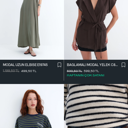
MODAL UZUN ELBISE E19745
BAĞLAMALI MODAL YELEK C8021
1.199,50
TL
499,50
TL
599,50
TL
599,50
TL
HAFTANIN ÇOK SATANI