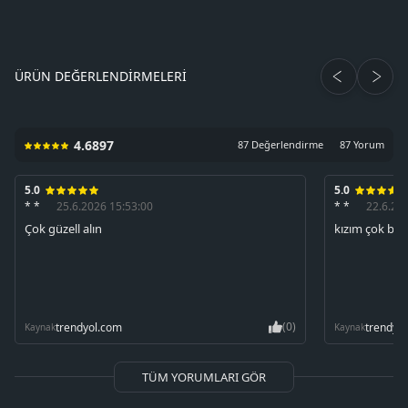
ÜRÜN DEĞERLENDIRMELERI
4.6897
87 Değerlendirme
87 Yorum
5.0
5.0
* *
25.6.2026 15:53:00
* *
22.6.20
Çok güzell alın
kızım çok beğ
(0)
trendyol.com
trendyo
Kaynak
Kaynak
TÜM YORUMLARI GÖR