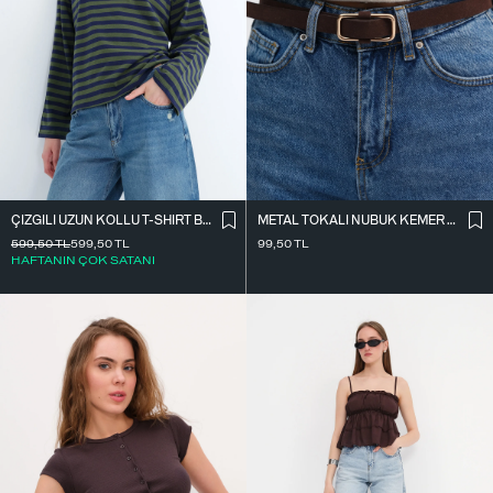
ÇIZGILI UZUN KOLLU T-SHIRT B10644
METAL TOKALI NUBUK KEMER K2004-1
599,50
TL
599,50
TL
99,50
TL
HAFTANIN ÇOK SATANI