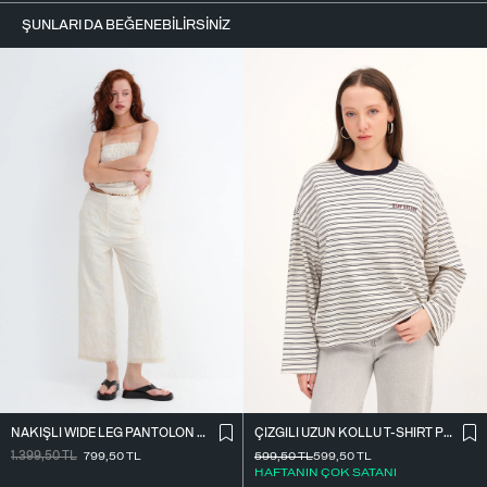
ŞUNLARI DA BEĞENEBILIRSINIZ
NAKIŞLI WIDE LEG PANTOLON PN01918
ÇIZGILI UZUN KOLLU T-SHIRT P10522
1.399,50
TL
799,50
TL
599,50
TL
599,50
TL
HAFTANIN ÇOK SATANI