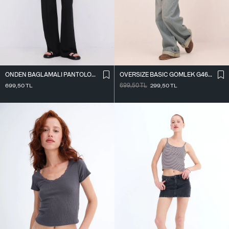
ÖNDEN BAĞLAMALI PANTOLON PN16791-W12
OVERSIZE BASIC GÖMLEK G4612-Z2
699,50
TL
699,50
TL
299,50
TL