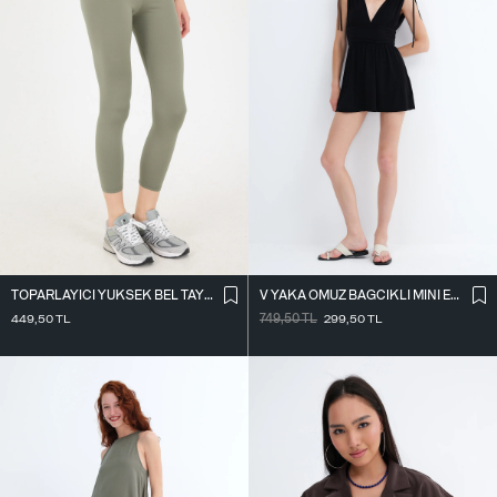
TOPARLAYICI YÜKSEK BEL TAYT TYT4000-R11
V YAKA OMUZ BAĞCIKLI MINI ELBISE E3394
449,50
TL
749,50
TL
299,50
TL