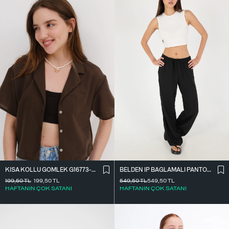
BELDEN İ̇P BAĞLAMALI PANTOLON PN16372-İ6
KISA KOLLU GÖMLEK G16773-Z8
549,50
TL
549,50
TL
199,50
TL
199,50
TL
HAFTANIN ÇOK SATANI
HAFTANIN ÇOK SATANI