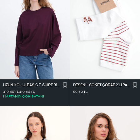
UZUN KOLLU BASIC T-SHIRT B10571
DESENLI SOKET ÇORAP 2`LI PAKET ÇRP3014
419,50
TL
419,50
TL
99,50
TL
HAFTANIN ÇOK SATANI