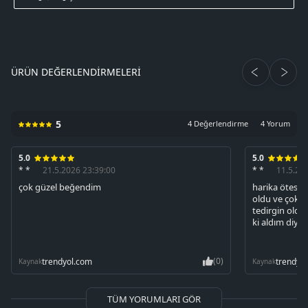
ÜRÜN DEĞERLENDIRMELERI
5
4 Değerlendirme
4 Yorum
5.0
5.0
* *
21.5.2026 23:39:00
* *
11.5.20
çok güzel beğendim
harika ötesi, 
oldu ve çok i
tedirgin oldu
ki aldım diyo
(0)
trendyol.com
trendyo
Kaynak
Kaynak
TÜM YORUMLARI GÖR