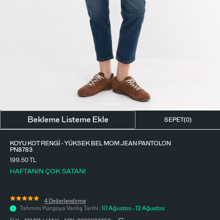
BLUZ
ETEK
BERE - ŞAPKA
T-SHIRT
FULAR-SAÇ BANDI
GÖMLEK
PARFÜM
BÜSTIYER
VÜCUT AKSESUARI
ELBISE
Bekleme Listeme Ekle
SEPET(
0
)
PIJAMA TAKIMI
KOYU KOT RENGI - YÜKSEK BEL MOM JEAN PANTOLON
PN8783
199.50 TL
HAFTANIN ÇOK SATANI
4 Değerlendirme
Tahmini Kargoya Veriliş Tarihi :
10 Ağustos - 12 Ağustos