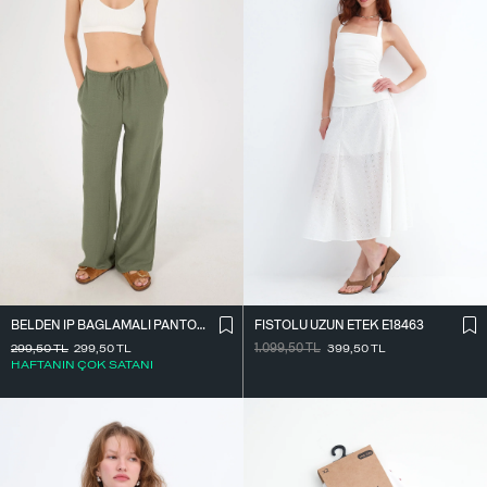
BELDEN İ̇P BAĞLAMALI PANTOLON PN16372-İ6
FISTOLU UZUN ETEK E18463
299,50
TL
299,50
TL
1.099,50
TL
399,50
TL
HAFTANIN ÇOK SATANI