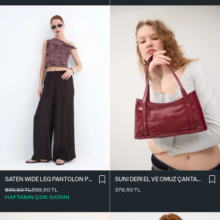
SATEN WIDE LEG PANTOLON PN17298
SUNI DERI EL VE OMUZ ÇANTASI Ç09-G11
899,50
TL
899,50
TL
379,50
TL
HAFTANIN ÇOK SATANI