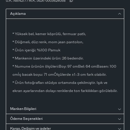
Ü.K. :
481421
/
/
M.K. :
ADX-0003624058
Açıklama
* Yüksek bel, kemer köprülü, fermuar patlı,
* Düğmeli, düz renk, mom jean pantolon,
* Ürün içeriği: %100 Pamuk
* Mankenin üzerindeki ürün: 26 bedendir.
* Numune ürünün ölçüleri:Boy: 97 cmBel: 64 cmBasen: 100
cmİç bacak boyu: 71 cmÖlçülerde ±1-3 cm fark olabilir.
* Ürün fotoğrafları stüdyo ortamında çekilmiştir. Işık ve
ekran ayarlarından dolayı renklerde ton farklılıkları görülebilir.
Manken Bilgileri
Ödeme Seçenekleri
Kargo, Değişim ve iadeler