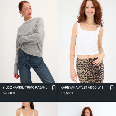
KARE YAKA ATLET A1560-W13
YILDIZ NAKIŞLI TRIKO KAZAK K3418-D4
319,50
TL
749,50
TL