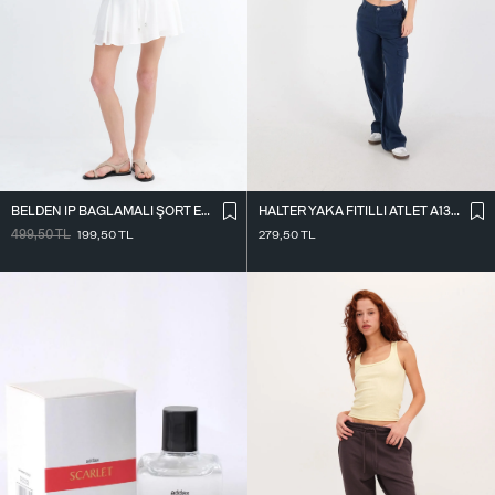
BELDEN İ̇P BAĞLAMALI ŞORT ETEK Ş16072-L7
HALTER YAKA FITILLI ATLET A13294-L7
499,50
TL
199,50
TL
279,50
TL