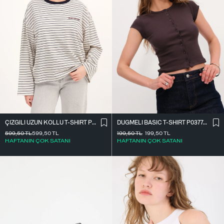
ÇIZGILI UZUN KOLLU T-SHIRT P10522
DÜĞMELI BASIC T-SHIRT P0377-K12
599,50
TL
599,50
TL
199,50
TL
199,50
TL
HAFTANIN ÇOK SATANI
HAFTANIN ÇOK SATANI