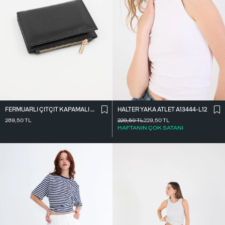
FERMUARLI ÇITÇIT KAPAMALI CÜZDAN CZDN118-F6
HALTER YAKA ATLET A13444-L12
289,50
TL
229,50
TL
229,50
TL
HAFTANIN ÇOK SATANI