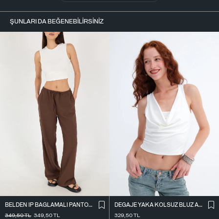
ŞUNLARI DA BEĞENEBILIRSINIZ
BELDEN İ̇P BAĞLAMALI PANTOLON PN16372-İ6
DEGAJE YAKA KOLSUZ BLUZ A0980
349,50
TL
349,50
TL
329,50
TL