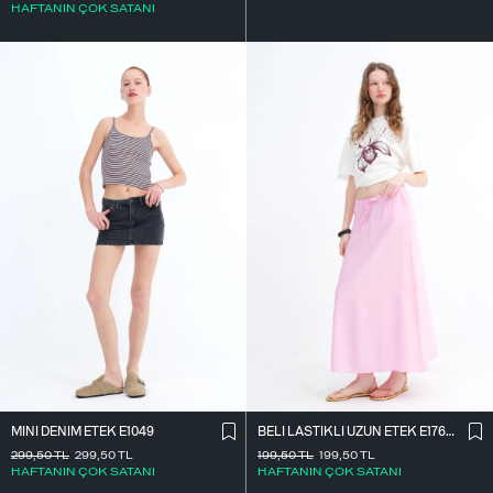
HAFTANIN ÇOK SATANI
MINI DENIM ETEK E1049
BELI LASTIKLI UZUN ETEK E17627
299,50
TL
299,50
TL
199,50
TL
199,50
TL
HAFTANIN ÇOK SATANI
HAFTANIN ÇOK SATANI