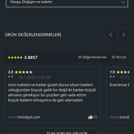
Kargo, Değişim ve iadeler
ÜRÜN DEĞERLENDIRMELERI
3.8857
35 Değerlendirme
35 Yorum
2.0
1.0
* *
14.1.2026 11:25:00
* *
11.1.20
ürün kalitesi ne kadar güzel olursa olsun bedeni
İnanılmaz büy
olduğundan büyük geldi bir değil iki beden küçük
almanız gerekiyor bu yüzden geri iade ettim
küçük bedeni olmayınca da geri alamadım
(0)
trendyol.com
trendyo
Kaynak
Kaynak
TÜM YORUMLARI GÖR