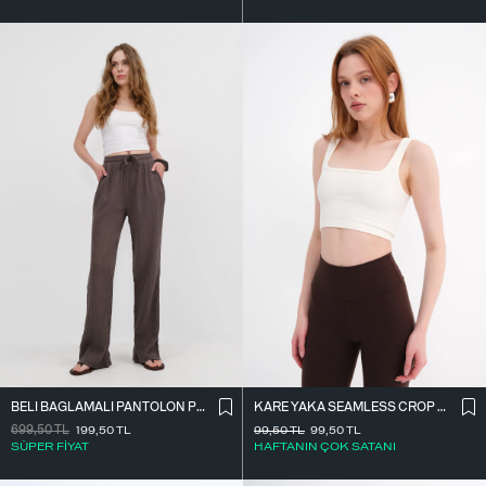
BELI BAĞLAMALI PANTOLON PN7043-PNF
KARE YAKA SEAMLESS CROP ATLET A0187-L5
699,50
TL
199,50
TL
99,50
TL
99,50
TL
SÜPER FİYAT
HAFTANIN ÇOK SATANI