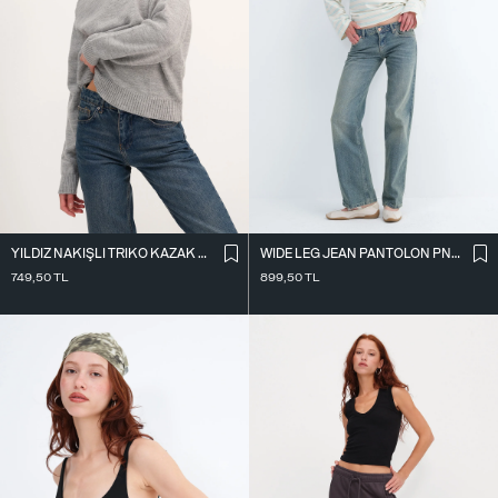
YILDIZ NAKIŞLI TRIKO KAZAK K3418-D4
WIDE LEG JEAN PANTOLON PN10031
749,50
TL
899,50
TL