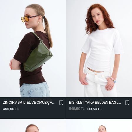
ZINCIR ASKILI EL VE OMUZ ÇANTASI Ç39
BISIKLET YAKA BELDEN BAĞLAMALI T-SHIRT P261071
459,50
TL
549,50
TL
199,50
TL