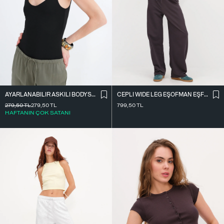
AYARLANABILIR ASKILI BODYSUIT Z2011
CEPLI WIDE LEG EŞOFMAN EŞF10487
279,50
TL
279,50
TL
799,50
TL
HAFTANIN ÇOK SATANI