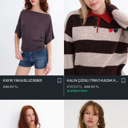
KAYIK YAKA BLUZ B0801
KALIN ÇIZGILI TRIKO KAZAK K7790
349,50
TL
849,50
TL
499,50
TL
SÜPER FİYAT