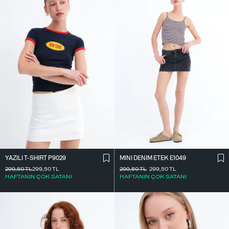
YAZILI T-SHIRT P9029
MINI DENIM ETEK E1049
299,50
TL
299,50
TL
299,50
TL
299,50
TL
HAFTANIN ÇOK SATANI
HAFTANIN ÇOK SATANI