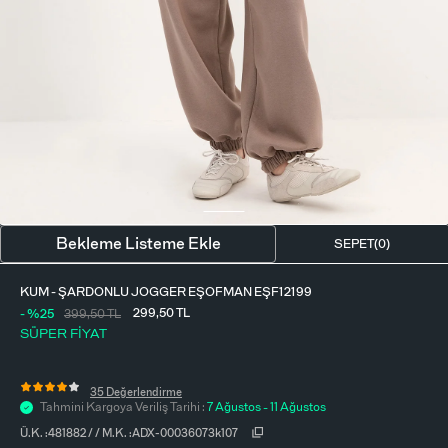
BLUZ
ETEK
BERE - ŞAPKA
T-SHIRT
FULAR-SAÇ BANDI
GÖMLEK
PARFÜM
BÜSTIYER
VÜCUT AKSESUARI
ELBISE
Bekleme Listeme Ekle
SEPET(
0
)
PIJAMA TAKIMI
KUM - ŞARDONLU JOGGER EŞOFMAN EŞF12199
299,50
TL
- %25
399,50
TL
SÜPER FİYAT
35 Değerlendirme
Tahmini Kargoya Veriliş Tarihi :
7 Ağustos - 11 Ağustos
Ü.K. :
481882
/
/
M.K. :
ADX-00036073k107