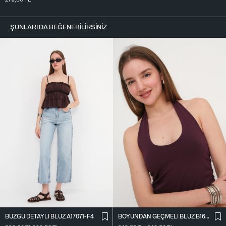
ŞUNLARI DA BEĞENEBILIRSINIZ
BÜZGÜ DETAYLI BLUZ A17071-F4
BOYUNDAN GEÇMELI BLUZ B1623-H11