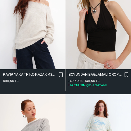
KAYIK YAKA TRIKO KAZAK K3480
BOYUNDAN BAĞLAMALI CROP BLUZ B0300-T10
699,50
TL
149,50
TL
149,50
TL
HAFTANIN ÇOK SATANI