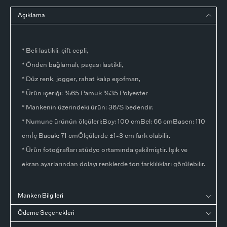
Açıklama
* Beli lastikli, çift cepli,
* Önden bağlamalı, paçası lastikli,
* Düz renk, jogger, rahat kalıp eşofman,
* Ürün içeriği: %65 Pamuk %35 Polyester
* Mankenin üzerindeki ürün: 36/S bedendir.
* Numune ürünün ölçüleri:Boy: 100 cmBel: 66 cmBasen: 110
cmİç Bacak: 71 cmÖlçülerde ±1-3 cm fark olabilir.
* Ürün fotoğrafları stüdyo ortamında çekilmiştir. Işık ve
ekran ayarlarından dolayı renklerde ton farklılıkları görülebilir.
Manken Bilgileri
Ödeme Seçenekleri