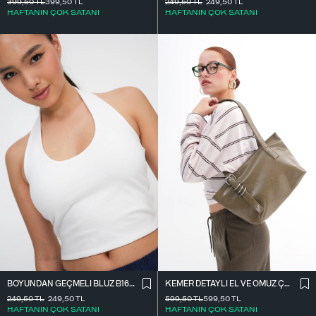
399,50
TL
399,50
TL
249,50
TL
249,50
TL
HAFTANIN ÇOK SATANI
HAFTANIN ÇOK SATANI
BOYUNDAN GEÇMELI BLUZ B1623-H11
KEMER DETAYLI EL VE OMUZ ÇANTASI Ç11
249,50
TL
249,50
TL
599,50
TL
599,50
TL
HAFTANIN ÇOK SATANI
HAFTANIN ÇOK SATANI