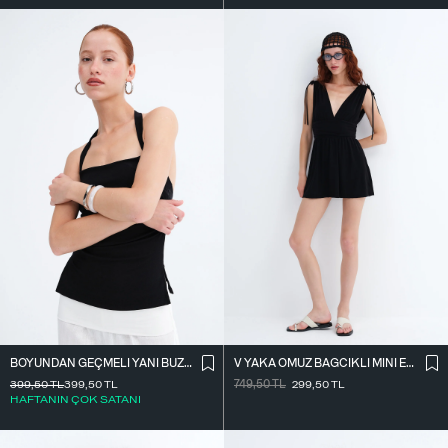
BOYUNDAN GEÇMELI YANI BÜZGÜLÜ BLUZ A390
V YAKA OMUZ BAĞCIKLI MINI ELBISE E3394
399,50
TL
399,50
TL
749,50
TL
299,50
TL
HAFTANIN ÇOK SATANI