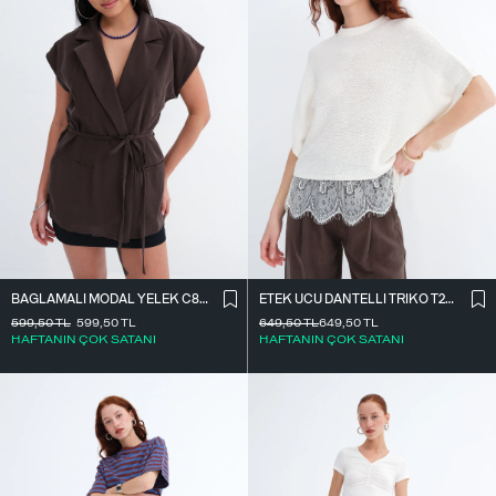
BAĞLAMALI MODAL YELEK C8021
ETEK UCU DANTELLI TRIKO T261025
599,50
TL
599,50
TL
649,50
TL
649,50
TL
HAFTANIN ÇOK SATANI
HAFTANIN ÇOK SATANI