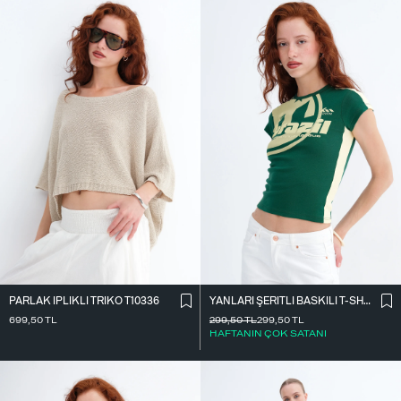
PARLAK İ̇PLIKLI TRIKO T10336
YANLARI ŞERITLI BASKILI T-SHIRT P9035
699,50
TL
299,50
TL
299,50
TL
HAFTANIN ÇOK SATANI