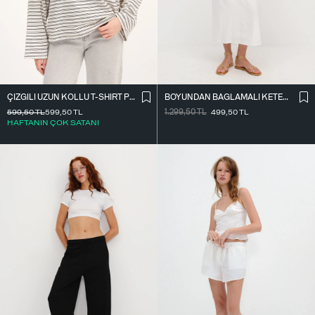
ÇIZGILI UZUN KOLLU T-SHIRT P10522
BOYUNDAN BAĞLAMALI KETEN KARIŞIMLI ELBISE E17497
599,50
TL
599,50
TL
1.299,50
TL
499,50
TL
HAFTANIN ÇOK SATANI