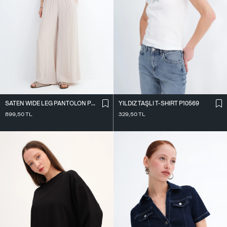
SATEN WIDE LEG PANTOLON PN17298
YILDIZ TAŞLI T-SHIRT P10569
899,50
TL
329,50
TL