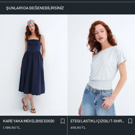
ŞUNLARI DA BEĞENEBILIRSINIZ
KARE YAKA MIDI ELBISE E0020
ETEĞI LASTIKLI ÇIZGILI T-SHIRT P10733
1.199,50
TL
419,50
TL