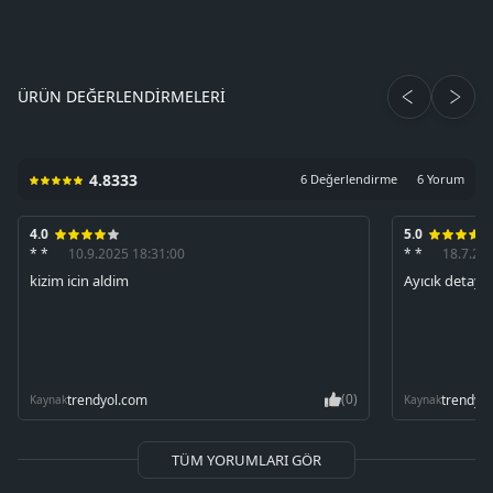
ÜRÜN DEĞERLENDIRMELERI
4.8333
6 Değerlendirme
6 Yorum
4.0
5.0
* *
10.9.2025 18:31:00
* *
18.7.20
kizim icin aldim
Ayıcık detayı
(0)
trendyol.com
trendyo
Kaynak
Kaynak
TÜM YORUMLARI GÖR