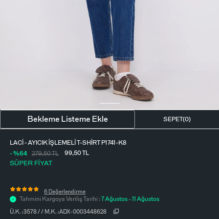
BLUZ
ETEK
BERE - ŞAPKA
T-SHIRT
FULAR-SAÇ BANDI
GÖMLEK
PARFÜM
BÜSTIYER
VÜCUT AKSESUARI
ELBISE
Bekleme Listeme Ekle
SEPET(
0
)
PIJAMA TAKIMI
LACI - AYICIK İŞLEMELI T-SHIRT P1741-K8
99,50
TL
- %64
279,50
TL
SÜPER FİYAT
6 Değerlendirme
Tahmini Kargoya Veriliş Tarihi :
7 Ağustos - 11 Ağustos
Ü.K. :
3578
/
/
M.K. :
ADX-0003448628