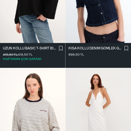
UZUN KOLLU BASIC T-SHIRT B10571
KISA KOLLU DENIM GÖMLEK G17600
419,50
TL
419,50
TL
899,50
TL
HAFTANIN ÇOK SATANI