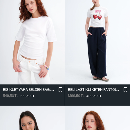
BISIKLET YAKA BELDEN BAĞLAMALI T-SHIRT P261071
BELI LASTIKLI KETEN PANTOLON PN18273
549,50
TL
199,50
TL
1.199,50
TL
499,50
TL