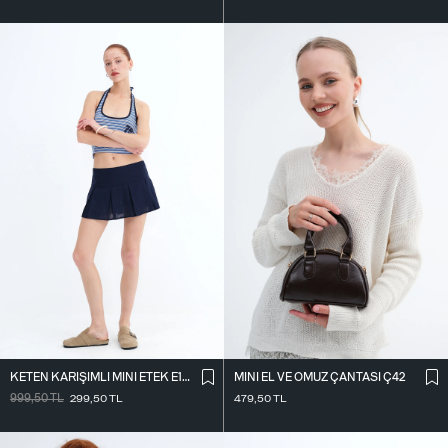
KETEN KARIŞIMLI MINI ETEK E18344
MINI EL VE OMUZ ÇANTASI Ç42
999,50
TL
299,50
TL
479,50
TL