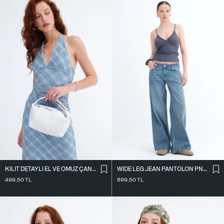
KILIT DETAYLI EL VE OMUZ ÇANTASI Ç41
WIDE LEG JEAN PANTOLON PN10030
499,50
TL
899,50
TL