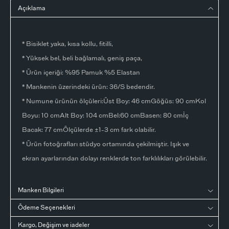
Açıklama
* Bisiklet yaka, kısa kollu, fitilli,
* Yüksek bel, beli bağlamalı, geniş paça,
* Ürün içeriği: %95 Pamuk %5 Elastan
* Mankenin üzerindeki ürün: 36/S bedendir.
* Numune ürünün ölçüleri:Üst Boy: 46 cmGöğüs: 90 cmKol
Boyu: 10 cmAlt Boy: 104 cmBel:60 cmBasen: 80 cmİç
Bacak: 77 cmÖlçülerde ±1-3 cm fark olabilir.
* Ürün fotoğrafları stüdyo ortamında çekilmiştir. Işık ve
ekran ayarlarından dolayı renklerde ton farklılıkları görülebilir.
Manken Bilgileri
Ödeme Seçenekleri
Kargo, Değişim ve iadeler