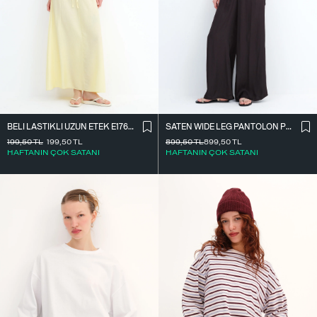
BELI LASTIKLI UZUN ETEK E17627
SATEN WIDE LEG PANTOLON PN17298
199,50
TL
199,50
TL
899,50
TL
899,50
TL
HAFTANIN ÇOK SATANI
HAFTANIN ÇOK SATANI