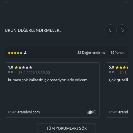
ÜRÜN DEĞERLENDIRMELERI
4
32 Değerlendirme
32 Yorum
1.0
5.0
* *
18.4.2026 13:59:00
* *
14.1.20
kumaşı çok kalitesiz iç gösteriyor iade edicem
Çok güzellll
(0)
trendyol.com
trendyo
Kaynak
Kaynak
TÜM YORUMLARI GÖR