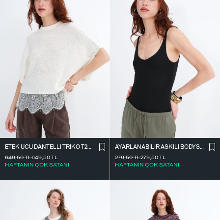
ETEK UCU DANTELLI TRIKO T261025
AYARLANABILIR ASKILI BODYSUIT Z2011
649,50
TL
649,50
TL
279,50
TL
279,50
TL
HAFTANIN ÇOK SATANI
HAFTANIN ÇOK SATANI