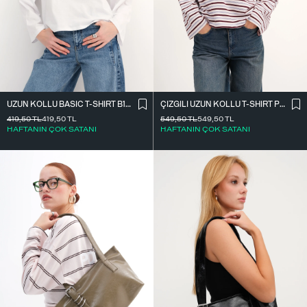
UZUN KOLLU BASIC T-SHIRT B10571
ÇIZGILI UZUN KOLLU T-SHIRT P10550
419,50
TL
419,50
TL
549,50
TL
549,50
TL
HAFTANIN ÇOK SATANI
HAFTANIN ÇOK SATANI