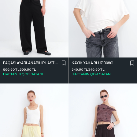
PAÇASI AYARLANABILIR LASTIKLI EŞOFMAN EŞF10690
KAYIK YAKA BLUZ B0801
899,50
TL
899,50
TL
349,50
TL
349,50
TL
HAFTANIN ÇOK SATANI
HAFTANIN ÇOK SATANI