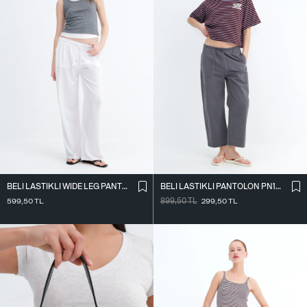
BELI LASTIKLI WIDE LEG PANTOLON PN2622
BELI LASTIKLI PANTOLON PN18178
599,50
TL
899,50
TL
299,50
TL