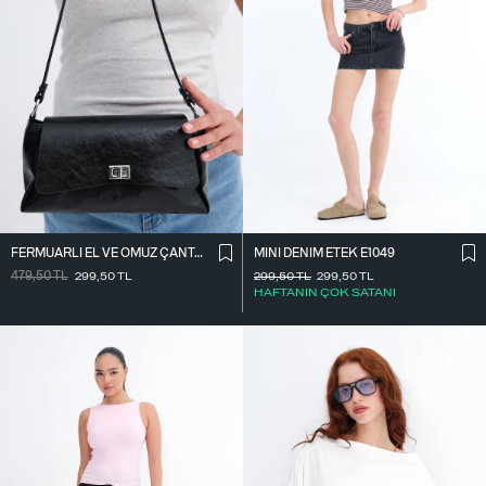
FERMUARLI EL VE OMUZ ÇANTASI Ç1070
MINI DENIM ETEK E1049
479,50
TL
299,50
TL
299,50
TL
299,50
TL
HAFTANIN ÇOK SATANI