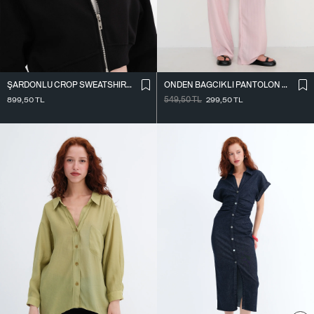
ŞARDONLU CROP SWEATSHIRT H1526-T9
ÖNDEN BAĞCIKLI PANTOLON PN10143-U1
899,50
TL
549,50
TL
299,50
TL