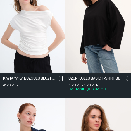
KAYIK YAKA BÜZGÜLÜ BLUZ P0750
UZUN KOLLU BASIC T-SHIRT B10571
249,50
TL
419,50
TL
419,50
TL
HAFTANIN ÇOK SATANI