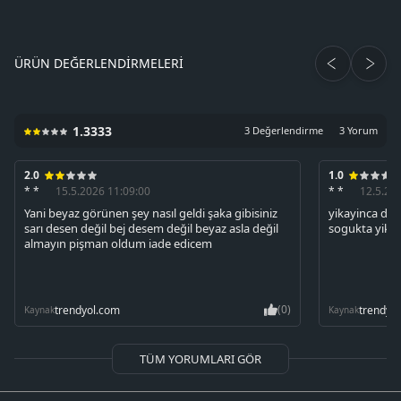
ÜRÜN DEĞERLENDIRMELERI
1.3333
3 Değerlendirme
3 Yorum
2.0
1.0
* *
15.5.2026 11:09:00
* *
12.5.20
Yani beyaz görünen şey nasıl geldi şaka gibisiniz
yikayinca du
sarı desen değil bej desem değil beyaz asla değil
sogukta yik
almayın pişman oldum iade edicem
(0)
trendyol.com
trendyo
Kaynak
Kaynak
TÜM YORUMLARI GÖR