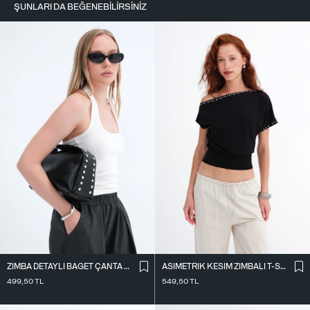
ŞUNLARI DA BEĞENEBILIRSINIZ
ZIMBA DETAYLI BAGET ÇANTA Ç1063
ASIMETRIK KESIM ZIMBALI T-SHIRT P0994
499,50
TL
549,50
TL