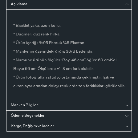
Açıklama
* Bisiklet yaka, uzun kollu,
* Düğmeli, düz renk hırka,
* Ürün içeriği: %95 Pamuk %5 Elastan
* Mankenin üzerindeki ürün: 36/S bedendir.
* Numune ürünün ölçüleri:Boy: 46 cmGöğüs: 60 cmKol
Boyu: 56 cm Ölçülerde ±1-3 cm fark olabilir.
* Ürün fotoğrafları stüdyo ortamında çekilmiştir. Işık ve
ekran ayarlarından dolayı renklerde ton farklılıkları görülebilir.
Manken Bilgileri
Ödeme Seçenekleri
Kargo, Değişim ve iadeler