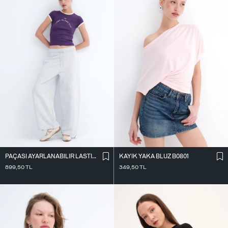
PAÇASI AYARLANABILIR LASTIKLI EŞOFMAN EŞF10690
KAYIK YAKA BLUZ B0801
899,50
TL
349,50
TL