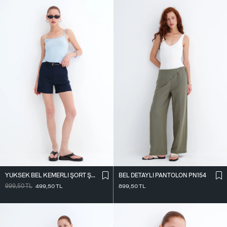
YÜKSEK BEL KEMERLI ŞORT Ş02336
BEL DETAYLI PANTOLON PN154
999,50
TL
499,50
TL
899,50
TL