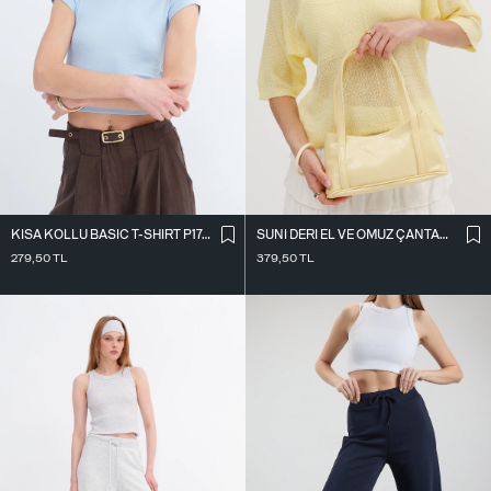
KISA KOLLU BASIC T-SHIRT P1742-L10
SUNI DERI EL VE OMUZ ÇANTASI Ç09-G11
279,50
TL
379,50
TL