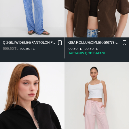
ÇIZGILI WIDE LEG PANTOLON PN3545-B7
KISA KOLLU GÖMLEK G16773-Z8
599,50
TL
199,50
TL
199,50
TL
199,50
TL
HAFTANIN ÇOK SATANI