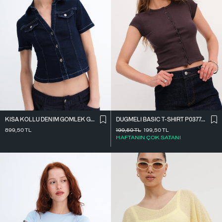
KISA KOLLU DENIM GÖMLEK G17600
DÜĞMELI BASIC T-SHIRT P0377-K12
899,50
TL
199,50
TL
199,50
TL
HAFTANIN ÇOK SATANI