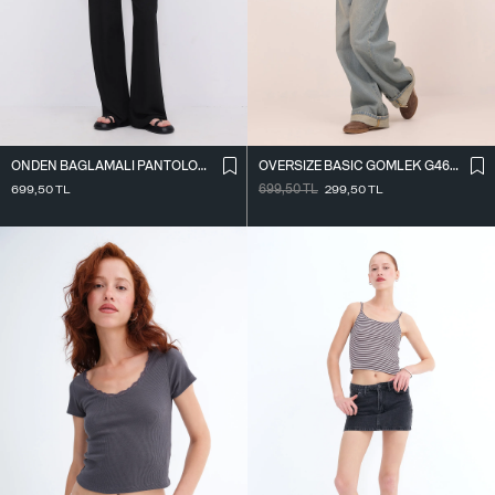
ÖNDEN BAĞLAMALI PANTOLON PN16791-W12
OVERSIZE BASIC GÖMLEK G4612-Z2
699,50
TL
699,50
TL
299,50
TL