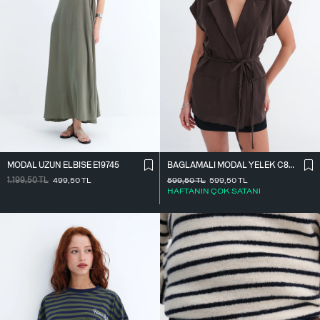
MODAL UZUN ELBISE E19745
BAĞLAMALI MODAL YELEK C8021
1.199,50
TL
499,50
TL
599,50
TL
599,50
TL
HAFTANIN ÇOK SATANI