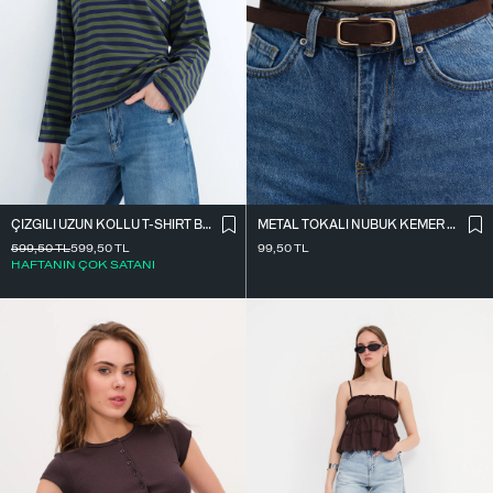
ÇIZGILI UZUN KOLLU T-SHIRT B10644
METAL TOKALI NUBUK KEMER K2004-1
599,50
TL
599,50
TL
99,50
TL
HAFTANIN ÇOK SATANI