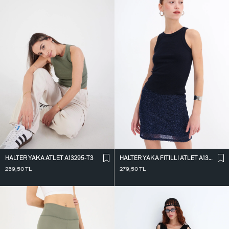
HALTER YAKA ATLET A13295-T3
HALTER YAKA FITILLI ATLET A13294-L7
259,50
TL
279,50
TL