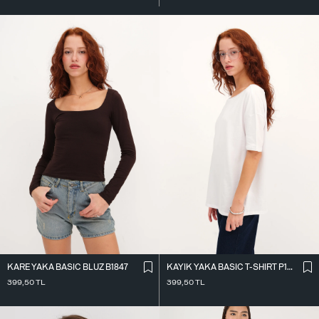
KARE YAKA BASIC BLUZ B1847
KAYIK YAKA BASIC T-SHIRT P1822
399,50
TL
399,50
TL