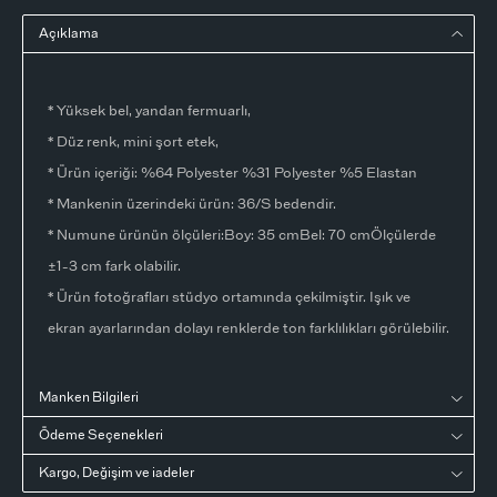
Açıklama
* Yüksek bel, yandan fermuarlı,
* Düz renk, mini şort etek,
* Ürün içeriği: %64 Polyester %31 Polyester %5 Elastan
* Mankenin üzerindeki ürün: 36/S bedendir.
* Numune ürünün ölçüleri:Boy: 35 cmBel: 70 cmÖlçülerde
±1-3 cm fark olabilir.
* Ürün fotoğrafları stüdyo ortamında çekilmiştir. Işık ve
ekran ayarlarından dolayı renklerde ton farklılıkları görülebilir.
Manken Bilgileri
Ödeme Seçenekleri
Kargo, Değişim ve iadeler