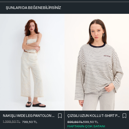
ŞUNLARI DA BEĞENEBILIRSINIZ
NAKIŞLI WIDE LEG PANTOLON PN01918
ÇIZGILI UZUN KOLLU T-SHIRT P10522
1.399,50
TL
799,50
TL
599,50
TL
599,50
TL
HAFTANIN ÇOK SATANI