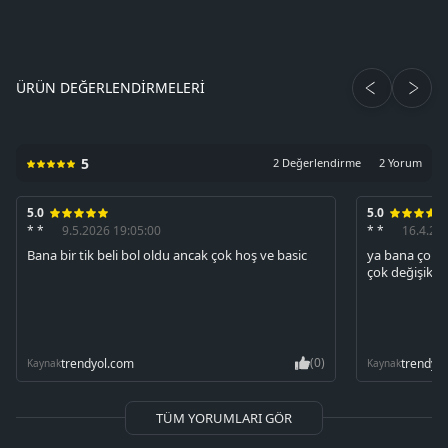
ÜRÜN DEĞERLENDIRMELERI
5
2 Değerlendirme
2 Yorum
5.0
5.0
* *
9.5.2026 19:05:00
* *
16.4.20
Bana bir tik beli bol oldu ancak çok hoş ve basic
ya bana çok 
çok değişik b
(0)
trendyol.com
trendyo
Kaynak
Kaynak
TÜM YORUMLARI GÖR