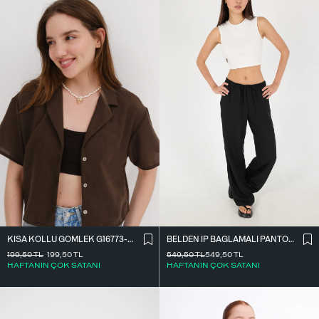
BELDEN İ̇P BAĞLAMALI PANTOLON PN16372-İ6
KISA KOLLU GÖMLEK G16773-Z8
549,50
TL
549,50
TL
199,50
TL
199,50
TL
HAFTANIN ÇOK SATANI
HAFTANIN ÇOK SATANI