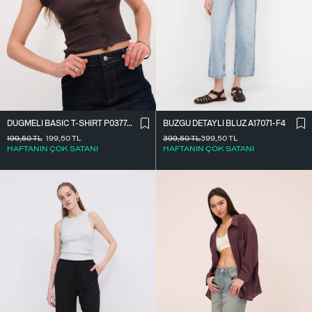
DÜĞMELI BASIC T-SHIRT P0377-K12
BÜZGÜ DETAYLI BLUZ A17071-F4
199,50
TL
199,50
TL
399,50
TL
399,50
TL
HAFTANIN ÇOK SATANI
HAFTANIN ÇOK SATANI