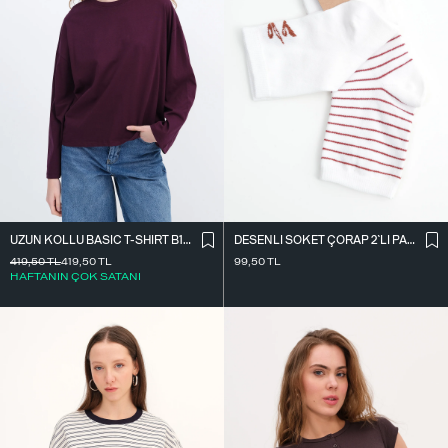
UZUN KOLLU BASIC T-SHIRT B10571
DESENLI SOKET ÇORAP 2`LI PAKET ÇRP3014
419,50
TL
419,50
TL
99,50
TL
HAFTANIN ÇOK SATANI