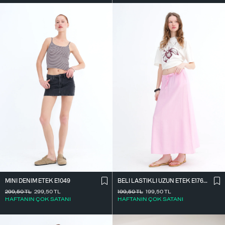
MINI DENIM ETEK E1049
BELI LASTIKLI UZUN ETEK E17627
299,50
TL
299,50
TL
199,50
TL
199,50
TL
HAFTANIN ÇOK SATANI
HAFTANIN ÇOK SATANI