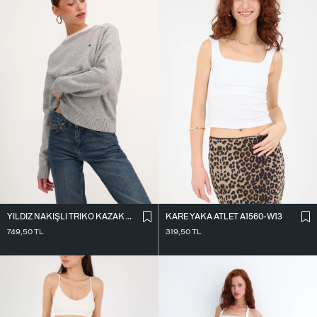
KARE YAKA ATLET A1560-W13
YILDIZ NAKIŞLI TRIKO KAZAK K3418-D4
319,50
TL
749,50
TL