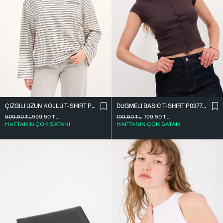
ÇIZGILI UZUN KOLLU T-SHIRT P10522
DÜĞMELI BASIC T-SHIRT P0377-K12
599,50
TL
599,50
TL
199,50
TL
199,50
TL
HAFTANIN ÇOK SATANI
HAFTANIN ÇOK SATANI