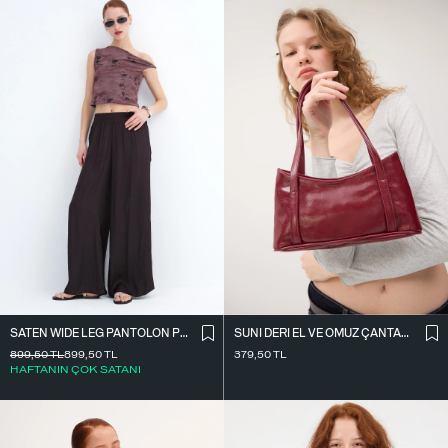
SATEN WIDE LEG PANTOLON PN17298
SUNI DERI EL VE OMUZ ÇANTASI Ç09-G11
899,50
TL
899,50
TL
379,50
TL
HAFTANIN ÇOK SATANI