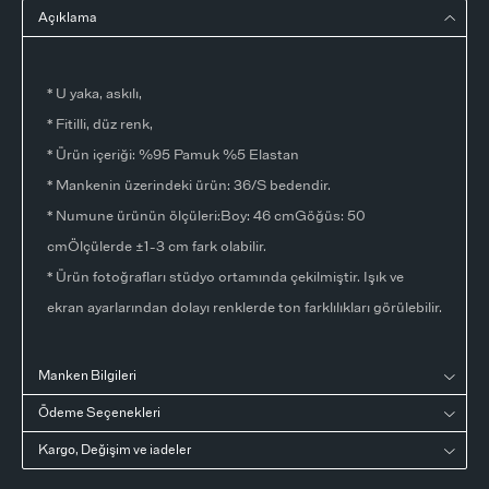
Açıklama
* U yaka, askılı,
* Fitilli, düz renk,
* Ürün içeriği: %95 Pamuk %5 Elastan
* Mankenin üzerindeki ürün: 36/S bedendir.
* Numune ürünün ölçüleri:Boy: 46 cmGöğüs: 50
cmÖlçülerde ±1-3 cm fark olabilir.
* Ürün fotoğrafları stüdyo ortamında çekilmiştir. Işık ve
ekran ayarlarından dolayı renklerde ton farklılıkları görülebilir.
Manken Bilgileri
Ödeme Seçenekleri
Kargo, Değişim ve iadeler