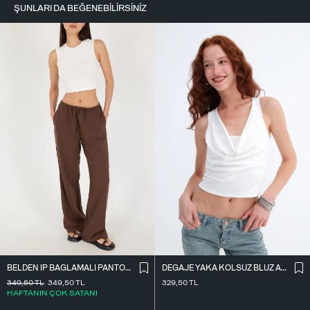
ŞUNLARI DA BEĞENEBILIRSINIZ
BELDEN İ̇P BAĞLAMALI PANTOLON PN16372-İ6
DEGAJE YAKA KOLSUZ BLUZ A0980
349,50
TL
349,50
TL
329,50
TL
HAFTANIN ÇOK SATANI