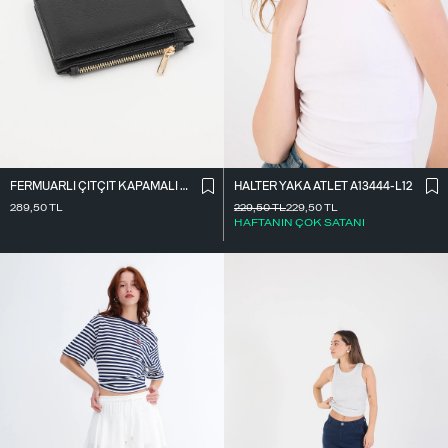
FERMUARLI ÇITÇIT KAPAMALI CÜZDAN CZDN118-F6
HALTER YAKA ATLET A13444-L12
289,50
TL
229,50
TL
229,50
TL
HAFTANIN ÇOK SATANI