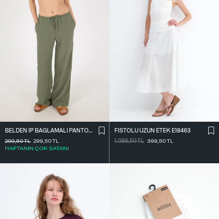
BELDEN İ̇P BAĞLAMALI PANTOLON PN16372-İ6
FISTOLU UZUN ETEK E18463
299,50
TL
299,50
TL
1.099,50
TL
399,50
TL
HAFTANIN ÇOK SATANI