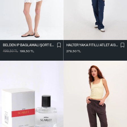
BELDEN İ̇P BAĞLAMALI ŞORT ETEK Ş16072-L7
HALTER YAKA FITILLI ATLET A13294-L7
499,50
TL
199,50
TL
279,50
TL