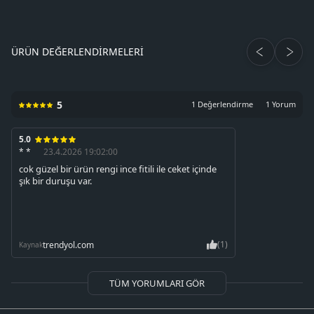
ÜRÜN DEĞERLENDIRMELERI
5
1 Değerlendirme
1 Yorum
5.0
* *
23.4.2026 19:02:00
cok güzel bir ürün rengi ince fitili ile ceket içinde
şık bir duruşu var.
(1)
trendyol.com
Kaynak
TÜM YORUMLARI GÖR