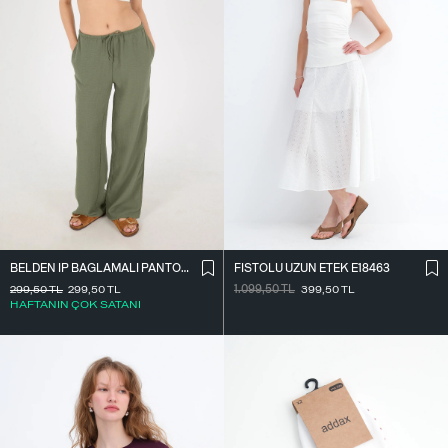
BELDEN İ̇P BAĞLAMALI PANTOLON PN16372-İ6
FISTOLU UZUN ETEK E18463
299,50
TL
299,50
TL
1.099,50
TL
399,50
TL
HAFTANIN ÇOK SATANI