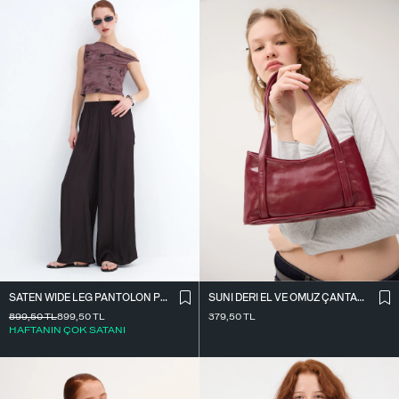
SATEN WIDE LEG PANTOLON PN17298
SUNI DERI EL VE OMUZ ÇANTASI Ç09-G11
899,50
TL
899,50
TL
379,50
TL
HAFTANIN ÇOK SATANI