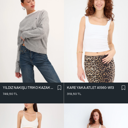
KARE YAKA ATLET A1560-W13
YILDIZ NAKIŞLI TRIKO KAZAK K3418-D4
319,50
TL
749,50
TL