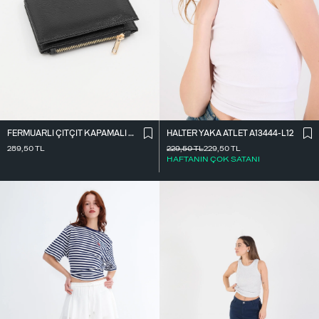
FERMUARLI ÇITÇIT KAPAMALI CÜZDAN CZDN118-F6
HALTER YAKA ATLET A13444-L12
289,50
TL
229,50
TL
229,50
TL
HAFTANIN ÇOK SATANI