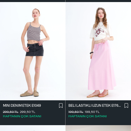
MINI DENIM ETEK E1049
BELI LASTIKLI UZUN ETEK E17627
299,50
TL
299,50
TL
199,50
TL
199,50
TL
HAFTANIN ÇOK SATANI
HAFTANIN ÇOK SATANI