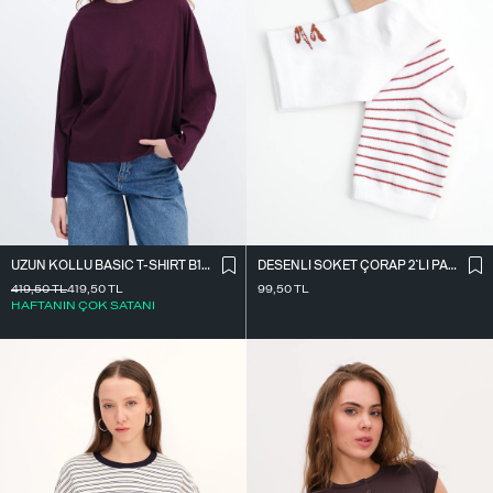
UZUN KOLLU BASIC T-SHIRT B10571
DESENLI SOKET ÇORAP 2`LI PAKET ÇRP3014
419,50
TL
419,50
TL
99,50
TL
HAFTANIN ÇOK SATANI