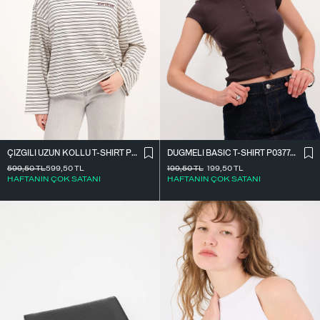
ÇIZGILI UZUN KOLLU T-SHIRT P10522
DÜĞMELI BASIC T-SHIRT P0377-K12
599,50
TL
599,50
TL
199,50
TL
199,50
TL
HAFTANIN ÇOK SATANI
HAFTANIN ÇOK SATANI