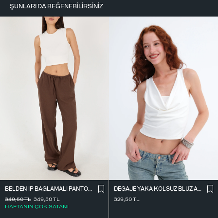
ŞUNLARI DA BEĞENEBILIRSINIZ
BELDEN İ̇P BAĞLAMALI PANTOLON PN16372-İ6
DEGAJE YAKA KOLSUZ BLUZ A0980
349,50
TL
349,50
TL
329,50
TL
HAFTANIN ÇOK SATANI