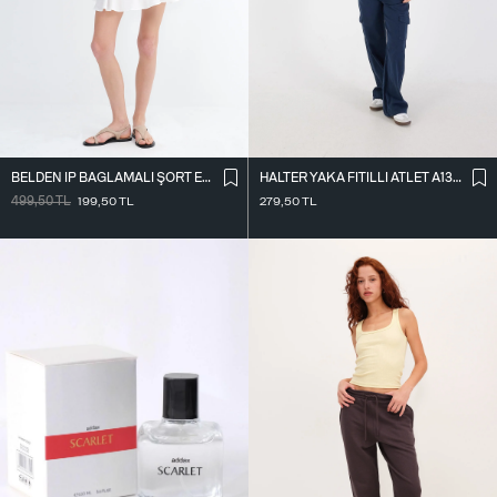
BELDEN İ̇P BAĞLAMALI ŞORT ETEK Ş16072-L7
HALTER YAKA FITILLI ATLET A13294-L7
499,50
TL
199,50
TL
279,50
TL