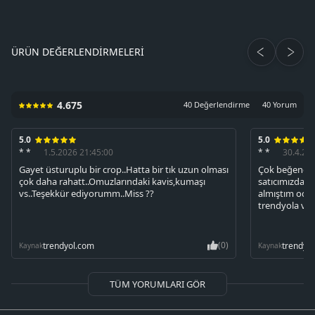
ÜRÜN DEĞERLENDIRMELERI
4.675
40 Değerlendirme
40 Yorum
5.0
5.0
* *
1.5.2026 21:45:00
* *
30.4.20
Gayet üsturuplu bir crop..Hatta bir tık uzun olması
Çok beğendi
çok daha rahatt..Omuzlarındaki kavis,kumaşı
satıcımızdan ö
vs..Teşekkür ediyorumm..Miss ??
almıştım oda 
trendyola ve 
(0)
trendyol.com
trendyo
Kaynak
Kaynak
TÜM YORUMLARI GÖR