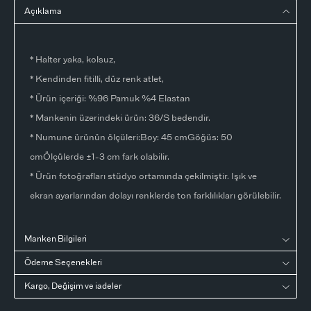
Açıklama
* Halter yaka, kolsuz,
* Kendinden fitilli, düz renk atlet,
* Ürün içeriği: %96 Pamuk %4 Elastan
* Mankenin üzerindeki ürün: 36/S bedendir.
* Numune ürünün ölçüleri:Boy: 45 cmGöğüs: 50
cmÖlçülerde ±1-3 cm fark olabilir.
* Ürün fotoğrafları stüdyo ortamında çekilmiştir. Işık ve
ekran ayarlarından dolayı renklerde ton farklılıkları görülebilir.
Manken Bilgileri
Ödeme Seçenekleri
Kargo, Değişim ve iadeler