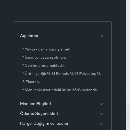
Açıklama
* Yüksek bel, arkası işlemeli,
* İspanyol paça eşofman,
* Cep bulunmamaktadır.
* Ürün içeriği: % 81 Pamuk, % 14 Polyester, %
5 Elastan,
* Mankenin üzerindeki ürün: 36/S bedendir.
* Numune ürünün ölçüleri:Boy: 115 cmBel: 72
Manken Bilgileri
cmBasen: 84 cmİç bacak boyu: 82
Ödeme Seçenekleri
cmÖlçülerde ±1-3 cm fark olabilir.
* Ürün fotoğrafları stüdyo ortamında
Kargo, Değişim ve iadeler