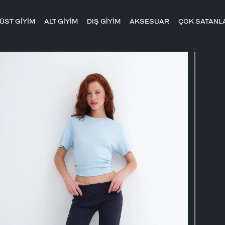
ÜST GİYİM
ALT GİYİM
DIŞ GİYİM
AKSESUAR
ÇOK SATANL