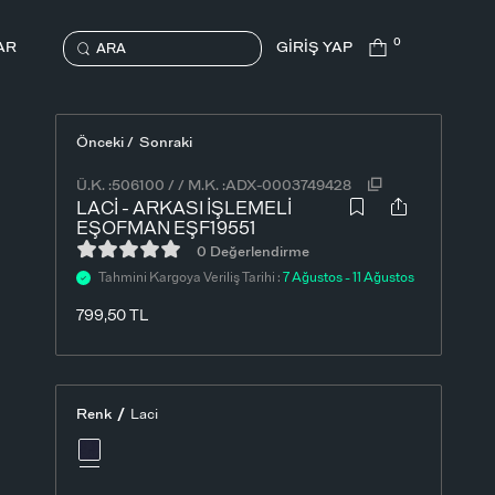
0
AR
GİRİŞ YAP
ARA
Önceki /
Sonraki
Ü.K. :
506100
/
/
M.K. :
ADX-0003749428
LACI - ARKASI İŞLEMELI
EŞOFMAN EŞF19551
0 Değerlendirme
Tahmini Kargoya Veriliş Tarihi :
7 Ağustos - 11 Ağustos
799,50
TL
/
Renk
Laci