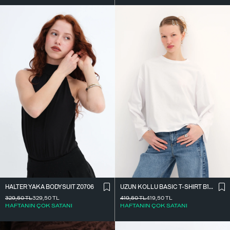
HALTER YAKA BODYSUIT Z0706
UZUN KOLLU BASIC T-SHIRT B10571
329,50
TL
329,50
TL
419,50
TL
419,50
TL
HAFTANIN ÇOK SATANI
HAFTANIN ÇOK SATANI