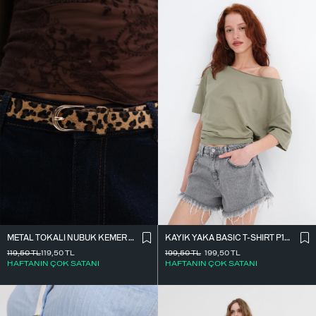
METAL TOKALI NUBUK KEMER K2003-1
KAYIK YAKA BASIC T-SHIRT P1822
119,50
TL
119,50
TL
199,50
TL
199,50
TL
HAFTANIN ÇOK SATANI
HAFTANIN ÇOK SATANI