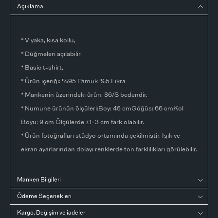
Açıklama
* V yaka, kısa kollu,
* Düğmeleri açılabilir.
* Basic t-shirt,
* Ürün içeriği: %95 Pamuk %5 Likra
* Mankenin üzerindeki ürün: 36/S bedendir.
* Numune ürünün ölçüleri:Boy: 45 cmGöğüs: 66 cmKol
Boyu: 9 cm Ölçülerde ±1-3 cm fark olabilir.
* Ürün fotoğrafları stüdyo ortamında çekilmiştir. Işık ve
ekran ayarlarından dolayı renklerde ton farklılıkları görülebilir.
Manken Bilgileri
Ödeme Seçenekleri
Kargo, Değişim ve iadeler