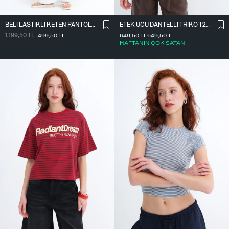
BELI LASTIKLI KETEN PANTOLON PN18273
ETEK UCU DANTELLI TRIKO T261025
1.199,50
TL
499,50
TL
649,50
TL
649,50
TL
HAFTANIN ÇOK SATANI