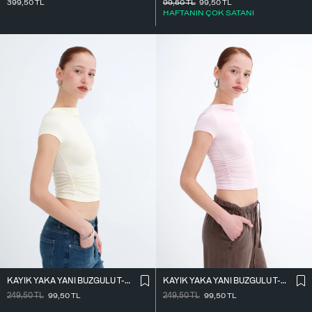
399,50
TL
99,50
TL
99,50
TL
HAFTANIN ÇOK SATANI
KAYIK YAKA YANI BÜZGÜLÜ T-SHIRT P0653
KAYIK YAKA YANI BÜZGÜLÜ T-SHIRT P0653
249,50
TL
99,50
TL
249,50
TL
99,50
TL