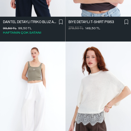
DANTEL DETAYLI TRIKO BLUZ A2957
BIYE DETAYLI T-SHIRT P1953
99,50
TL
99,50
TL
279,50
TL
149,50
TL
HAFTANIN ÇOK SATANI