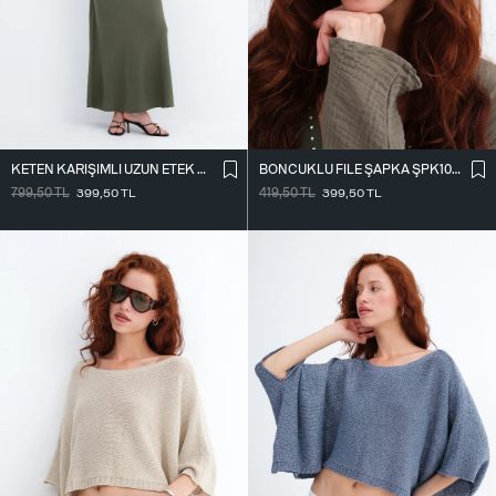
KETEN KARIŞIMLI UZUN ETEK E18087
BONCUKLU FILE ŞAPKA ŞPK1095
799,50
TL
399,50
TL
419,50
TL
399,50
TL