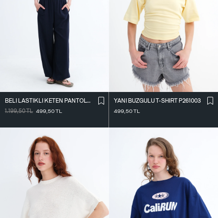
BELI LASTIKLI KETEN PANTOLON PN18273
YANI BÜZGÜLÜ T-SHIRT P261003
1.199,50
TL
499,50
TL
499,50
TL