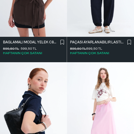
BAĞLAMALI MODAL YELEK C8021
PAÇASI AYARLANABILIR LASTIKLI EŞOFMAN EŞF10690
599,50
TL
599,50
TL
899,50
TL
899,50
TL
HAFTANIN ÇOK SATANI
HAFTANIN ÇOK SATANI