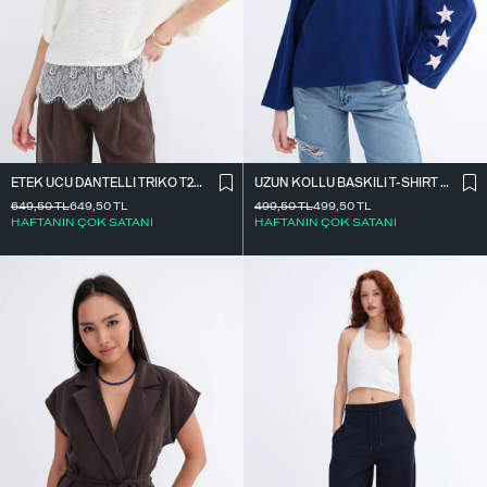
ETEK UCU DANTELLI TRIKO T261025
UZUN KOLLU BASKILI T-SHIRT P10687
649,50
TL
649,50
TL
499,50
TL
499,50
TL
HAFTANIN ÇOK SATANI
HAFTANIN ÇOK SATANI