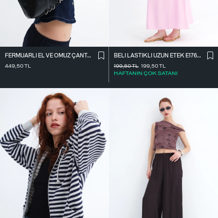
FERMUARLI EL VE OMUZ ÇANTASI Ç1067
BELI LASTIKLI UZUN ETEK E17627
449,50
TL
199,50
TL
199,50
TL
HAFTANIN ÇOK SATANI