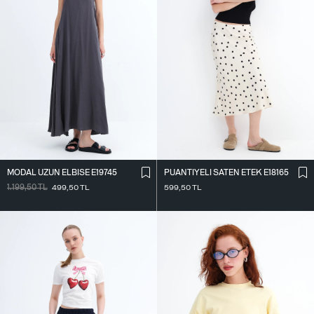
MODAL UZUN ELBISE E19745
PUANTIYELI SATEN ETEK E18165
1.199,50
TL
499,50
TL
599,50
TL