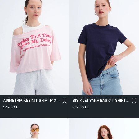
ASIMETRIK KESIM T-SHIRT P10719
BISIKLET YAKA BASIC T-SHIRT P4322-1
549,50
TL
279,50
TL