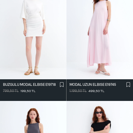
BÜZGÜLÜ MODAL ELBISE E19718
MODAL UZUN ELBISE E19745
799,50
TL
199,50
TL
1.199,50
TL
499,50
TL