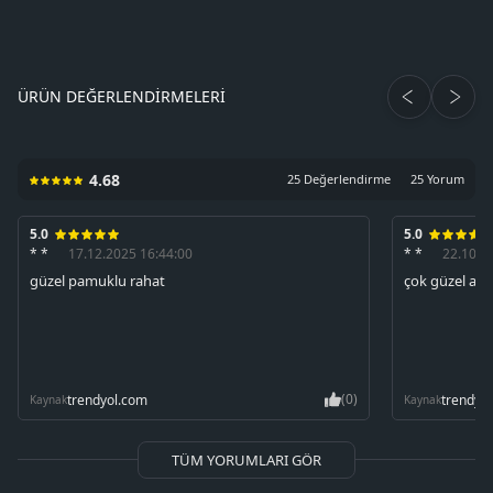
ÜRÜN DEĞERLENDIRMELERI
4.68
25 Değerlendirme
25 Yorum
5.0
5.0
* *
17.12.2025 16:44:00
* *
22.10.2
güzel pamuklu rahat
çok güzel alııı
(0)
trendyol.com
trendyo
Kaynak
Kaynak
TÜM YORUMLARI GÖR