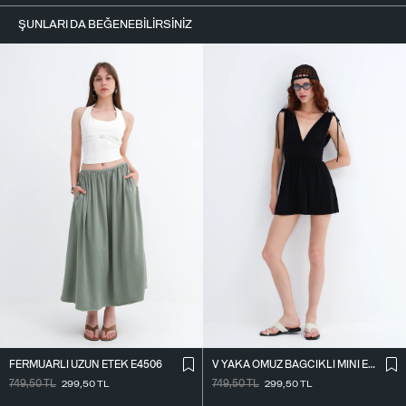
ŞUNLARI DA BEĞENEBILIRSINIZ
FERMUARLI UZUN ETEK E4506
V YAKA OMUZ BAĞCIKLI MINI ELBISE E3394
749,50
TL
299,50
TL
749,50
TL
299,50
TL