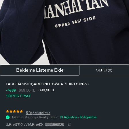
BLUZ
ETEK
BERE - ŞAPKA
T-SHIRT
FULAR-SAÇ BANDI
GÖMLEK
PARFÜM
BÜSTIYER
VÜCUT AKSESUARI
ELBISE
Bekleme Listeme Ekle
SEPET(
0
)
PIJAMA TAKIMI
LACI - BASKILI ŞARDONLU SWEATSHIRT S12058
399,50
TL
- %39
659,50
TL
SÜPER FİYAT
5 Değerlendirme
Tahmini Kargoya Veriliş Tarihi :
10 Ağustos - 12 Ağustos
Ü.K. :
477101
/
/
M.K. :
ADX-0003568128