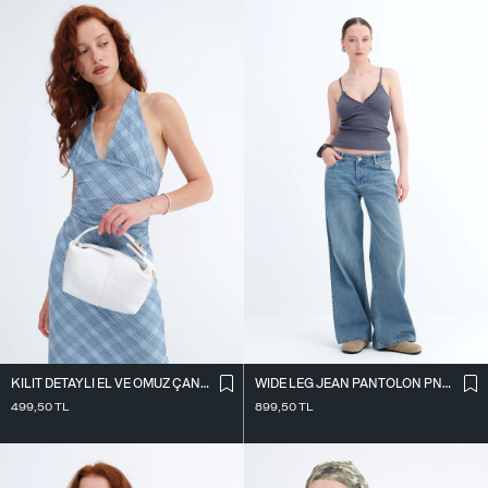
KILIT DETAYLI EL VE OMUZ ÇANTASI Ç41
WIDE LEG JEAN PANTOLON PN10030
499,50
TL
899,50
TL