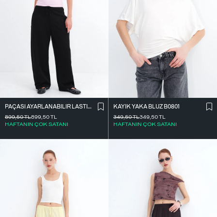
PAÇASI AYARLANABILIR LASTIKLI EŞOFMAN EŞF10690
KAYIK YAKA BLUZ B0801
899,50
TL
899,50
TL
349,50
TL
349,50
TL
HAFTANIN ÇOK SATANI
HAFTANIN ÇOK SATANI