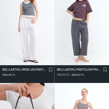
BELI LASTIKLI WIDE LEG PANTOLON PN2622
BELI LASTIKLI PANTOLON PN18178
599,50
TL
899,50
TL
299,50
TL