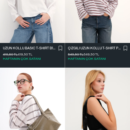
UZUN KOLLU BASIC T-SHIRT B10571
ÇIZGILI UZUN KOLLU T-SHIRT P10550
419,50
TL
419,50
TL
549,50
TL
549,50
TL
HAFTANIN ÇOK SATANI
HAFTANIN ÇOK SATANI