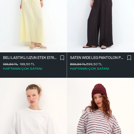
BELI LASTIKLI UZUN ETEK E17627
SATEN WIDE LEG PANTOLON PN17298
199,50
TL
199,50
TL
899,50
TL
899,50
TL
HAFTANIN ÇOK SATANI
HAFTANIN ÇOK SATANI