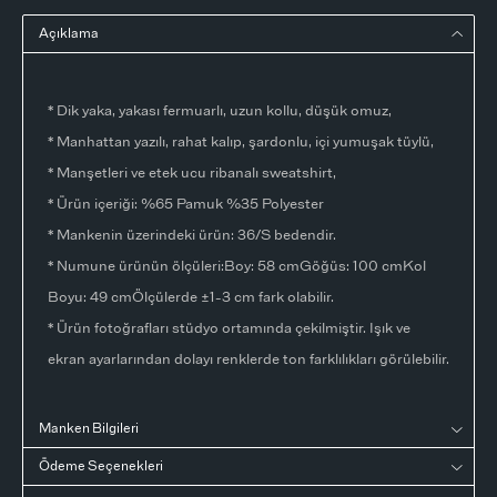
Açıklama
* Dik yaka, yakası fermuarlı, uzun kollu, düşük omuz,
* Manhattan yazılı, rahat kalıp, şardonlu, içi yumuşak tüylü,
* Manşetleri ve etek ucu ribanalı sweatshirt,
* Ürün içeriği: %65 Pamuk %35 Polyester
* Mankenin üzerindeki ürün: 36/S bedendir.
* Numune ürünün ölçüleri:Boy: 58 cmGöğüs: 100 cmKol
Boyu: 49 cmÖlçülerde ±1-3 cm fark olabilir.
* Ürün fotoğrafları stüdyo ortamında çekilmiştir. Işık ve
ekran ayarlarından dolayı renklerde ton farklılıkları görülebilir.
Manken Bilgileri
Ödeme Seçenekleri