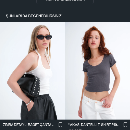
ŞUNLARI DA BEĞENEBILIRSINIZ
ZIMBA DETAYLI BAGET ÇANTA Ç1063
YAKASI DANTELLI T-SHIRT P19818