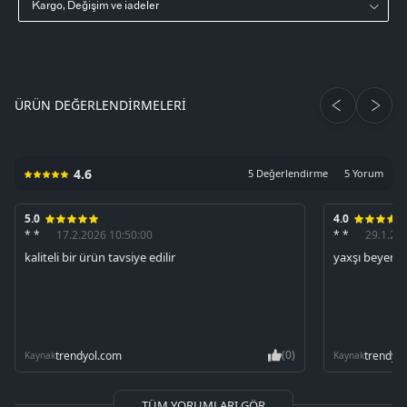
Kargo, Değişim ve iadeler
ÜRÜN DEĞERLENDIRMELERI
4.6
5 Değerlendirme
5 Yorum
5.0
4.0
* *
17.2.2026 10:50:00
* *
29.1.20
kaliteli bir ürün tavsiye edilir
yaxşı beyend
(0)
trendyol.com
trendyo
Kaynak
Kaynak
TÜM YORUMLARI GÖR