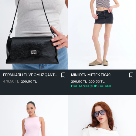
FERMUARLI EL VE OMUZ ÇANTASI Ç1070
MINI DENIM ETEK E1049
479,50
TL
299,50
TL
299,50
TL
299,50
TL
HAFTANIN ÇOK SATANI