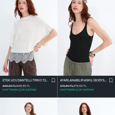
ETEK UCU DANTELLI TRIKO T261025
AYARLANABILIR ASKILI BODYSUIT Z2011
649,50
TL
649,50
TL
279,50
TL
279,50
TL
HAFTANIN ÇOK SATANI
HAFTANIN ÇOK SATANI