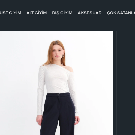
ÜST GİYİM
ALT GİYİM
DIŞ GİYİM
AKSESUAR
ÇOK SATANL