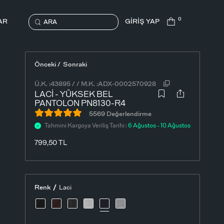
0
AR
GİRİŞ YAP
ARA
Önceki /
Sonraki
Ü.K. :
43895
/
/
M.K. :
ADX-0002570928
LACI - YÜKSEK BEL
PANTOLON PN8130-R4
5569 Değerlendirme
Tahmini Kargoya Veriliş Tarihi :
6 Ağustos - 10 Ağustos
799,50
TL
/
Renk
Laci