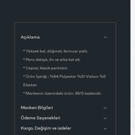
Açıklama
* Yüksek bel, düğmeli, fermuar patlı,
* Pens detaylı, ön ve arka kat izli,
* Cepsiz, klasik pantolon
* Ürün İçeriği : %64 Polyester %31 Viskon %5
Elastan
* Mankenin üzerindeki ürün: 36/S bedendir.
* Numune ürünün ölçüleri:Boy: 110 cmBel: 66
Manken Bilgileri
cmBasen: 104 cmİç bacak boyu: 82
Ödeme Seçenekleri
cmÖlçülerde ±1-3 cm fark olabilir.
* Ürün fotoğrafları stüdyo ortamında
Kargo, Değişim ve iadeler