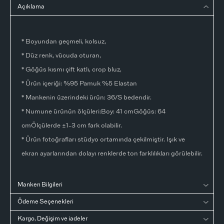
Açıklama
* Boyundan geçmeli, kolsuz,
* Düz renk, vücuda oturan,
* Göğüs kısmı çift katlı, crop bluz,
* Ürün içeriği: %95 Pamuk %5 Elastan
* Mankenin üzerindeki ürün: 36/S bedendir.
* Numune ürünün ölçüleri:Boy: 41 cmGöğüs: 64
cmÖlçülerde ±1-3 cm fark olabilir.
* Ürün fotoğrafları stüdyo ortamında çekilmiştir. Işık ve
ekran ayarlarından dolayı renklerde ton farklılıkları görülebilir.
Manken Bilgileri
Ödeme Seçenekleri
Kargo, Değişim ve iadeler