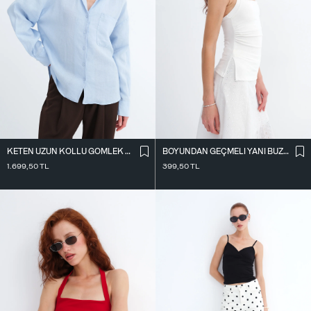
KETEN UZUN KOLLU GÖMLEK G18476
BOYUNDAN GEÇMELI YANI BÜZGÜLÜ BLUZ A390
1.699,50
TL
399,50
TL