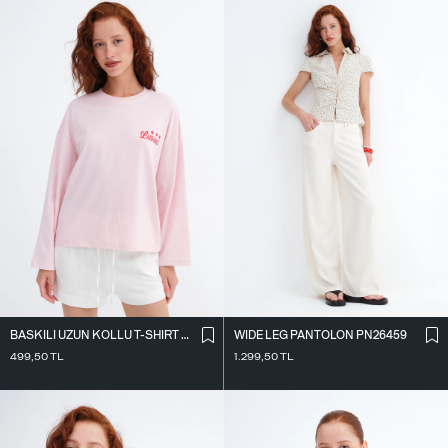
BASKILI UZUN KOLLU T-SHIRT P10735
WIDE LEG PANTOLON PN26459
499,50
TL
1.299,50
TL