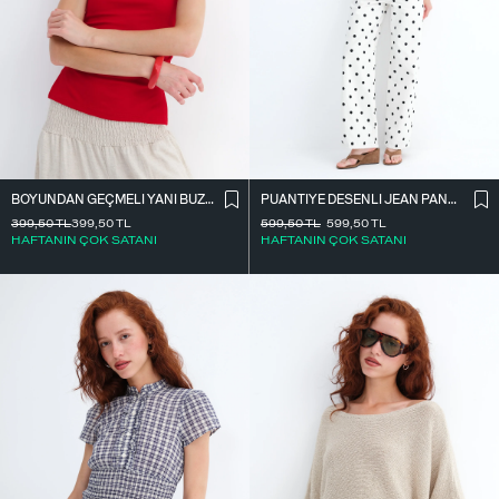
BOYUNDAN GEÇMELI YANI BÜZGÜLÜ BLUZ A390
PUANTIYE DESENLI JEAN PANTOLON P.PN1071
399,50
TL
399,50
TL
599,50
TL
599,50
TL
HAFTANIN ÇOK SATANI
HAFTANIN ÇOK SATANI