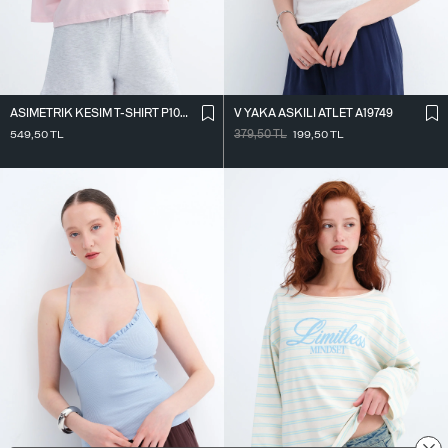
ASIMETRIK KESIM T-SHIRT P10719
V YAKA ASKILI ATLET A19749
549,50
TL
379,50
TL
199,50
TL