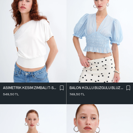
ASIMETRIK KESIM ZIMBALI T-SHIRT P0994
BALON KOLLU BÜZGÜLÜ BLUZ P19479
549,50
TL
749,50
TL