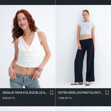
DEGAJE YAKA KOLSUZ BLUZ A0980
KETEN WIDE LEG PANTOLON PN18549
329,50
TL
1.199,50
TL