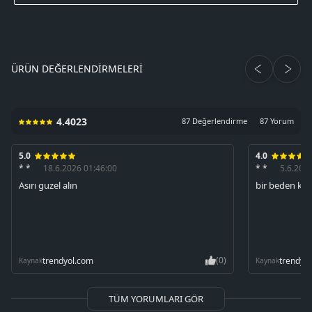
ÜRÜN DEĞERLENDIRMELERI
4.4023
87 Değerlendirme
87 Yorum
5.0
4.0
* *
18.6.2026 01:46:00
* *
5.6.202
Asırı guzel alın
bir beden küç
(0)
trendyol.com
trendyo
Kaynak
Kaynak
TÜM YORUMLARI GÖR