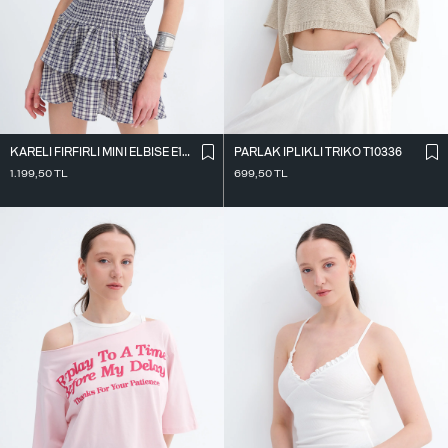
KARELI FIRFIRLI MINI ELBISE E18436
PARLAK İ̇PLIKLI TRIKO T10336
1.199,50
TL
699,50
TL