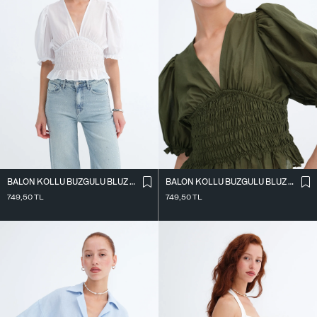
BALON KOLLU BÜZGÜLÜ BLUZ P19479
BALON KOLLU BÜZGÜLÜ BLUZ P19479
749,50
TL
749,50
TL