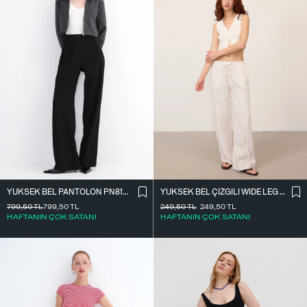
YÜKSEK BEL ÇIZGILI WIDE LEG PANTOLON PN13730-L4
YÜKSEK BEL PANTOLON PN8130-R4
249,50
TL
249,50
TL
799,50
TL
799,50
TL
HAFTANIN ÇOK SATANI
HAFTANIN ÇOK SATANI