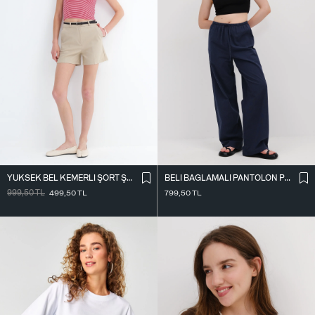
YÜKSEK BEL KEMERLI ŞORT Ş02336
BELI BAĞLAMALI PANTOLON PN17449
999,50
TL
499,50
TL
799,50
TL