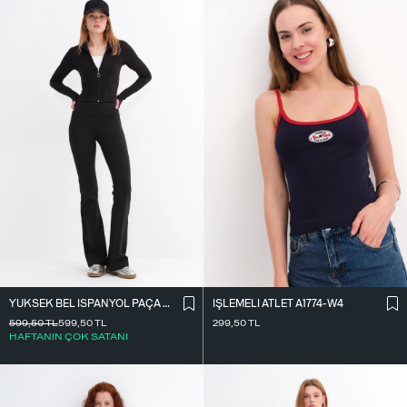
YÜKSEK BEL İ̇SPANYOL PAÇA TAYT TYT0048-E10
İ̇ŞLEMELI ATLET A1774-W4
599,50
TL
599,50
TL
299,50
TL
HAFTANIN ÇOK SATANI