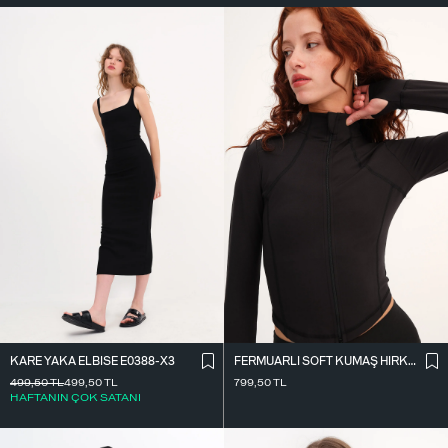
KARE YAKA ELBISE E0388-X3
FERMUARLI SOFT KUMAŞ HIRKA H0089
499,50
TL
499,50
TL
799,50
TL
HAFTANIN ÇOK SATANI