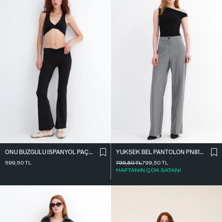
ÖNÜ BÜZGÜLÜ İ̇SPANYOL PAÇA TAYT TYT4009
YÜKSEK BEL PANTOLON PN8130-R4
599,50
TL
799,50
TL
799,50
TL
HAFTANIN ÇOK SATANI