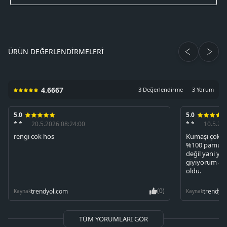
ÜRÜN DEĞERLENDIRMELERI
4.6667
3 Değerlendirme
3 Yorum
5.0
5.0
* *
20.5.2026 08:24:00
* *
10.5.20
rengi cok hos
Kumaşı çok i
%100 pamuk bi
değil yani yı
giyiyorum am
oldu.
(0)
trendyol.com
trendyo
Kaynak
Kaynak
TÜM YORUMLARI GÖR