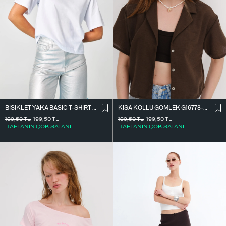
BISIKLET YAKA BASIC T-SHIRT P1002-E8
KISA KOLLU GÖMLEK G16773-Z8
199,50
TL
199,50
TL
199,50
TL
199,50
TL
HAFTANIN ÇOK SATANI
HAFTANIN ÇOK SATANI