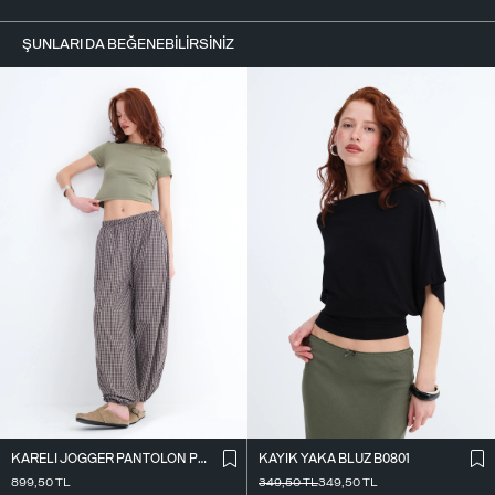
ŞUNLARI DA BEĞENEBILIRSINIZ
KARELI JOGGER PANTOLON PN18222
KAYIK YAKA BLUZ B0801
899,50
TL
349,50
TL
349,50
TL