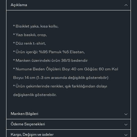
Açıklama
* Bisiklet yaka, kısa kollu,
* Yazı baskılı, crop,
* Düz renk t-shirt,
* Ürün içeriği: %95 Pamuk %5 Elastan,
* Manken üzerindeki ürün 36/S bedendir
* Numune Beden Ölçüleri: Boy: 40 cm Göğüs: 60 cm Kol
Boyu: 14 cm (1-3 cm arasında değişiklik gösterebilir)
* Ürün çekimlerinde renkler, ışık farklılığından dolayı
değişkenlik gösterebilir.
Manken Bilgileri
Ödeme Seçenekleri
Kargo, Değişim ve iadeler