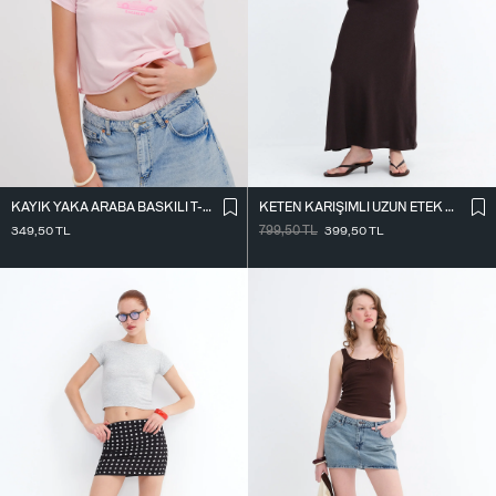
KAYIK YAKA ARABA BASKILI T-SHIRT P1802
KETEN KARIŞIMLI UZUN ETEK E18087
349,50
TL
799,50
TL
399,50
TL