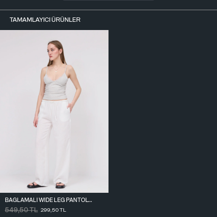
TAMAMLAYICI ÜRÜNLER
BAĞLAMALI WIDE LEG PANTOLON PN16599-J12
549,50
TL
299,50
TL