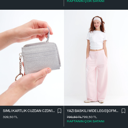
HAFTANIN ÇOK SATANI
SIMLI KARTLIK CÜZDAN CZDN158
YAZI BASKILI WIDE LEG EŞOFMAN EŞF10698
329,50
TL
799,50
TL
799,50
TL
HAFTANIN ÇOK SATANI