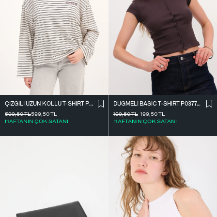
ÇIZGILI UZUN KOLLU T-SHIRT P10522
DÜĞMELI BASIC T-SHIRT P0377-K12
599,50
TL
599,50
TL
199,50
TL
199,50
TL
HAFTANIN ÇOK SATANI
HAFTANIN ÇOK SATANI