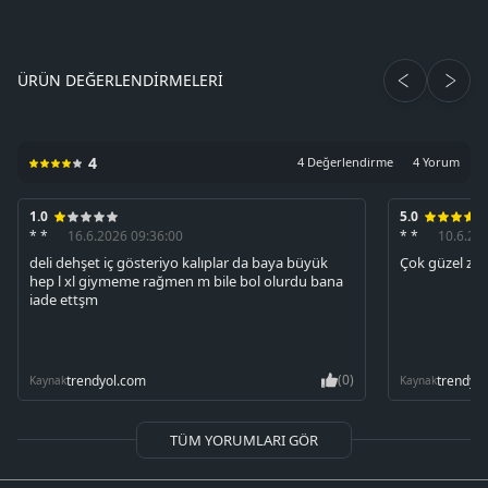
ÜRÜN DEĞERLENDIRMELERI
4
4 Değerlendirme
4 Yorum
1.0
5.0
* *
16.6.2026 09:36:00
* *
10.6.20
deli dehşet iç gösteriyo kalıplar da baya büyük
Çok güzel zay
hep l xl giymeme rağmen m bile bol olurdu bana
iade ettşm
(0)
trendyol.com
trendyo
Kaynak
Kaynak
TÜM YORUMLARI GÖR