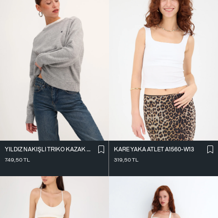
KARE YAKA ATLET A1560-W13
YILDIZ NAKIŞLI TRIKO KAZAK K3418-D4
319,50
TL
749,50
TL