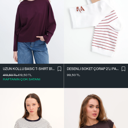
UZUN KOLLU BASIC T-SHIRT B10571
DESENLI SOKET ÇORAP 2`LI PAKET ÇRP3014
419,50
TL
419,50
TL
99,50
TL
HAFTANIN ÇOK SATANI