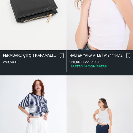
FERMUARLI ÇITÇIT KAPAMALI CÜZDAN CZDN118-F6
HALTER YAKA ATLET A13444-L12
289,50
TL
229,50
TL
229,50
TL
HAFTANIN ÇOK SATANI