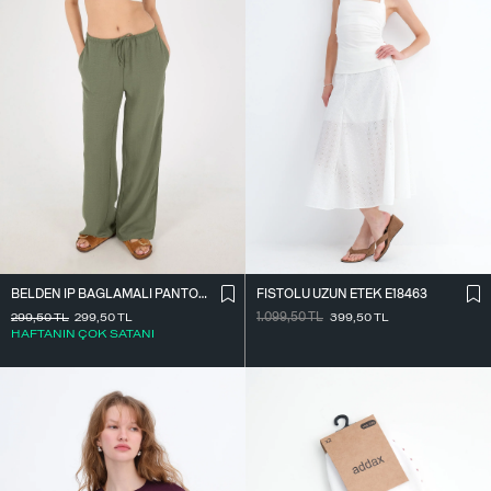
BELDEN İ̇P BAĞLAMALI PANTOLON PN16372-İ6
FISTOLU UZUN ETEK E18463
299,50
TL
299,50
TL
1.099,50
TL
399,50
TL
HAFTANIN ÇOK SATANI