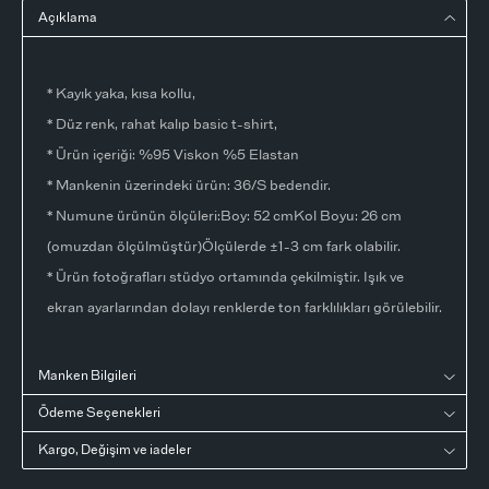
Açıklama
* Kayık yaka, kısa kollu,
* Düz renk, rahat kalıp basic t-shirt,
* Ürün içeriği: %95 Viskon %5 Elastan
* Mankenin üzerindeki ürün: 36/S bedendir.
* Numune ürünün ölçüleri:Boy: 52 cmKol Boyu: 26 cm
(omuzdan ölçülmüştür)Ölçülerde ±1-3 cm fark olabilir.
* Ürün fotoğrafları stüdyo ortamında çekilmiştir. Işık ve
ekran ayarlarından dolayı renklerde ton farklılıkları görülebilir.
Manken Bilgileri
Ödeme Seçenekleri
Kargo, Değişim ve iadeler