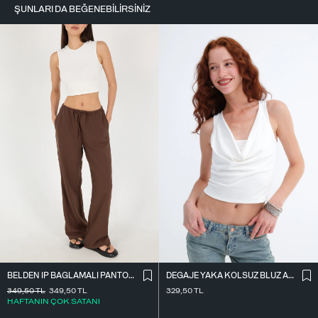
ŞUNLARI DA BEĞENEBILIRSINIZ
BELDEN İ̇P BAĞLAMALI PANTOLON PN16372-İ6
DEGAJE YAKA KOLSUZ BLUZ A0980
349,50
TL
349,50
TL
329,50
TL
HAFTANIN ÇOK SATANI