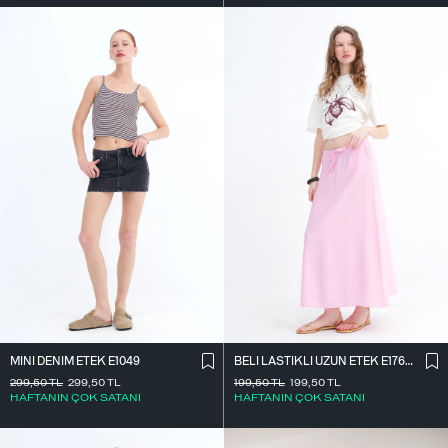
MINI DENIM ETEK E1049
BELI LASTIKLI UZUN ETEK E17627
299,50
TL
299,50
TL
199,50
TL
199,50
TL
HAFTANIN ÇOK SATANI
HAFTANIN ÇOK SATANI