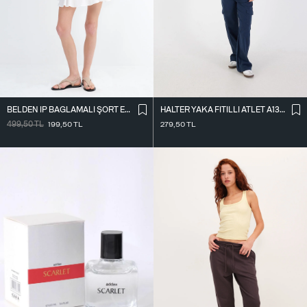
BELDEN İ̇P BAĞLAMALI ŞORT ETEK Ş16072-L7
HALTER YAKA FITILLI ATLET A13294-L7
499,50
TL
199,50
TL
279,50
TL