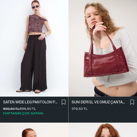
SATEN WIDE LEG PANTOLON PN17298
SUNI DERI EL VE OMUZ ÇANTASI Ç09-G11
899,50
TL
899,50
TL
379,50
TL
HAFTANIN ÇOK SATANI