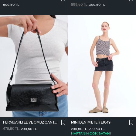
599,50
TL
899,50
TL
299,50
TL
FERMUARLI EL VE OMUZ ÇANTASI Ç1070
MINI DENIM ETEK E1049
479,50
TL
299,50
TL
299,50
TL
299,50
TL
HAFTANIN ÇOK SATANI