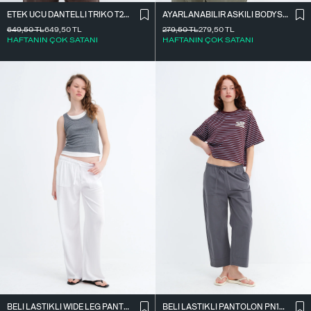
ETEK UCU DANTELLI TRIKO T261025
AYARLANABILIR ASKILI BODYSUIT Z2011
649,50
TL
649,50
TL
279,50
TL
279,50
TL
HAFTANIN ÇOK SATANI
HAFTANIN ÇOK SATANI
BELI LASTIKLI WIDE LEG PANTOLON PN2622
BELI LASTIKLI PANTOLON PN18178