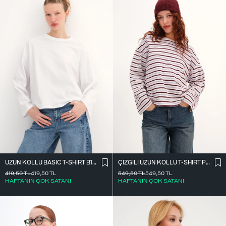
UZUN KOLLU BASIC T-SHIRT B10571
ÇIZGILI UZUN KOLLU T-SHIRT P10550
419,50
TL
419,50
TL
549,50
TL
549,50
TL
HAFTANIN ÇOK SATANI
HAFTANIN ÇOK SATANI