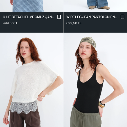
KILIT DETAYLI EL VE OMUZ ÇANTASI Ç41
WIDE LEG JEAN PANTOLON PN10030
499,50
TL
899,50
TL