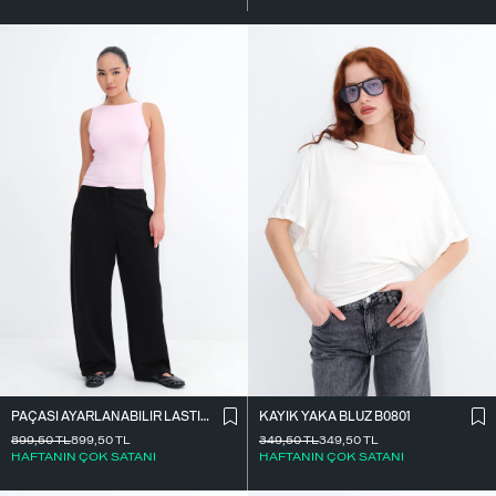
PAÇASI AYARLANABILIR LASTIKLI EŞOFMAN EŞF10690
KAYIK YAKA BLUZ B0801
899,50
TL
899,50
TL
349,50
TL
349,50
TL
HAFTANIN ÇOK SATANI
HAFTANIN ÇOK SATANI