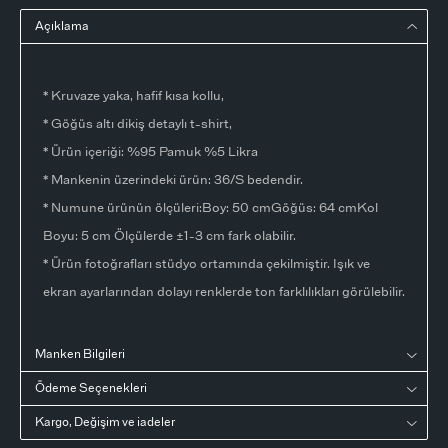
Açıklama
* Kruvaze yaka, hafif kısa kollu,
* Göğüs altı dikiş detaylı t-shirt,
* Ürün içeriği: %95 Pamuk %5 Likra
* Mankenin üzerindeki ürün: 36/S bedendir.
* Numune ürünün ölçüleri:Boy: 50 cmGöğüs: 64 cmKol
Boyu: 5 cm Ölçülerde ±1-3 cm fark olabilir.
* Ürün fotoğrafları stüdyo ortamında çekilmiştir. Işık ve
ekran ayarlarından dolayı renklerde ton farklılıkları görülebilir.
Manken Bilgileri
Ödeme Seçenekleri
Kargo, Değişim ve iadeler