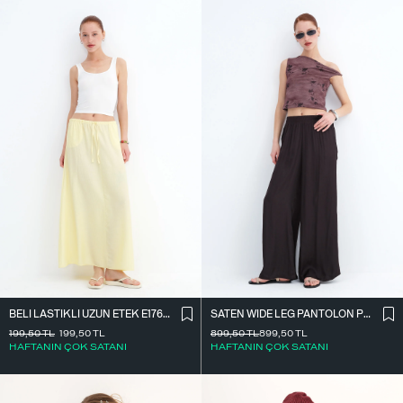
BELI LASTIKLI UZUN ETEK E17627
SATEN WIDE LEG PANTOLON PN17298
199,50
TL
199,50
TL
899,50
TL
899,50
TL
HAFTANIN ÇOK SATANI
HAFTANIN ÇOK SATANI