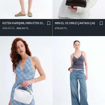
KETEN KARIŞIMLI MINI ETEK E18344
MINI EL VE OMUZ ÇANTASI Ç42
999,50
TL
299,50
TL
479,50
TL